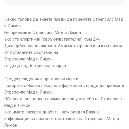
Какво трябва да знаете преди да приемете Стрепсилс Мед
и Лимон
Не приемайте Стрепсилс Мед и Лимон
ако сте алергични (свръхчувствителни) към 2,4-
Дихлорбензилов алкохол, Амилметакрезол или към някоя
от останалите съставки на
Стрепсилс Мед и Лимон;
от деца под 6 годишна възраст.
Предупреждения и предпазни мерки
Говорете с Вашия лекар или фармацевт, преди да приемете
Стрепсилс Мед и Лимон.
Обърнете специално внимание при употреба на Стрепсилс
Мед и Лимон
ако имате захарен диабет – виж раздел Важна
информация за някои от съставките на Стрепсилс Мед и
Лимон