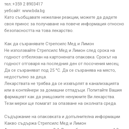
тел.:+359 2 8903417
уебсайт: www.bda.bg
Като съобщавате нежелани реакции, можете да дадете
своя принос за получаване на повече информация относно
безопасността на това лекарство.
Как да съхранявате Стрепсилс Мед и Лимон
Не използвайте Стрепсилс Мед и Лимон след срока на
годност отбелязан на картонената опаковка. Срокът на
годност отговаря на последния ден от посочения месец.
Да се съхраняват под 25 °С. Да се съхранява на място,
недостъпно за деца.
Лекарствата не трябва да се изхвърлят в канализацията
или в контейнери за домашни отпадъци. Попитайте Вашия
фармацевт как да унищожите ненужните Ви лекарства.
Тези мерки ще помагат за опазване на околната среда.
Съдържание на опаковката и допълнителна информации
Какво съдържа Стрепсилс Мед и Лимон