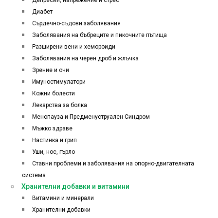
Депресии, напрежение и стрес
Диабет
Сърдечно-съдови заболявания
Заболявания на бъбреците и пикочните пътища
Разширени вени и хемороиди
Заболявания на черен дроб и жлъчка
Зрение и очи
Имуностимулатори
Кожни болести
Лекарства за болка
Менопауза и Предменуструален Синдром
Мъжко здраве
Настинка и грип
Уши, нос, гърло
Ставни проблеми и заболявания на опорно-двигателната
система
Хранителни добавки и витамини
Витамини и минерали
Хранителни добавки