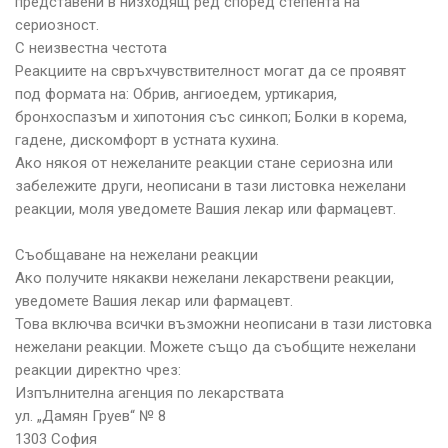
представени в низходящ ред според степента на
сериозност.
С неизвестна честота
Реакциите на свръхчувствителност могат да се проявят
под формата на: Обрив, ангиоедем, уртикария,
бронхоспазъм и хипотония със синкоп; Болки в корема,
гадене, дискомфорт в устната кухина.
Ако някоя от нежеланите реакции стане сериозна или
забележите други, неописани в тази листовка нежелани
реакции, моля уведомете Вашия лекар или фармацевт.
Съобщаване на нежелани реакции
Ако получите някакви нежелани лекарствени реакции,
уведомете Вашия лекар или фармацевт.
Това включва всички възможни неописани в тази листовка
нежелани реакции. Можете също да съобщите нежелани
реакции директно чрез:
Изпълнителна агенция по лекарствата
ул. „Дамян Груев“ № 8
1303 София