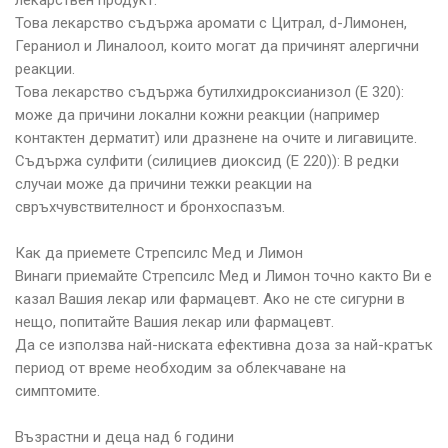
лекарствен продукт.
Това лекарство съдържа аромати с Цитрал, d-Лимонен,
Гераниол и Линалоол, които могат да причинят алергични
реакции.
Това лекарство съдържа бутилхидроксианизол (Е 320):
може да причини локални кожни реакции (например
контактен дерматит) или дразнене на очите и лигавиците.
Съдържа сулфити (силициев диоксид (Е 220)): В редки
случаи може да причини тежки реакции на
свръхчувствителност и бронхоспазъм.
Как да приемете Стрепсилс Мед и Лимон
Винаги приемайте Стрепсилс Мед и Лимон точно както Ви е
казал Вашия лекар или фармацевт. Ако не сте сигурни в
нещо, попитайте Вашия лекар или фармацевт.
Да се използва най-ниската ефективна доза за най-кратък
период от време необходим за облекчаване на
симптомите.
Възрастни и деца над 6 години