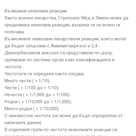
Възможни нежелани реакции
Както всички лекарства, Стрепсилс Мед и Лимон може да
предизвика нежелани реакции, въпреки че не всеки ги
получава.
Възможните нежелани лекарствени реакции, които могат
да бъдат свързани с Амилметакрезол и 2,4-
Дихлорбензилов алкохол са представени по-долу,
групирани по система-орган клас класификацията и
честота.
Честотата се определя както следва:
Много чести ( > 1/10);
Чести ( > 1/100 до < 1/10);
Нечести ( > 1/1,000 до < 1/100);
Редки ( > 1/10,000 до < 1/1,000);
Много редки ( < 1/10,000);
С неизвестна честота (не може да бъде определена от
наличните данни).
В отделните групи по честота нежеланите реакции са