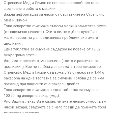
Стрепсилс Мед и Лимон не повлиява способността за
шофиране и работа с машини.
Важна информации за някои от съставките на Стрепсилс
Мед и Лимон
Това лекарство съдържа съвсем малки количества глутен
(от пшенично нишесте). Счита се, че е „без глутен“ и е
малко вероятно да предизвиква проблеми ако имате
цьолиакия.
Една таблетка за смучене съдържа не повече от 19,52
микрограма глутен.
Ако имате алергия към пшеница (което е различно от
цьолиакия), Вие не трябва да приемате това лекарство.
Стрепсилс Мед и Лимон съдържа 0,98 g глюкоза и 1,44 g
захароза на една таблетка за смучене. Трябва да се има
предвид при пациенти със захарен диабет.
Това лекарство съдържа в една таблетка за смучене
100,90 mg инвертна захар (мед).
Ако Вашият лекар Ви е казал, че имате непоносимост към
някои захари, свържете се с него преди да приемете този