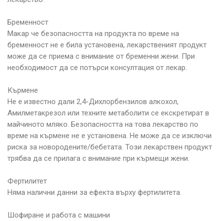
Бременност
Макар че безопасността на продукта по време на
бременност не е била установена, лекарственият продукт
може да се приема с внимание от бременни жени. При
необходимост да се потърси консултация от лекар.
Кърмене
Не е известно дали 2,4-Дихлорбензилов алкохол,
Амилметакрезол или техните метаболити се екскретират в
майчиното мляко. Безопасността на това лекарство по
време на кърмене не е установена. Не може да се изключи
риска за новородените/бебетата. Този лекарствен продукт
трябва да се прилага с внимание при кърмещи жени.
Фертилитет
Няма налични данни за ефекта върху фертилитета.
Шофиране и работа с машини