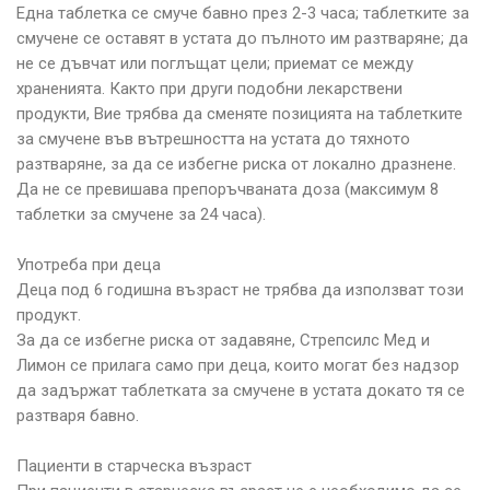
Една таблетка се смуче бавно през 2-3 часа; таблетките за
смучене се оставят в устата до пълното им разтваряне; да
не се дъвчат или поглъщат цели; приемат се между
храненията. Както при други подобни лекарствени
продукти, Вие трябва да сменяте позицията на таблетките
за смучене във вътрешността на устата до тяхното
разтваряне, за да се избегне риска от локално дразнене.
Да не се превишава препоръчваната доза (максимум 8
таблетки за смучене за 24 часа).
Употреба при деца
Деца под 6 годишна възраст не трябва да използват този
продукт.
За да се избегне риска от задавяне, Стрепсилс Мед и
Лимон се прилага само при деца, които могат без надзор
да задържат таблетката за смучене в устата докато тя се
разтваря бавно.
Пациенти в старческа възраст