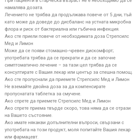
При пациенти в старческа възраст не е необходимо да се
намалява дозата.
Лечението не трябва да продължава повече от 5 дни, тъй
като може да доведе до дисбаланс на устната микробна
флора и риск от бактериална или гъбична инфекция.
Ако сте приели повече от необходимата доза Стрепсилс
Мед и Лимон
Може да се появи стомашно-чревен дискомфорт;
употребата трябва да се прекрати и да се започне
симптоматично лечение – за тази цел трябва да се
консултирате с Вашия лекар или център за спешна помощ.
Ако сте пропуснали да приемете Стрепсилс Мед и Лимон
Не вземайте двойна доза за да компенсирате
пропуснатата таблетка за смучене.
Ако спрете да приемете Стрепсилс Мед и Лимон
Ако спрете приема твърде скоро, това няма да се отрази
на Вашето състояние.
Ако имате някакви допълнителни въпроси, свързани с
употребата на този продукт, моля попитайте Вашия лекар
или фармацевт.