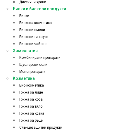
Диетични храни
Билки и билкови продукти
Билки
Билкова козметика
Билкови смеси
Билкови тинктури
Билкови чайове
Хомеопатия
Комбинирани препарати
Шуслерови соли
Монопрепарати
Козметика
Био козметика
Грижа за лице
Грижа за коса
Грижа за тяло
Грижа за крака
Грижа за ръце
Слънцезащитни продукти