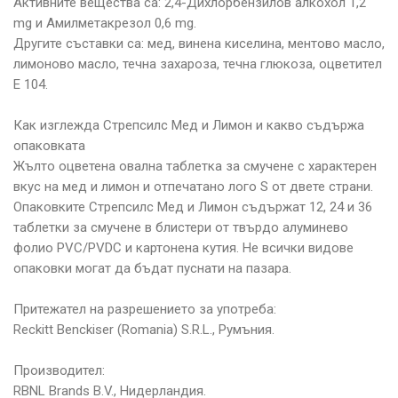
Активните вещества са: 2,4-Дихлорбензилов алкохол 1,2
mg и Амилметакрезол 0,6 mg.
Другите съставки са: мед, винена киселина, ментово масло,
лимоново масло, течна захароза, течна глюкоза, оцветител
Е 104.
Как изглежда Стрепсилс Мед и Лимон и какво съдържа
опаковката
Жълто оцветена овална таблетка за смучене с характерен
вкус на мед и лимон и отпечатано лого S от двете страни.
Опаковките Стрепсилс Мед и Лимон съдържат 12, 24 и 36
таблетки за смучене в блистери от твърдо алуминево
фолио PVC/PVDC и картонена кутия. Не всички видове
опаковки могат да бъдат пуснати на пазара.
Притежател на разрешението за употреба:
Reckitt Benckiser (Romania) S.R.L., Румъния.
Производител:
RBNL Brands В.V., Нидерландия.