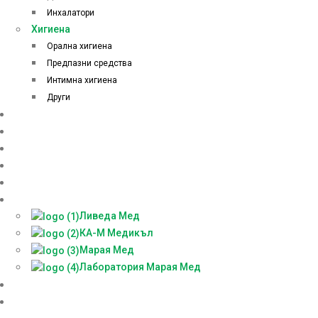
Инхалатори
Хигиена
Орална хигиена
Предпазни средства
Интимна хигиена
Други
Начало
Онлайн аптека
За нас
Контакти
Блог
Партньори
Ливеда Мед
КА-М Медикъл
Марая Мед
Лаборатория Марая Мед
Доставки
БЕЗПЛАТНА КОНСУЛТАЦИЯ