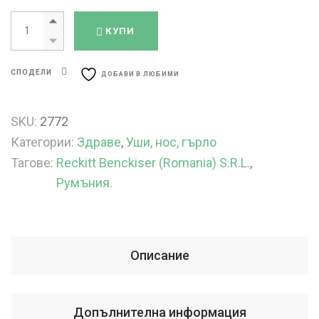
Стрепсилс Мед и Лимон x 24 таблетки за смучене quantity
КУПИ
СПОДЕЛИ
ДОБАВИ В ЛЮБИМИ
SKU:
2772
Категории:
Здраве
,
Уши, нос, гърло
Тагове:
Reckitt Benckiser (Romania) S.R.L.
,
Румъния.
Описание
Допълнителна информация