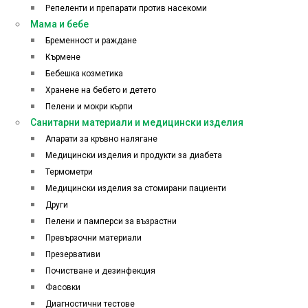
Репеленти и препарати против насекоми
Мама и бебе
Бременност и раждане
Кърмене
Бебешка козметика
Хранене на бебето и детето
Пелени и мокри кърпи
Санитарни материали и медицински изделия
Апарати за кръвно налягане
Медицински изделия и продукти за диабета
Термометри
Медицински изделия за стомирани пациенти
Други
Пелени и памперси за възрастни
Превързочни материали
Презервативи
Почистване и дезинфекция
Фасовки
Диагностични тестове