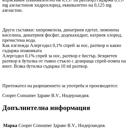
mg азеластинов хидрохлорид, еквивалетно на 0,125 mg
азеластин.
Други съставки: хипромелоза, динатриев едетат, лимонена
киселина, динатриев фосфат, додекахидрат, натриев хлорид,
пречистена вода.
Как изглежда Алергодил 0,1% спрей за нос, разтвор и какво
съдържа опаковката
Алергодил 0,1% спрей за нос, разтвор е бистър, безцветен
разтвор в бутилка от тъмно стъкло с дозираща спрей-помпа на
винт. Всяка бутилка съдържа 10 ml разтвор.
Притежател на разрешението за употреба и производител:
Cooper Consumer Здраве В.V., Нидерландия.
Допълнителна информация
Марка
Cooper Consumer Здраве В.V., Нидерландия.