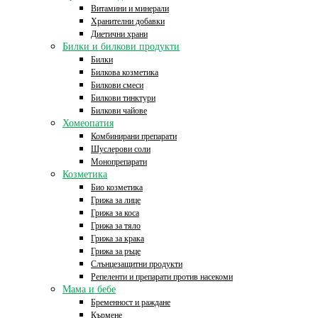
Витамини и минерали
Хранителни добавки
Диетични храни
Билки и билкови продукти
Билки
Билкова козметика
Билкови смеси
Билкови тинктури
Билкови чайове
Хомеопатия
Комбинирани препарати
Шуслерови соли
Монопрепарати
Козметика
Био козметика
Грижа за лице
Грижа за коса
Грижа за тяло
Грижа за крака
Грижа за ръце
Слънцезащитни продукти
Репеленти и препарати против насекоми
Мама и бебе
Бременност и раждане
Кърмене