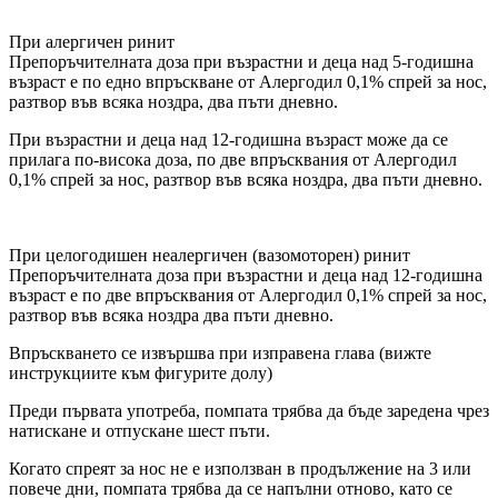
При алергичен ринит
Препоръчителната доза при възрастни и деца над 5-годишна
възраст е по едно впръскване от Алергодил 0,1% спрей за нос,
разтвор във всяка ноздра, два пъти дневно.
При възрастни и деца над 12-годишна възраст може да се
прилага по-висока доза, по две впръсквания от Алергодил
0,1% спрей за нос, разтвор във всяка ноздра, два пъти дневно.
При целогодишен неалергичен (вазомоторен) ринит
Препоръчителната доза при възрастни и деца над 12-годишна
възраст е по две впръсквания от Алергодил 0,1% спрей за нос,
разтвор във всяка ноздра два пъти дневно.
Впръскването се извършва при изправена глава (вижте
инструкциите към фигурите долу)
Преди първата употреба, помпата трябва да бъде заредена чрез
натискане и отпускане шест пъти.
Когато спреят за нос не е използван в продължение на 3 или
повече дни, помпата трябва да се напълни отново, като се