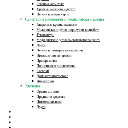
Бебешка козметика
Хранене на бебето и детето
Пелени и мокри кърпи
Санитарни материали и медицински изделия
Апарати за кръвно налягане
Медицински изделия и продукти за диабета
Термометри
Медицински изделия за стомирани пациенти
Други
Пелени и памперси за възрастни
Превързочни материали
Презервативи
Почистване и дезинфекция
Фасовки
Диагностични тестове
Инхалатори
Хигиена
Орална хигиена
Предпазни средства
Интимна хигиена
Други
Начало
Онлайн аптека
За нас
Контакти