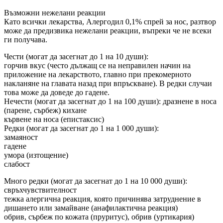
Възможни нежелани реакции
Като всички лекарства, Алергодил 0,1% спрей за нос, разтвор
може да предизвика нежелани реакции, въпреки че не всеки
ги получава.
Чести (могат да засегнат до 1 на 10 души):
горчив вкус (често дължащ се на неправилен начин на
приложение на лекарството, главно при прекомерното
накланяне на главата назад при впръскване). В редки случаи
това може да доведе до гадене.
Нечести (могат да засегнат до 1 на 100 души): дразнене в носа
(парене, сърбеж) кихане
кървене на носа (епистаксис)
Редки (могат да засегнат до 1 на 1 000 души):
замаяност
гадене
умора (изтощение)
слабост
Много редки (могат да засегнат до 1 на 10 000 души):
свръхчувствителност
тежка алергична реакция, която причинява затруднение в
дишането или замайване (анафилактична реакция)
обрив, сърбеж по кожата (пруритус), обрив (уртикария)