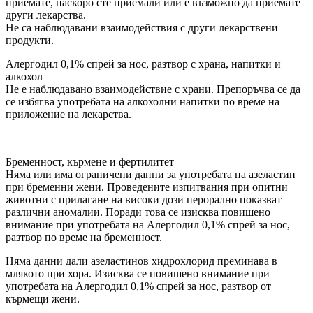
приемате, наскоро сте приемали или е възможно да приемате
други лекарства.
Не са наблюдавани взаимодействия с други лекарствени
продукти.
Алергодил 0,1% спрей за нос, разтвор с храна, напитки и
алкохол
Не е наблюдавано взаимодействие с храни. Препоръчва се да
се избягва употребата на алкохолни напитки по време на
приложение на лекарства.
Бременност, кърмене и фертилитет
Няма или има ограничени данни за употребата на азеластин
при бременни жени. Проведените изпитвания при опитни
животни с прилагане на високи дози перорално показват
различни аномалии. Поради това се изисква повишено
внимание при употребата на Алергодил 0,1% спрей за нос,
разтвор по време на бременност.
Няма данни дали азеластинов хидрохлорид преминава в
млякото при хора. Изисква се повишено внимание при
употребата на Алергодил 0,1% спрей за нос, разтвор от
кърмещи жени.