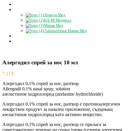
Блог
Партньори
Ливеда Мед
КА-М Медикъл
Марая Мед
Лаборатория Марая Мед
Доставки
БЕЗПЛАТНА КОНСУЛТАЦИЯ
Алергодил спрей за нос 10 мл
7.11
€
Алергодил 0,1% спрей за нос, разтвор
Allergodil 0,1% nasal spray, solution
азеластинов хидрохлорид (azelastine hydrochloride)
Алергодил 0,1% спрей за нос, разтвор е противоалергичен
лекарствен продукт за назално приложение, съдържащ
азеластинов хидрохлорид като активно вещество.
Алергодил 0,1% спрей за нос, разтвор се прилага за
симптоматично лечение на сенна хрема (сезонен алергичен