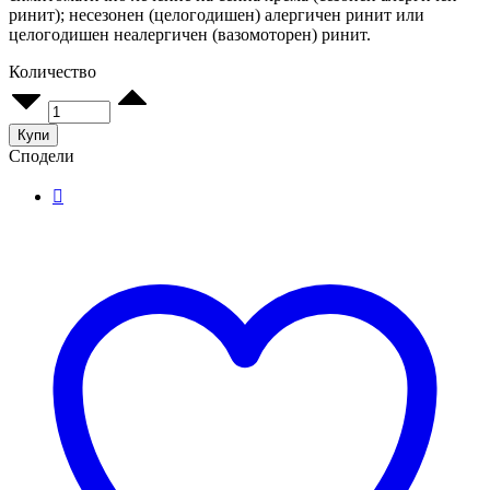
ринит); несезонен (целогодишен) алергичен ринит или
целогодишен неалергичен (вазомоторен) ринит.
Количество
Алергодил
спрей
за
Купи
нос
Сподели
10
мл
quantity