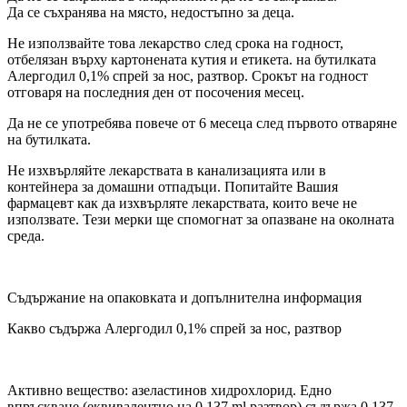
Да се съхранява на място, недостъпно за деца.
Не използвайте това лекарство след срока на годност,
отбелязан върху картонената кутия и етикета. на бутилката
Алергодил 0,1% спрей за нос, разтвор. Срокът на годност
отговаря на последния ден от посочения месец.
Да не се употребява повече от 6 месеца след първото отваряне
на бутилката.
Не изхвърляйте лекарствата в канализацията или в
контейнера за домашни отпадъци. Попитайте Вашия
фармацевт как да изхвърляте лекарствата, които вече не
използвате. Тези мерки ще спомогнат за опазване на околната
среда.
Съдържание на опаковката и допълнителна информация
Какво съдържа Алергодил 0,1% спрей за нос, разтвор
Активно вещество: азеластинов хидрохлорид. Едно
впръскване (еквивалентно на 0,137 ml разтвор) съдържа 0,137