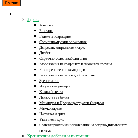
Меню
Категории
Здраве
Алергии
Безсъние
Гадене и повръщане
Стомашно-чревни оплаквания
Депресии, напрежение и стрес
Диабет
Сърдечно-съдови заболявания
Заболявания на бъбреците и пикочните пътища
Разширени вени и хемороиди
Заболявания на черен дроб и жлъчка
Зрение и очи
Имуностимулатори
Кожни болести
Лекарства за болка
Менопауза и Предменуструален Синдром
Мъжко здраве
Настинка и грип
Уши, нос, гърло
Ставни проблеми и заболявания на опорно-двигателната
система
Хранителни добавки и витамини