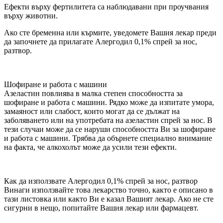
Ефекти върху фертилитета са наблюдавани при проучвания
върху животни.
Ако сте бременна или кърмите, уведомете Вашия лекар преди
да започнете да прилагате Алергодил 0,1% спрей за нос,
разтвор.
Шофиране и работа с машини
Азеластин повлиява в малка степен способността за
шофиране и работа с машини. Рядко може да изпитате умора,
замаяност или слабост, които могат да се дължат на
заболяването или на употребата на азеластин спрей за нос. В
тези случаи може да се наруши способността Ви за шофиране
и работа с машини. Трябва да обърнете специално внимание
на факта, че алкохолът може да усили тези ефекти.
Как да използвате Алергодил 0,1% спрей за нос, разтвор
Винаги използвайте това лекарство точно, както е описано в
тази листовка или както Ви е казал Вашият лекар. Ако не сте
сигурни в нещо, попитайте Вашия лекар или фармацевт.