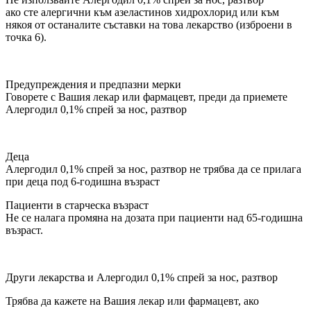
ако сте алергични към азеластинов хидрохлорид или към
някоя от останалите съставки на това лекарство (изброени в
точка 6).
Предупреждения и предпазни мерки
Говорете с Вашия лекар или фармацевт, преди да приемете
Алергодил 0,1% спрей за нос, разтвор
Деца
Алергодил 0,1% спрей за нос, разтвор не трябва да се прилага
при деца под 6-годишна възраст
Пациенти в старческа възраст
Не се налага промяна на дозата при пациенти над 65-годишна
възраст.
Други лекарства и Алергодил 0,1% спрей за нос, разтвор
Трябва да кажете на Вашия лекар или фармацевт, ако