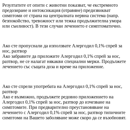
Резултатите от опити с животни показват, че екстремното
предозиране и интоксикация (отравяне) предизвикват
симптоми от страна на централната нервна система (напр.
безпокойство, тревожност или тежка продължителна умора
или сънливост). В тези случаи лечението е симптоматично.
Ако сте пропуснали да използвате Алергодил 0,1% спрей за
нос, разтвор
Ако забравите да приложите Алергодил 0,1% спрей за нос,
разтвор, не се налагат някакви специални мерки. Продължете
лечението със същата доза и време на приложение.
Ако сте спрели употребата на Алергодил 0,1% спрей за нос,
разтвор
Ако е възможно, продължете редовно приложението на
Алергодил 0,1% спрей за нос, разтвор до изчезване на
симптомите. При предварително преустановяване на
лечението с Алергодил 0,1% спрей за нос, разтвор типичните
симптоми на Вашето заболяване може скоро да се възобновят.