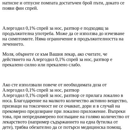
натисне и отпусне помпата достатъчен брой пъти, докато се
появи фин спрей.
Алергодил 0,1% спрей за нос, разтвор е подходящ за
продължителна употреба. Може да се използва до изчезване
на симптомите. Няма ограничение в продължителността на
лечението.
Моля, обърнете се към Вашия лекар, ако считате, че
действието на Алергодил 0,1% спрей за нос, разтвор е
прекалено силно или прекалено слабо.
Ако сте използвали повече от необходимата доза от
Алергодил 0,1% спрей за нос, разтвор
Алергодил 0,1% спрей за нос, разтвор се прилага локално в
носа. Благодарение на малкото количество активно вещество,
признаци на токсичност не се очакват, дори и в случай на
прекомерно предозиране при локално приложение. Въпреки
това, при непреднамерено поглъщане на голямо количество от
лекарството (например съдържанието на една бутилка от
дете), трябва обезателно да се потърси медицинска помощ.