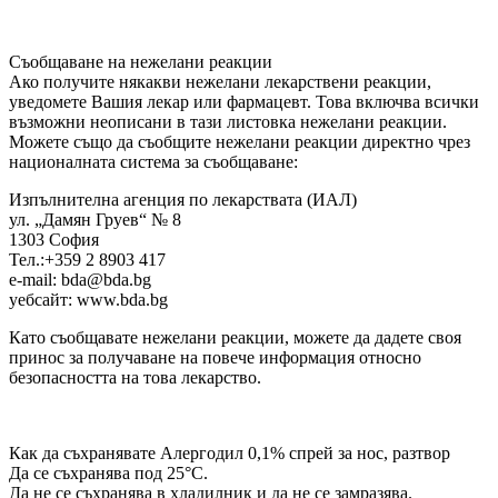
Съобщаване на нежелани реакции
Ако получите някакви нежелани лекарствени реакции,
уведомете Вашия лекар или фармацевт. Това включва всички
възможни неописани в тази листовка нежелани реакции.
Можете също да съобщите нежелани реакции директно чрез
националната система за съобщаване:
Изпълнителна агенция по лекарствата (ИАЛ)
ул. „Дамян Груев“ № 8
1303 София
Тел.:+359 2 8903 417
e-mail: bda@bda.bg
уебсайт: www.bda.bg
Като съобщавате нежелани реакции, можете да дадете своя
принос за получаване на повече информация относно
безопасността на това лекарство.
Как да съхранявате Алергодил 0,1% спрей за нос, разтвор
Да се съхранява под 25°С.
Да не се съхранява в хладилник и да не се замразява.