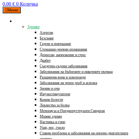
0.00
€
0
Количка
Меню
Категории
Здраве
Алергии
Безсъние
Гадене и повръщане
Стомашно-чревни оплаквания
Депресии, напрежение и стрес
Диабет
Сърдечно-съдови заболявания
Заболявания на бъбреците и пикочните пътища
Разширени вени и хемороиди
Заболявания на черен дроб и жлъчка
Зрение и очи
Имуностимулатори
Кожни болести
Лекарства за болка
Менопауза и Предменуструален Синдром
Мъжко здраве
Настинка и грип
Уши, нос, гърло
Ставни проблеми и заболявания на опорно-двигателната
система