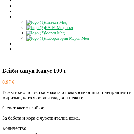
За нас
Контакти
Блог
Партньори
Ливеда Мед
КА-М Медикъл
Марая Мед
Лаборатория Марая Мед
Доставки
БЕЗПЛАТНА КОНСУЛТАЦИЯ
Бейби сапун Капус 100 г
0.97
€
Ефективно почиства кожата от замърсяванията и неприятните
миризми, като я оставя гладка и нежна;
С екстракт от лайка;
За бебета и хора с чувствителна кожа.
Количество
Бейби