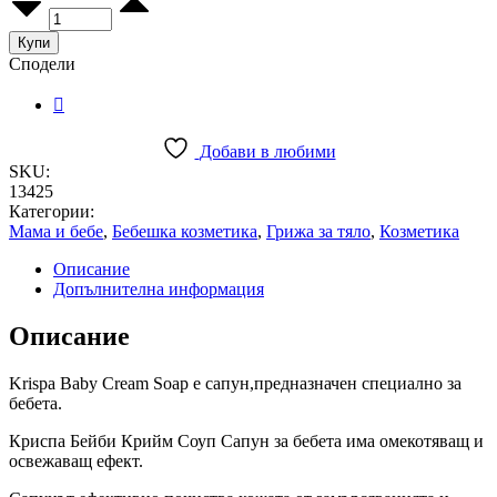
сапун
Капус
Купи
100
Сподели
г
quantity
Добави в любими
SKU:
13425
Категории:
Мама и бебе
,
Бебешка козметика
,
Грижа за тяло
,
Козметика
Описание
Допълнителна информация
Описание
Krispa Baby Cream Soap е сапун,предназначен специално за
бебета.
Криспа Бейби Крийм Соуп Сапун за бебета има омекотяващ и
освежаващ ефект.