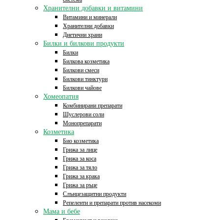
Хранителни добавки и витамини
Витамини и минерали
Хранителни добавки
Диетични храни
Билки и билкови продукти
Билки
Билкова козметика
Билкови смеси
Билкови тинктури
Билкови чайове
Хомеопатия
Комбинирани препарати
Шуслерови соли
Монопрепарати
Козметика
Био козметика
Грижа за лице
Грижа за коса
Грижа за тяло
Грижа за крака
Грижа за ръце
Слънцезащитни продукти
Репеленти и препарати против насекоми
Мама и бебе