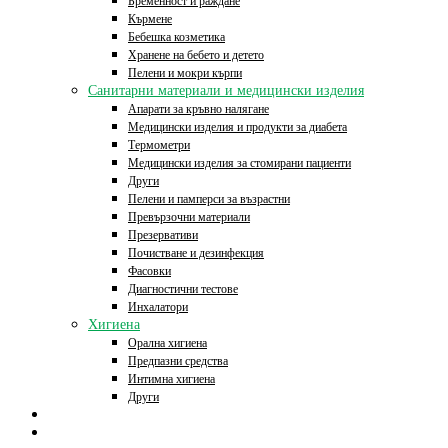
Бременност и раждане
Кърмене
Бебешка козметика
Хранене на бебето и детето
Пелени и мокри кърпи
Санитарни материали и медицински изделия
Апарати за кръвно налягане
Медицински изделия и продукти за диабета
Термометри
Медицински изделия за стомирани пациенти
Други
Пелени и памперси за възрастни
Превързочни материали
Презервативи
Почистване и дезинфекция
Фасовки
Диагностични тестове
Инхалатори
Хигиена
Орална хигиена
Предпазни средства
Интимна хигиена
Други
Начало
Онлайн аптека