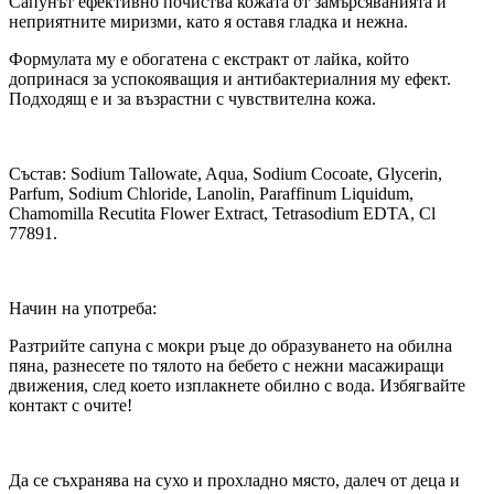
Сапунът ефективно почиства кожата от замърсяванията и
неприятните миризми, като я оставя гладка и нежна.
Формулата му е обогатена с екстракт от лайка, който
допринася за успокояващия и антибактериалния му ефект.
Подходящ е и за възрастни с чувствителна кожа.
Състав: Sodium Tallowate, Aqua, Sodium Cocoate, Glycerin,
Parfum, Sodium Chloride, Lanolin, Paraffinum Liquidum,
Chamomilla Recutita Flower Extract, Tetrasodium EDTA, Cl
77891.
Начин на употреба:
Разтрийте сапуна с мокри ръце до образуването на обилна
пяна, разнесете по тялото на бебето с нежни масажиращи
движения, след което изплакнете обилно с вода. Избягвайте
контакт с очите!
Да се съхранява на сухо и прохладно място, далеч от деца и