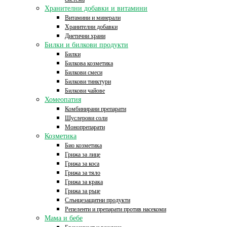
Хранителни добавки и витамини
Витамини и минерали
Хранителни добавки
Диетични храни
Билки и билкови продукти
Билки
Билкова козметика
Билкови смеси
Билкови тинктури
Билкови чайове
Хомеопатия
Комбинирани препарати
Шуслерови соли
Монопрепарати
Козметика
Био козметика
Грижа за лице
Грижа за коса
Грижа за тяло
Грижа за крака
Грижа за ръце
Слънцезащитни продукти
Репеленти и препарати против насекоми
Мама и бебе