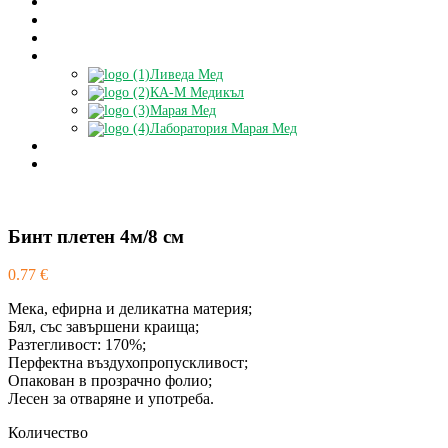
За нас
Контакти
Блог
Партньори
Ливеда Мед
КА-М Медикъл
Марая Мед
Лаборатория Марая Мед
Доставки
БЕЗПЛАТНА КОНСУЛТАЦИЯ
Бинт плетен 4м/8 см
0.77
€
Мека, ефирна и деликатна материя;
Бял, със завършени краища;
Разтегливост: 170%;
Перфектна въздухопропускливост;
Опакован в прозрачно фолио;
Лесен за отваряне и употреба.
Количество