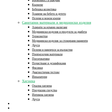
Бременност и раждане
Кърмене
Бебешка козметика
Хранене на бебето и детето
Пелени и мокри кърпи
Санитарни материали и медицински изделия
Апарати за кръвно налягане
Медицински изделия и продукти за диабета
Термометри
Медицински изделия за стомирани пациенти
Други
Пелени и памперси за възрастни
Превързочни материали
Презервативи
Почистване и дезинфекция
Фасовки
Диагностични тестове
Инхалатори
Хигиена
Орална хигиена
Предпазни средства
Интимна хигиена
Други
Начало
Онлайн аптека