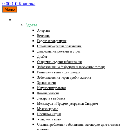
0.00
€
0
Количка
Меню
Категории
Здраве
Алергии
Безсъние
Гадене и повръщане
Стомашно-чревни оплаквания
Депресии, напрежение и стрес
Диабет
Сърдечно-съдови заболявания
Заболявания на бъбреците и пикочните пътища
Разширени вени и хемороиди
Заболявания на черен дроб и жлъчка
Зрение и очи
Имуностимулатори
Кожни болести
Лекарства за болка
Менопауза и Предменуструален Синдром
Мъжко здраве
Настинка и грип
Уши, нос, гърло
Ставни проблеми и заболявания на опорно-двигателната
система