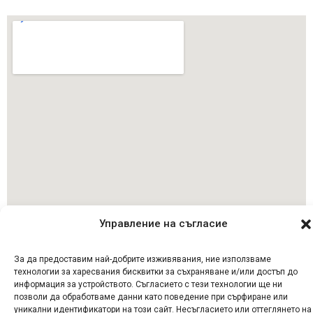
Управление на съгласие
Последвай ни
За да предоставим най-добрите изживявания, ние използваме
© 2023 Аптека Дина Мед, Всички права запазени
технологии за харесвания бисквитки за съхраняване и/или достъп до
информация за устройството. Съгласието с тези технологии ще ни
позволи да обработваме данни като поведение при сърфиране или
Дизайн и изработка на уебсайт от
Tradeon.bg
уникални идентификатори на този сайт. Несъгласието или оттеглянето на