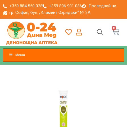
+359 884 550 028
+359 896 901 086
Последвай ни
гр. София, бул. „Климент Охридски“ № 3A
0
Меню