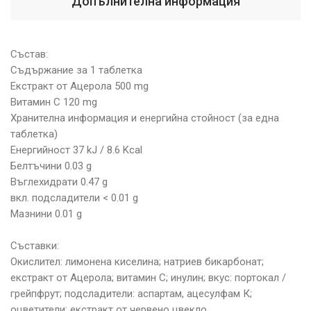
Допълнителна информация
Състав:
Съдържание за 1 таблетка
Екстракт от Ацерола 500 mg
Витамин С 120 mg
Хранителна информация и енергийна стойност (за една
таблетка)
Енергийност 37 kJ / 8.6 Kcal
Белтъчини 0.03 g
Въглехидрати 0.47 g
вкл. подсладители < 0.01 g
Мазнини 0.01 g
Съставки:
Окислител: лимонена киселина; натриев бикарбонат;
екстракт от Ацерола; витамин С; инулин; вкус: портокал /
грейпфрут; подсладители: аспартам, ацесулфам К;
оцветители: екстракт от червено цвекло.