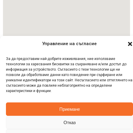
Управление на съгласие
Последвай ни
© 2023 Аптека Дина Мед, Всички права запазени
За да предоставим най-добрите изживявания, ние използваме
технологии за харесвания бисквитки за съхраняване и/или достъп до
информация за устройството. Съгласието с тези технологии ще ни
Дизайн и изработка на уебсайт от
Tradeon.bg
позволи да обработваме данни като поведение при сърфиране или
уникални идентификатори на този сайт. Несъгласието или оттеглянето на
съгласието може да повлияе неблагоприятно на определени
характеристики и функции.
Приемане
Отказ