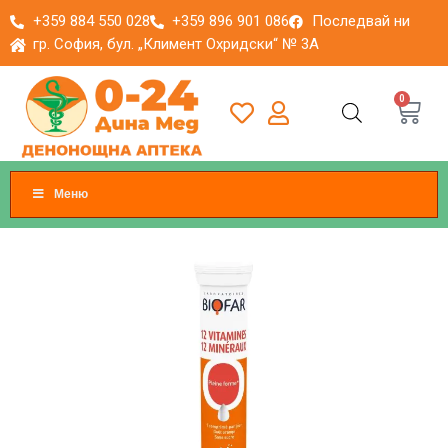
+359 884 550 028
+359 896 901 086
Последвай ни
гр. София, бул. „Климент Охридски“ № 3A
0
Меню