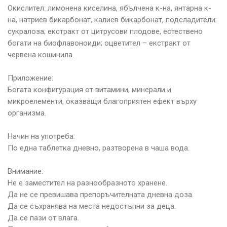
Окислител: лимонена киселина, ябълчена к-на, янтарна к-
на, натриев бикарбонат, калиев бикарбонат, подсладители:
сукралоза; екстракт от цитрусови плодове, естествено
богати на биофлавоноиди; оцветител – екстракт от
червена кошинила.
Приложение:
Богата конфигурация от витамини, минерали и
микроелементи, оказващи благоприятен ефект върху
организма.
Начин на употреба:
По една таблетка дневно, разтворена в чаша вода.
Внимание:
Не е заместител на разнообразното хранене.
Да не се превишава препоръчителната дневна доза.
Да се съхранява на места недостъпни за деца.
Да се пази от влага.