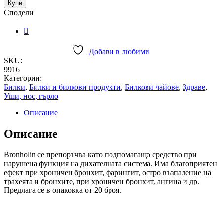
Бронхолин
Купи
филтър
Сподели
х
20
quantity
Добави в любими
SKU:
9916
Категории:
Билки
,
Билки и билкови продукти
,
Билкови чайове
,
Здраве
,
Уши, нос, гърло
Описание
Описание
Bronholin се препоръчва като подпомагащо средство при
нарушена функция на дихателната система. Има благоприятен
ефект при хроничен бронхит, фарингит, остро възпаление на
трахеята и бронхите, при хроничен бронхит, ангина и др.
Предлага се в опаковка от 20 броя.