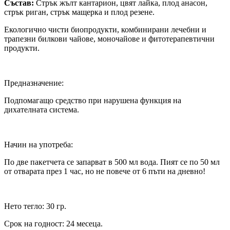
Състав:
Стрък жълт кантарион, цвят лайка, плод анасон,
стрък риган, стрък мащерка и плод резене.
Екологично чисти биопродукти, комбинирани лечебни и
трапезни билкови чайове, моночайове и фитотерапевтични
продукти.
Предназначение:
Подпомагащо средство при нарушена функция на
дихателната система.
Начин на употреба:
По две пакетчета се запарват в 500 мл вода. Пият се по 50 мл
от отварата през 1 час, но не повече от 6 пъти на дневно!
Нето тегло: 30 гр.
Срок на годност: 24 месеца.