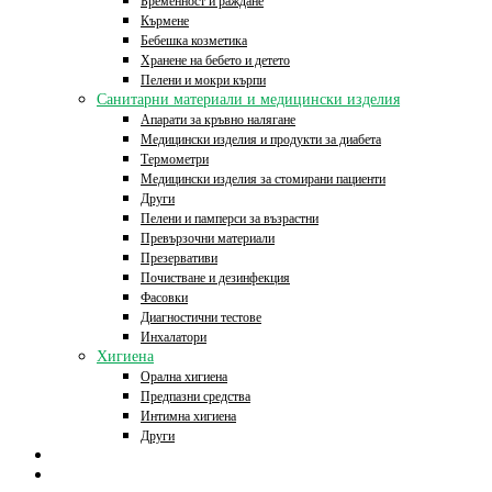
Бременност и раждане
Кърмене
Бебешка козметика
Хранене на бебето и детето
Пелени и мокри кърпи
Санитарни материали и медицински изделия
Апарати за кръвно налягане
Медицински изделия и продукти за диабета
Термометри
Медицински изделия за стомирани пациенти
Други
Пелени и памперси за възрастни
Превързочни материали
Презервативи
Почистване и дезинфекция
Фасовки
Диагностични тестове
Инхалатори
Хигиена
Орална хигиена
Предпазни средства
Интимна хигиена
Други
Начало
Онлайн аптека