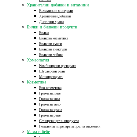
Хранителни добавки и витамини
Витамини и минерали
Хранителни добавки
Диетични храни
Билки и билкови продукти
Билки
Билкова козметика
Билкови смеси
Билкови тинктури
Билкови чайове
Хомеопатия
Комбинирани препарати
Шуслерови соли
Монопрепарати
Козметика
Био козметика
Грижа за лице
Грижа за коса
Грижа за тяло
Грижа за крака
Грижа за ръце
Слънцезащитни продукти
Репеленти и препарати против насекоми
Мама и бебе