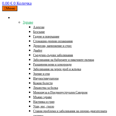
0.00
€
0
Количка
Меню
Категории
Здраве
Алергии
Безсъние
Гадене и повръщане
Стомашно-чревни оплаквания
Депресии, напрежение и стрес
Диабет
Сърдечно-съдови заболявания
Заболявания на бъбреците и пикочните пътища
Разширени вени и хемороиди
Заболявания на черен дроб и жлъчка
Зрение и очи
Имуностимулатори
Кожни болести
Лекарства за болка
Менопауза и Предменуструален Синдром
Мъжко здраве
Настинка и грип
Уши, нос, гърло
Ставни проблеми и заболявания на опорно-двигателната
система