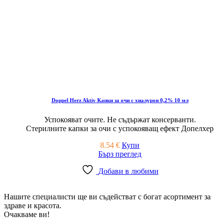
Doppel Herz Aktiv Капки за очи с хиалурон 0,2% 10 мл
Успокояват очите. Не съдържат консерванти.
Стерилните капки за очи с успокояващ ефект Допелхер
8.54
€
Купи
Бърз преглед
Добави в любими
Нашите специалисти ще ви съдействат с богат асортимент за
здраве и красота.
Очакваме ви!