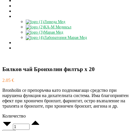
За нас
Контакти
Блог
Партньори
Ливеда Мед
КА-М Медикъл
Марая Мед
Лаборатория Марая Мед
Доставки
БЕЗПЛАТНА КОНСУЛТАЦИЯ
Билков чай Бронхолин филтър х 20
2.05
€
Bronholin се препоръчва като подпомагащо средство при
нарушена функция на дихателната система. Има благоприятен
ефект при хроничен бронхит, фарингит, остро възпаление на
трахеята и бронхите, при хроничен бронхит, ангина и др.
Количество
Билков
чай