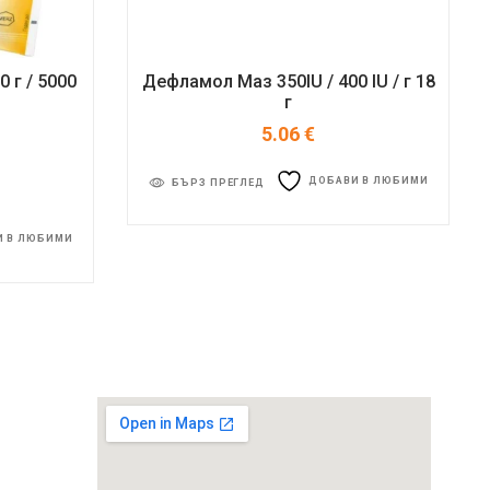
0 г / 5000
Дефламол Маз 350IU / 400 IU / г 18
г
5.06
€
ДОБАВИ В ЛЮБИМИ
БЪРЗ ПРЕГЛЕД
И В ЛЮБИМИ