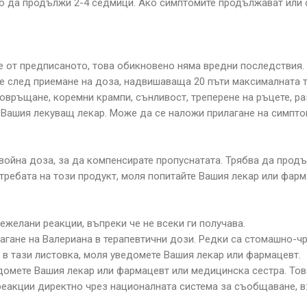
то да продължи 2-4 седмици. Ако симптомите продължават или
че от предписаното, това обикновено няма вредни последствия.
след приемане на доза, надвишаваща 20 пъти максималната тер
овръщане, коремни крампи, сънливост, треперене на ръцете, ра
 Вашия лекуващ лекар. Може да се наложи прилагане на симпто
двойна доза, за да компенсирате пропуснатата. Трябва да прод
требата на този продукт, моля попитайте Вашия лекар или фарм
желани реакции, въпреки че не всеки ги получава.
агане на Валериана в терапевтични дози. Редки са стомашно-ч
 в тази листовка, моля уведомете Вашия лекар или фармацевт.
едомете Вашия лекар или фармацевт или медицинска сестра. То
акции директно чрез националната система за съобщаване, в