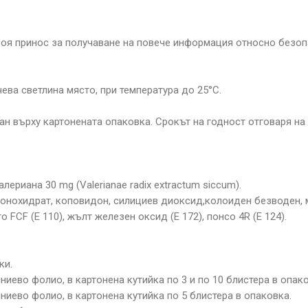
оя принос за получаване на повече информация относно безопа
ева светлина място, при температура до 25°С.
ан върху картонената опаковка. Срокът на годност отговаря на
ериана 30 mg (Valerianae radix extractum siccum).
монохидрат, коповидон, силициев диоксид,колоиден безводен, м
 FCF (Е 110), жълт железен оксид (Е 172), понсо 4R (Е 124).
ки.
иево фолио, в картонена кутийка по 3 и по 10 блистера в опако
иево фолио, в картонена кутийка по 5 блистера в опаковка.