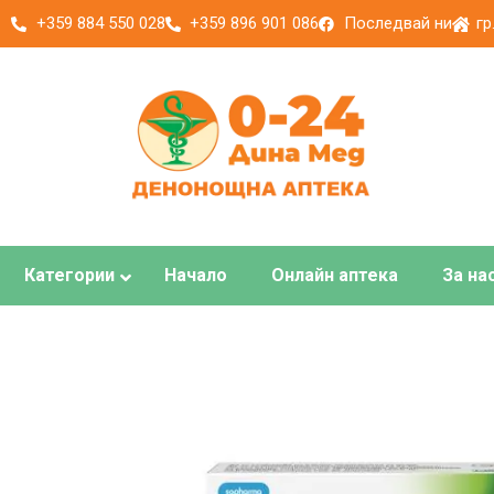
+359 884 550 028
+359 896 901 086
Последвай ни
гр
Категории
Начало
Онлайн аптека
За на