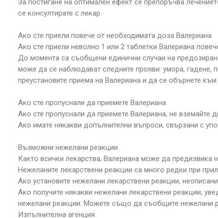
За постигане на оптимален ефект се препоръчва лечение
се консултирате с лекар.
Ако сте приели повече от необходимата доза Валериана
Ако сте приели неволно 1 или 2 таблетки Валериана пове
До момента са съобщени единични случаи на предозиране 
може да се наблюдават следните прояви: умора, гадене, п
преустановите приема на Валериана и да се обърнете към
Ако сте пропуснали да приемете Валериана
Ако сте пропуснали да приемете Валериана, не вземайте 
Ако имате някакви допълнителни въпроси, свързани с упо
Възможни нежелани реакции
Както всички лекарства, Валериана може да предизвика не
Нежеланите лекарствени реакции са много редки при прил
Ако установите нежелани лекарствени реакции, неописани
Ако получите някакви нежелани лекарствени реакции, ув
нежелани реакции. Можете също да съобщите нежелани ре
Изпълнителна агенция