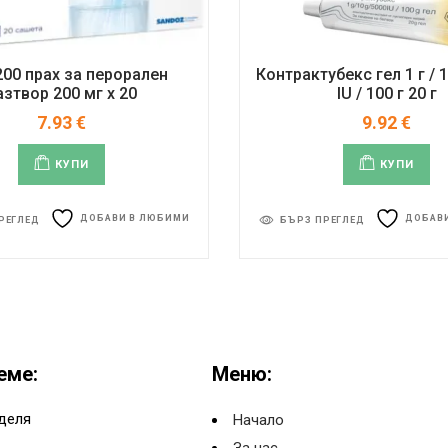
00 прах за перорален
Контрактубекс гел 1 г / 1
азтвор 200 мг x 20
IU / 100 г 20 г
7.93
€
9.92
€
КУПИ
КУПИ
ДОБАВИ В ЛЮБИМИ
ДОБАВ
РЕГЛЕД
БЪРЗ ПРЕГЛЕД
еме:
Меню:
деля
Начало