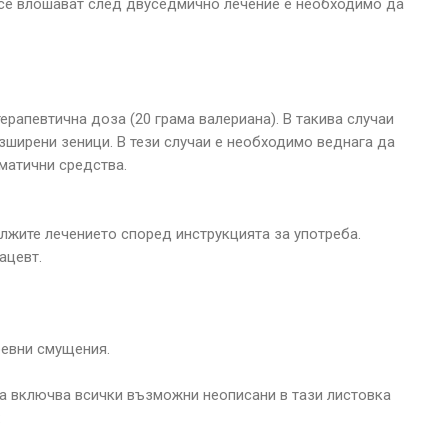
 се влошават след двуседмично лечение е необходимо да
апевтична доза (20 грама валериана). В такива случаи
зширени зеници. В тези случаи е необходимо веднага да
матични средства.
ължите лечението според инструкцията за употреба.
ацевт.
ревни смущения.
ва включва всички възможни неописани в тази листовка
: