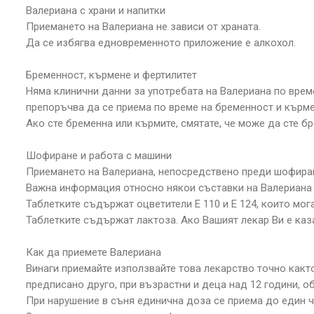
Валериана с храни и напитки
Приемането на Валериана не зависи от храната.
Да се избягва едновременното приложение е алкохол.
Бременност, кърмене и фертилитет
Няма клинични данни за употребата на Валериана по врем
препоръчва да се приема по време на бременност и кърме
Ако сте бременна или кърмите, смятате, че може да сте б
Шофиране и работа с машини
Приемането на Валериана, непосредствено преди шофиран
Важна информация относно някои съставки на Валериана
Таблетките съдържат оцветители Е 110 и Е 124, които мог
Таблетките съдържат лактоза. Ако Вашият лекар Ви е каза
Как да приемете Валериана
Винаги приемайте използвайте това лекарство точно както
предписано друго, при възрастни и деца над 12 години, о
При нарушение в съня единична доза се приема до един ч