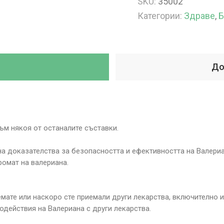
SKU:
35002
Категории:
Здраве
,
Б
До
ъм някоя от останалите съставки.
 на доказателства за безопасността и ефективността на Валериа
омат на валериана.
ате или наскоро сте приемали други лекарства, включително и 
одействия на Валериана с други лекарства.