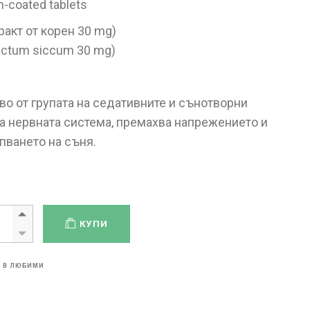
-coated tablets
ракт от корен 30 mg)
tractum siccum 30 mg)
во от групата на седативните и сънотворни
а нервната система, премахва напрежението и
пването на съня.
КУПИ
 В ЛЮБИМИ