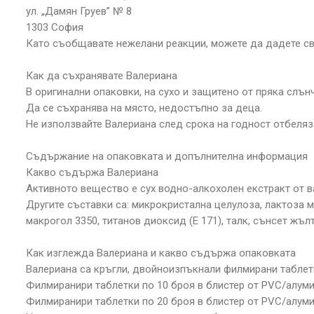
ул. „Дамян Груев” № 8
1303 София
Като съобщавате нежелани реакции, можете да дадете св
Как да съхранявате Валериана
В оригинални опаковки, на сухо и защитено от пряка слънч
Да се съхранява на място, недостъпно за деца.
Не използвайте Валериана след срока на годност отбеляз
Съдържание на опаковката и допълнителна информация
Какво съдържа Валериана
Активното вещество е сух водно-алкохолен екстракт от вал
Другите съставки са: микрокристална целулоза, лактоза 
макрогол 3350, титанов диоксид (Е 171), талк, сънсет жълто
Как изглежда Валериана и какво съдържа опаковката
Валериана са кръгли, двойноизпъкнали филмирани таблет
Филмиранири таблетки по 10 броя в блистер от PVC/алумин
Филмиранири таблетки по 20 броя в блистер от PVC/алумин