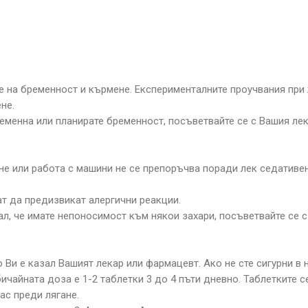
е на бременност и кърмене. Експерименталните проучвания при 
не.
ременна или планирате бременност, посъветвайте се с Вашия ле
е или работа с машини не се препоръчва поради лек седативен
ат да предизвикат алергични реакции.
л, че имате непоносимост към някои захари, посъветвайте се с 
 Ви е казал Вашият лекар или фармацевт. Ако не сте сигурни в 
бичайната доза е 1-2 таблетки 3 до 4 пъти дневно. Таблетките 
ас преди лягане.