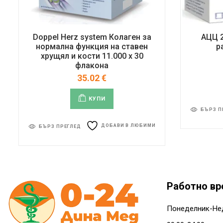
Doppel Herz system Колаген за
АЦЦ 2
нормална функция на ставен
р
хрущял и кости 11.000 x 30
флакона
35.02
€
КУПИ
БЪРЗ П
ДОБАВИ В ЛЮБИМИ
БЪРЗ ПРЕГЛЕД
Работно вр
Понеделник-Не