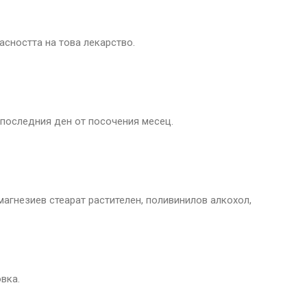
сността на това лекарство.
 последния ден от посочения месец.
агнезиев стеарат растителен, поливинилов алкохол,
вка.