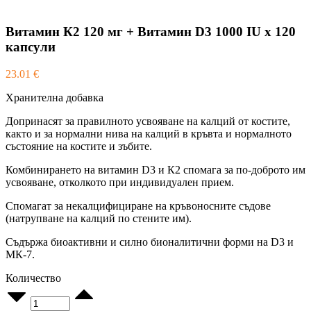
Витамин К2 120 мг + Витамин D3 1000 IU x 120
капсули
23.01
€
Хранителна добавка
Допринасят за правилното усвояване на калций от костите,
както и за нормални нива на калций в кръвта и нормалното
състояние на костите и зъбите.
Комбинирането на витамин D3 и К2 спомага за по-доброто им
усвояване, отколкото при индивидуален прием.
Спомагат за некалцифициране на кръвоносните съдове
(натрупване на калций по стените им).
Съдържа биоактивни и силно бионалитични форми на D3 и
МК-7.
Количество
Витамин
К2