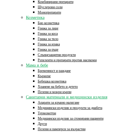
Комбинирани препарати
Шуслерови соли
Монопрепарати
Козметика
Био козметика
Грижа за лице
Грижа за коса
Грижа за тяло
Грижа за крака
Грижа за ръце
Слънцезащитни продукти
Репеленти и препарати против насекоми
Мама и бебе
Бременност и раждане
Кърмене
Бебешка козметика
Хранене на бебето и детето
Пелени и мокри кърпи
Санитарни материали и медицински изделия
Апарати за кръвно налягане
Медицински изделия и продукти за диабета
Термометри
Медицински изделия за стомирани пациенти
Други
Пелени и памперси за възрастни