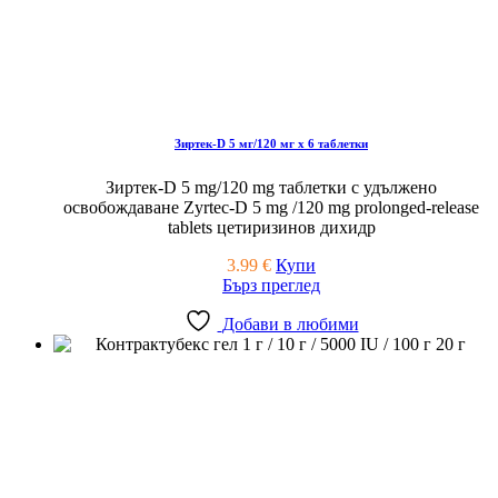
Зиртек-D 5 мг/120 мг x 6 таблетки
Зиртек-D 5 mg/120 mg таблетки с удължено
освобождаване Zyrtec-D 5 mg /120 mg prolonged-release
tablets цетиризинов дихидр
3.99
€
Купи
Бърз преглед
Добави в любими