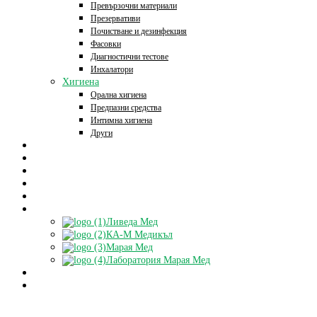
Превързочни материали
Презервативи
Почистване и дезинфекция
Фасовки
Диагностични тестове
Инхалатори
Хигиена
Орална хигиена
Предпазни средства
Интимна хигиена
Други
Начало
Онлайн аптека
За нас
Контакти
Блог
Партньори
Ливеда Мед
КА-М Медикъл
Марая Мед
Лаборатория Марая Мед
Доставки
БЕЗПЛАТНА КОНСУЛТАЦИЯ