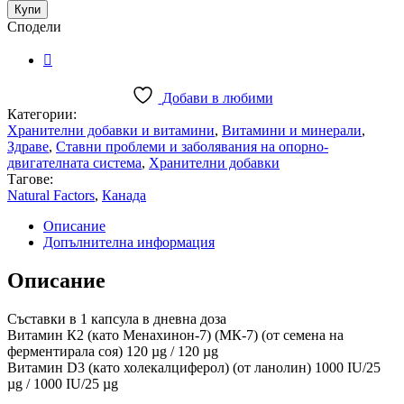
120
Купи
мг
Сподели
+
Витамин
D3
1000
Добави в любими
IU
Категории:
x
Хранителни добавки и витамини
,
Витамини и минерали
,
120
Здраве
,
Ставни проблеми и заболявания на опорно-
капсули
двигателната система
,
Хранителни добавки
quantity
Тагове:
Natural Factors
,
Канада
Описание
Допълнителна информация
Описание
Съставки в 1 капсула в дневна доза
Витамин К2 (като Менахинон-7) (МК-7) (от семена на
ферментирала соя) 120 µg / 120 µg
Витамин D3 (като холекалциферол) (от ланолин) 1000 IU/25
µg / 1000 IU/25 µg