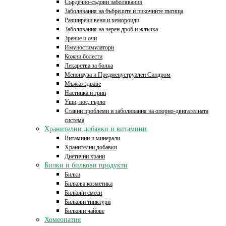
Сърдечно-съдови заболявания
Заболявания на бъбреците и пикочните пътища
Разширени вени и хемороиди
Заболявания на черен дроб и жлъчка
Зрение и очи
Имуностимулатори
Кожни болести
Лекарства за болка
Менопауза и Предменуструален Синдром
Мъжко здраве
Настинка и грип
Уши, нос, гърло
Ставни проблеми и заболявания на опорно-двигателната
система
Хранителни добавки и витамини
Витамини и минерали
Хранителни добавки
Диетични храни
Билки и билкови продукти
Билки
Билкова козметика
Билкови смеси
Билкови тинктури
Билкови чайове
Хомеопатия