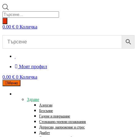
Products
search
0.00
€
0
Количка
Моят профил
0.00
€
0
Количка
Меню
Категории
Здраве
Алергии
Безсъние
Гадене и повръщане
Стомашно-чревни оплаквания
Депресии, напрежение и стрес
Диабет