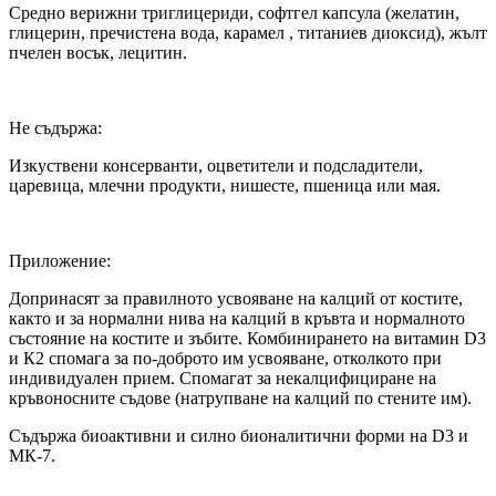
Средно верижни триглицериди, софтгел капсула (желатин,
глицерин, пречистена вода, карамел , титаниев диоксид), жълт
пчелен восък, лецитин.
Не съдържа:
Изкуствени консерванти, оцветители и подсладители,
царевица, млечни продукти, нишесте, пшеница или мая.
Приложение:
Допринасят за правилното усвояване на калций от костите,
както и за нормални нива на калций в кръвта и нормалното
състояние на костите и зъбите. Комбинирането на витамин D3
и К2 спомага за по-доброто им усвояване, отколкото при
индивидуален прием. Спомагат за некалцифициране на
кръвоносните съдове (натрупване на калций по стените им).
Съдържа биоактивни и силно бионалитични форми на D3 и
МК-7.