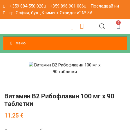
+359 884 550 028
+359 896 901 086
Последвай ни
гр. София, бул. „Климент Охридски“ № 3A
0
Меню
Витамин B2 Рибофлавин 100 мг x 90
таблетки
11.25
€