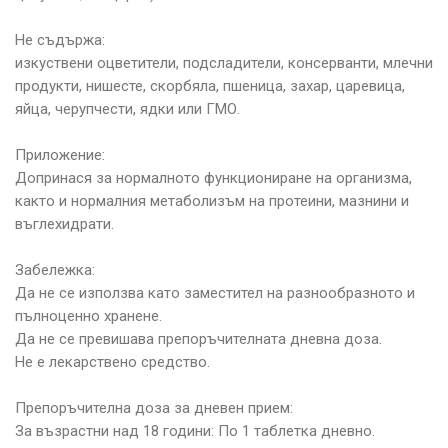
Не съдържа:
изкуствени оцветители, подсладители, консерванти, млечни
продукти, нишесте, скорбяла, пшеница, захар, царевица,
яйца, черупчести, ядки или ГМО.
Приложение:
Допринася за нормалното функциониране на организма,
както и нормалния метаболизъм на протеини, мазнини и
въглехидрати.
Забележка:
Да не се използва като заместител на разнообразното и
пълноценно хранене.
Да не се превишава препоръчителната дневна доза.
Не е лекарствено средство.
Препоръчителна доза за дневен прием:
За възрастни над 18 години: По 1 таблетка дневно.