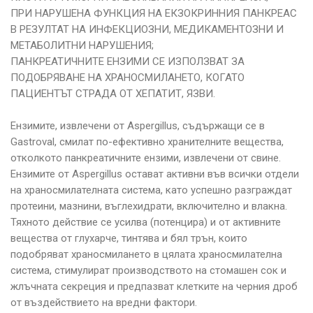
ПРИ НАРУШЕНА ФУНКЦИЯ НА ЕКЗОКРИННИЯ ПАНКРЕАС
В РЕЗУЛТАТ НА ИНФЕКЦИОЗНИ, МЕДИКАМЕНТОЗНИ И
МЕТАБОЛИТНИ НАРУШЕНИЯ;
ПАНКРЕАТИЧНИТЕ ЕНЗИМИ СЕ ИЗПОЛЗВАТ ЗА
ПОДОБРЯВАНЕ НА ХРАНОСМИЛАНЕТО, КОГАТО
ПАЦИЕНТЪТ СТРАДА ОТ ХЕПАТИТ, ЯЗВИ.
Ензимите, извлечени от Aspergillus, съдържащи се в
Gastroval, смилат по-ефективно хранителните вещества,
отколкото панкреатичните ензими, извлечени от свине.
Ензимите от Aspergillus остават активни във всички отдели
на храносмилателната система, като успешно разграждат
протеини, мазнини, въглехидрати, включително и влакна.
Тяхното действие се усилва (потенцира) и от активните
вещества от глухарче, тинтява и бял трън, които
подобряват храносмилането в цялата храносмилателна
система, стимулират производството на стомашен сок и
жлъчната секреция и предпазват клетките на черния дроб
от въздействието на вредни фактори.