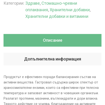
Категории:
Здраве
,
Стомашно-чревни
оплаквания
,
Хранителни добавки
,
Хранителни добавки и витамини
Описание
Допълнителна информация
Продуктът е ефективен поради балансирания състав на
активни вещества. Гастровал съдържа широк спектър от
храносмилателни ензими, които са ефективни при телесна
температура и запазват активност в човешкия организъм.
Разлагат протеини, мазнини, въглехидрати и дори влакна.
Тяхното действие се усилва, благодарение на активните