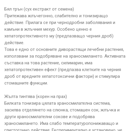
Бял трън (сух екстракт от семена)
Притежава жлъчегонно, слабително и тонизиращо
действие. Прилага се при чернодробни заболявания и
камъни в жлъчния мехур. Особено ценно е
хепатопротективното му (предпазващо черния дроб)
действие.
Това е едно от основните диворастящи лечебни растения,
използвани за подобряване на храносмилането. Активната
съставка на това растение, силимарин, има
хепатопротективен ефект (предпазва клетките на черния
дроб от вредните хепатотоксични фактори) и стимулира
стомашните функции.
Жълта тинтява (корен на прах)
Билката тонизира цялата храносмилателна система,
засилва отделянето на слюнка, стомашен сок, жлъчка и
други храносмилателни сокове и подобрява
храносмилането. Има слабо температуропонижаващо и
глистогонно действие. Експериментално е установено, че