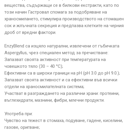
вещества, съдържащи се в билкови екстракти, като по
този начин Гастровал спомага за подобряване на
храносмилането, стимулира производството на стомашен
сок и жлъчната секреция и предпазва клетките на черния
дроб от вредни фактори.
EnzyBlend са изцяло натурални, извлечени от гъбичката
Aspergyllus, чрез специален метод за пречистване:
Запазват своята активност при температурата на
човешкото тяло (30 – 40 °C);
Ефективни са в широки граници на рН (pH 3.0 до pH 9.0.);
Запазват своята активност и са ефективни във всички
отдели на храносмилателната система;
Участват в разграждането на различни храни: протеини,
въглехидрати, мазнини, фибри, млечни продукти.
Употреба при:
Чувство на тежест в стомаха, подуване, гадене, киселини,
газове, оригване;