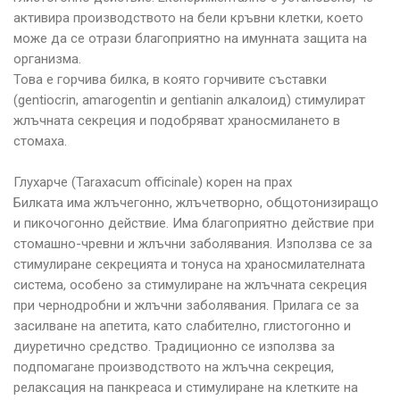
активира производството на бели кръвни клетки, което
може да се отрази благоприятно на имунната защита на
организма.
Това е горчива билка, в която горчивите съставки
(gentiocrin, amarogentin и gentianin алкалоид) стимулират
жлъчната секреция и подобряват храносмилането в
стомаха.
Глухарче (Taraxacum officinale) корен на прах
Билката има жлъчегонно, жлъчетворно, общотонизиращо
и пикочогонно действие. Има благоприятно действие при
стомашно-чревни и жлъчни заболявания. Използва се за
стимулиране секрецията и тонуса на храносмилателната
система, особено за стимулиране на жлъчната секреция
при чернодробни и жлъчни заболявания. Прилага се за
засилване на апетита, като слабително, глистогонно и
диуретично средство. Традиционно се използва за
подпомагане производството на жлъчна секреция,
релаксация на панкреаса и стимулиране на клетките на