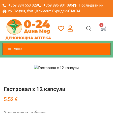
+359 884 550 028
+359 896 901 086
Последвай ни
гр. София, бул. „Климент Охридски“ № 3A
0
Меню
Гастровал х 12 капсули
5.52
€
Хранителна добавка.