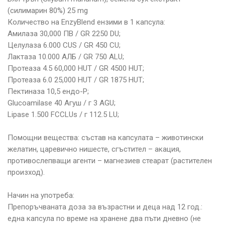
(силимарин 80%) 25 mg
Количество на EnzyBlend ензими в 1 капсула:
Амилаза 30,000 ПВ / GR 2250 DU;
Целулаза 6.000 CUS / GR 450 CU;
Лактаза 10.000 АЛБ / GR 750 ALU;
Протеаза 4.5 60,000 HUT / GR 4500 HUT;
Протеаза 6.0 25,000 HUT / GR 1875 HUT;
Пектиназа 10,5 ендо-P;
Glucoamilase 40 Агуш / г 3 AGU;
Lipase 1.500 FCCLUs / г 112.5 LU;
Помощни вещества: състав на капсулата – животински
желатин, царевично нишесте, сгъстител – акация,
противослепващи агенти – магнезиев стеарат (растителен
произход).
Начин на употреба:
Препоръчваната доза за възрастни и деца над 12 год.:
една капсула по време на хранене два пъти дневно (не