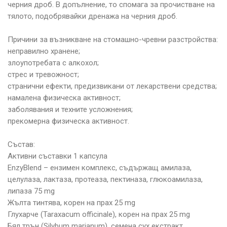
черния дроб. В допълнение, то спомага за прочистване на
тялото, подобрявайки дренажа на черния дроб.
Причини за възникване на стомашно-чревни разстройства:
неправилно хранене;
злоупотребата с алкохол;
стрес и тревожност;
странични ефекти, предизвикани от лекарствени средства;
намалена физическа активност;
заболявания и техните усложнения;
прекомерна физическа активност.
Състав:
Активни съставки 1 капсула
EnzyBlend – ензимен комплекс, съдържащ амилаза,
целулаза, лактаза, протеаза, пектиназа, глюкоамилаза,
липаза 75 mg
Жълта тинтява, корен на прах 25 mg
Глухарче (Taraxacum officinale), корен на прах 25 mg
Бял трън (Silybum marianum), семена сух екстракт