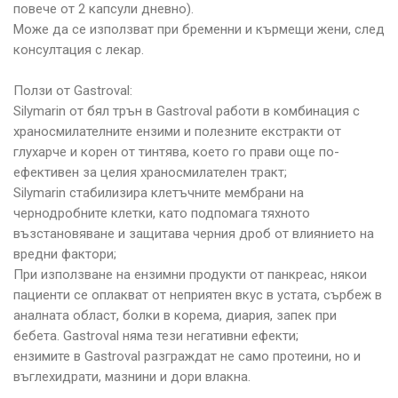
повече от 2 капсули дневно).
Може да се използват при бременни и кърмещи жени, след
консултация с лекар.
Ползи от Gastroval:
Silymarin от бял трън в Gastroval работи в комбинация с
храносмилателните ензими и полезните екстракти от
глухарче и корен от тинтява, което го прави още по-
ефективен за целия храносмилателен тракт;
Silymarin стабилизира клетъчните мембрани на
чернодробните клетки, като подпомага тяхното
възстановяване и защитава черния дроб от влиянието на
вредни фактори;
При използване на ензимни продукти от панкреас, някои
пациенти се оплакват от неприятен вкус в устата, сърбеж в
аналната област, болки в корема, диария, запек при
бебета. Gastroval няма тези негативни ефекти;
ензимите в Gastroval разграждат не само протеини, но и
въглехидрати, мазнини и дори влакна.