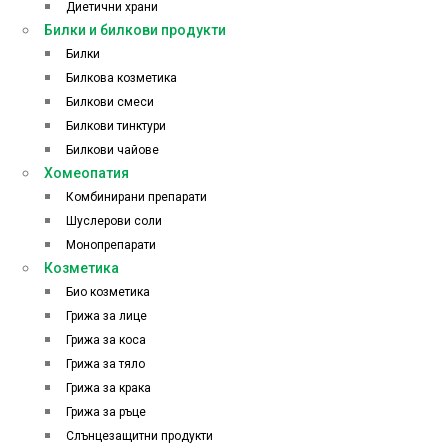
Диетични храни
Билки и билкови продукти
Билки
Билкова козметика
Билкови смеси
Билкови тинктури
Билкови чайове
Хомеопатия
Комбинирани препарати
Шуслерови соли
Монопрепарати
Козметика
Био козметика
Грижа за лице
Грижа за коса
Грижа за тяло
Грижа за крака
Грижа за ръце
Слънцезащитни продукти