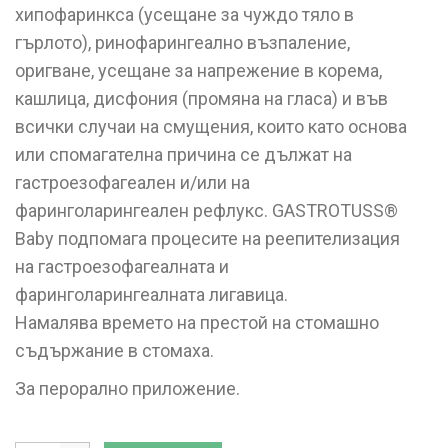
хипофаринкса (усещане за чуждо тяло в
гърлото), ринофарингеално възпаление,
оригване, усещане за напрежение в корема,
кашлица, дисфония (промяна на гласа) и във
всички случаи на смущения, които като основа
или спомагателна причина се дължат на
гастроезофагеален и/или на
фаринголарингеален рефлукс. GASTROTUSS®
Baby подпомага процесите на реепителизация
на гастроезофагеалната и
фаринголарингеалната лигавица.
Намалява времето на престой на стомашно
съдържание в стомаха.
За перорално приложение.
Гастротус BABY сироп 180 мл quantity