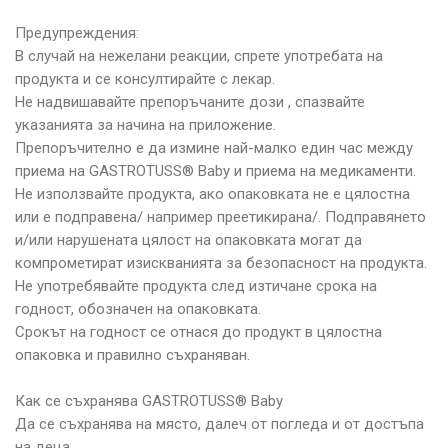
Предупреждения:
В случай на нежелани реакции, спрете употребата на
продукта и се консултирайте с лекар.
Не надвишавайте препоръчаните дози , спазвайте
указанията за начина на приложение.
Препоръчително е да измине най-малко един час между
приема на GASTROTUSS® Baby и приема на медикаменти.
Не използвайте продукта, ако опаковката не е цялостна
или е подправена/ например преетикирана/. Подправянето
и/или нарушената цялост на опаковката могат да
компрометират изискванията за безопасност на продукта.
Не употребявайте продукта след изтичане срока на
годност, обозначен на опаковката.
Срокът на годност се отнася до продукт в цялостна
опаковка и правилно съхраняван.
Как се съхранява GASTROTUSS® Baby
Да се съхранява на място, далеч от погледа и от достъпа
на деца.