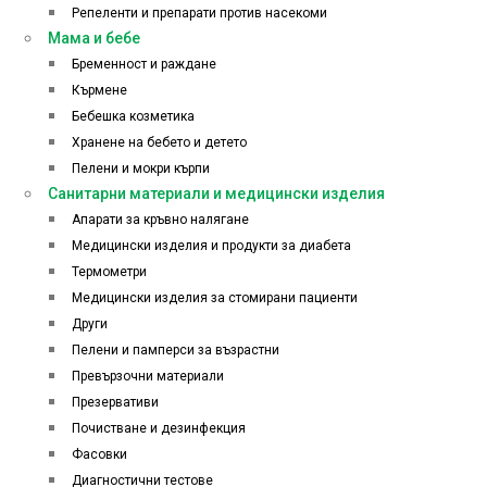
Репеленти и препарати против насекоми
Мама и бебе
Бременност и раждане
Кърмене
Бебешка козметика
Хранене на бебето и детето
Пелени и мокри кърпи
Санитарни материали и медицински изделия
Апарати за кръвно налягане
Медицински изделия и продукти за диабета
Термометри
Медицински изделия за стомирани пациенти
Други
Пелени и памперси за възрастни
Превързочни материали
Презервативи
Почистване и дезинфекция
Фасовки
Диагностични тестове