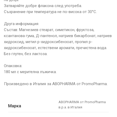
Затваряйте добре флакона след употреба.
Съхранение при температура не по-висока от 30°С.
Друга информация
Състав: Магнезиев стеарат, симетикон, фруктоза,
ксантанова гума, Д-пантенол, натриев бикарбонат, натриев
хидроксид, метил р-хидроксибензоат, пропил р-
хидроксибензоат, естествени аромати, пречистена вода.
Без глутен, без лактоза.
Опаковка:
180 мл с мерителна лъжичка.
Произведено в Италия за ABOPHARMA от PromoPharma.
ABOPHARMA от PromoPharma
Марка
в.р.а. в Италия