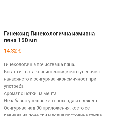
Гинексид Гинекологична измивна
пяна 150 мл
14.32
€
Гинекологична почистваща пяна.
Богата и гъста консистенция,която улеснява
нанасянето и осигурява икономичност при
употреба.
Аромат с нотки на мента.
Незабавно усещане за прохлада и свежест.
Осигурява над 90 приложения, което се
равнява на поне три месеца постоянна грижа