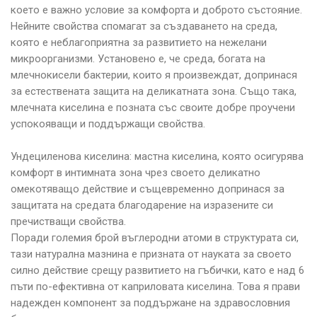
което е важно условие за комфорта и доброто състояние.
Нейните свойства спомагат за създаването на среда,
която е неблагоприятна за развитието на нежелани
микроорганизми. Установено е, че среда, богата на
млечнокисели бактерии, които я произвеждат, допринася
за естествената защита на деликатната зона. Също така,
млечната киселина е позната със своите добре проучени
успокояващи и поддържащи свойства.
Ундециленова киселина: мастна киселина, която осигурява
комфорт в интимната зона чрез своето деликатно
омекотяващо действие и същевременно допринася за
защитата на средата благодарение на изразените си
пречистващи свойства.
Поради големия брой въглеродни атоми в структурата си,
тази натурална мазнина е призната от науката за своето
силно действие срещу развитието на гъбички, като е над 6
пъти по-ефективна от каприловата киселина. Това я прави
надежден компонент за поддържане на здравословния