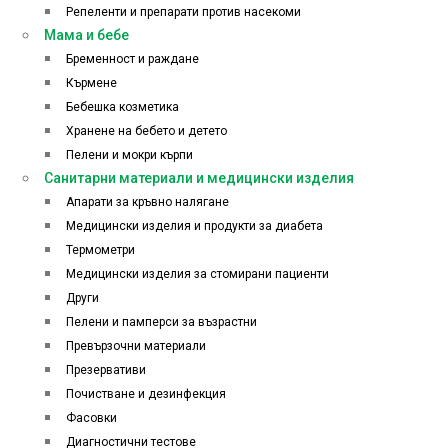
Репеленти и препарати против насекоми
Мама и бебе
Бременност и раждане
Кърмене
Бебешка козметика
Хранене на бебето и детето
Пелени и мокри кърпи
Санитарни материали и медицински изделия
Апарати за кръвно налягане
Медицински изделия и продукти за диабета
Термометри
Медицински изделия за стомирани пациенти
Други
Пелени и памперси за възрастни
Превързочни материали
Презервативи
Почистване и дезинфекция
Фасовки
Диагностични тестове