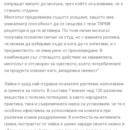
изпращат импулс до мозъка, чрез който осъзнаваме, че е
станало студено.
Ментолът предизвиква същото усещане, защото има
уникалната способност да се свързва с тези TRPM8
рецептори и да ги активира. По този начин мозъкът
получава познатия сигнал за студ, но с важната разлика,
че можем да избираме къде и кога да го изпитаме, и с
предимството, че няма риск от преохлаждане. В
комбинация със стягащото действие на хамамелиса,
ментолът е отговорен за чувството, което потребителите
на продукта описват като „младежка свежест“.
Лайка е сред най-отдавна познатите растения, използвани
в грижата за тялото. В състава ? влизат над 120 различни
вещества с полезен потенциал, а както народната
практика, така и съвременната наука са установили, че тя е
особено ефективна за успокояване на кожата и при
различни кожни раздразнения. В контекста на интимната
грижа, екстрактът от лайка е ценен заради своето нежно и