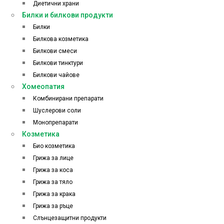
Диетични храни
Билки и билкови продукти
Билки
Билкова козметика
Билкови смеси
Билкови тинктури
Билкови чайове
Хомеопатия
Комбинирани препарати
Шуслерови соли
Монопрепарати
Козметика
Био козметика
Грижа за лице
Грижа за коса
Грижа за тяло
Грижа за крака
Грижа за ръце
Слънцезащитни продукти