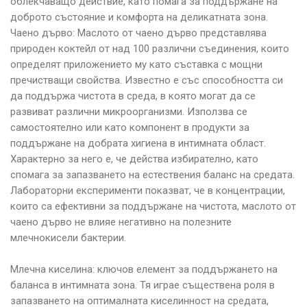
облекчаващо действие, като помага за поддържане на
доброто състояние и комфорта на деликатната зона.
Чаено дърво: Маслото от чаено дърво представлява
природен коктейл от над 100 различни съединения, които
определят приложението му като съставка с мощни
пречистващи свойства. Известно е със способността си
да поддържа чистота в среда, в която могат да се
развиват различни микроорганизми. Използва се
самостоятелно или като компонент в продукти за
поддържане на добрата хигиена в интимната област.
Характерно за него е, че действа избирателно, като
спомага за запазването на естествения баланс на средата.
Лабораторни експерименти показват, че в концентрации,
които са ефективни за поддържане на чистота, маслото от
чаено дърво не влияе негативно на полезните
млечнокисели бактерии.
Млечна киселина: ключов елемент за поддържането на
баланса в интимната зона. Тя играе съществена роля в
запазването на оптималната киселинност на средата,