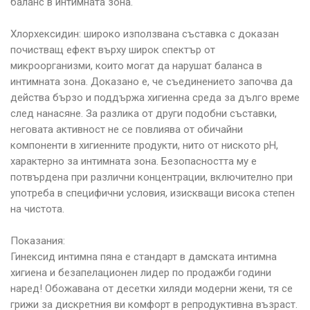
баланс в интимната зона.
Хлорхексидин: широко използвана съставка с доказан
почистващ ефект върху широк спектър от
микроорганизми, които могат да нарушат баланса в
интимната зона. Доказано е, че съединението започва да
действа бързо и поддържа хигиенна среда за дълго време
след нанасяне. За разлика от други подобни съставки,
неговата активност не се повлиява от обичайни
компоненти в хигиенните продукти, нито от ниското pH,
характерно за интимната зона. Безопасността му е
потвърдена при различни концентрации, включително при
употреба в специфични условия, изискващи висока степен
на чистота.
Показания:
Гинексид интимна пяна е стандарт в дамската интимна
хигиена и безапелационен лидер по продажби години
наред! Обожавана от десетки хиляди модерни жени, тя се
грижи за дискретния ви комфорт в репродуктивна възраст.