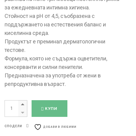
за ежедневната интимна хигиена.
Стойност на pH от 4,5, съобразена с
поддържането на естествения баланс и
киселинна среда.
Продуктът е преминал дерматологични
тестове.
Формула, която не съдържа оцветители,
консерванти и силни пенители.
Предназначена за употреба от жени в
репродуктивна възраст.
Гинексид Гинекологична измивна пяна 150 мл quantity
КУПИ
СПОДЕЛИ
ДОБАВИ В ЛЮБИМИ