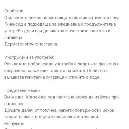
Свойства:
Със своето нежно почистващо действие интимната пяна
Гинексид е подходяща за ежедневна и продължителна
употреба дори при деликатна и чувствителна кожа и
лигавица.
Дерматологично тествана.
Инструкции за употреба:
Разклатете добре преди употреба и задръжте флакона в
изправено положение, докато пръскате. Почистете
външната генитална лигавица и отмийте с вода.
Предпазни мерки:
Внимание: Контейнер под налягане: може да избухне при
нагряване.
Дръжте далеч от топлина, нагрети повърхности, искри,
открит пламък и други запалителни източници.
Не пушете.