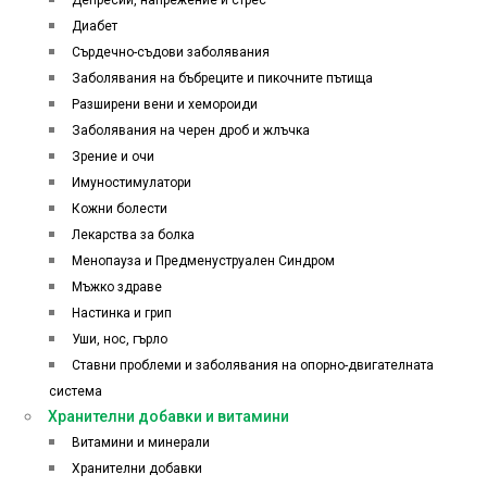
Депресии, напрежение и стрес
Диабет
Сърдечно-съдови заболявания
Заболявания на бъбреците и пикочните пътища
Разширени вени и хемороиди
Заболявания на черен дроб и жлъчка
Зрение и очи
Имуностимулатори
Кожни болести
Лекарства за болка
Менопауза и Предменуструален Синдром
Мъжко здраве
Настинка и грип
Уши, нос, гърло
Ставни проблеми и заболявания на опорно-двигателната
система
Хранителни добавки и витамини
Витамини и минерали
Хранителни добавки