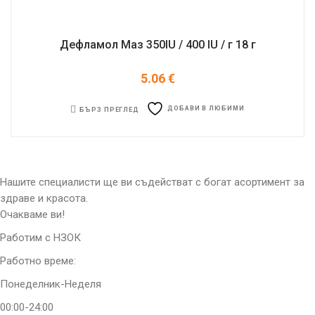
Дефламол Маз 350IU / 400 IU / г 18 г
5.06
€
ДОБАВИ В ЛЮБИМИ
БЪРЗ ПРЕГЛЕД
Нашите специалисти ще ви съдействат с богат асортимент за
здраве и красота.
Очакваме ви!
Работим с НЗОК
Работно време:
Понеделник-Неделя
00:00-24:00