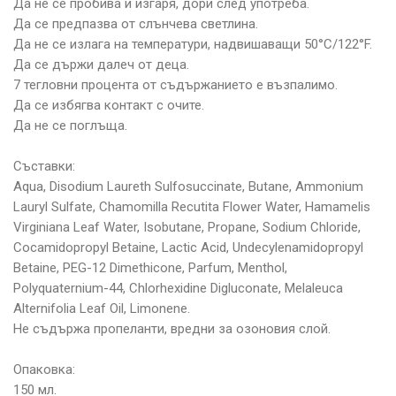
Да не се пробива и изгаря, дори след употреба.
Да се предпазва от слънчева светлина.
Да не се излага на температури, надвишаващи 50°С/122°F.
Да се държи далеч от деца.
7 тегловни процента от съдържанието е възпалимо.
Да се избягва контакт с очите.
Да не се поглъща.
Съставки:
Aqua, Disodium Laureth Sulfosuccinate, Butane, Ammonium
Lauryl Sulfate, Chamomilla Recutita Flower Water, Hamamelis
Virginiana Leaf Water, Isobutane, Propane, Sodium Chloride,
Cocamidopropyl Betaine, Lactic Acid, Undecylenamidopropyl
Betaine, PEG-12 Dimethicone, Parfum, Menthol,
Polyquaternium-44, Chlorhexidine Digluconate, Melaleuca
Alternifolia Leaf Oil, Limonene.
Не съдържа пропеланти, вредни за озоновия слой.
Опаковка:
150 мл.