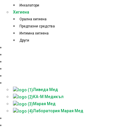
Инхалатори
Хигиена
Орална хигиена
Предпазни средства
Интимна хигиена
Други
Начало
Онлайн аптека
За нас
Контакти
Блог
Партньори
Ливеда Мед
КА-М Медикъл
Марая Мед
Лаборатория Марая Мед
Доставки
БЕЗПЛАТНА КОНСУЛТАЦИЯ