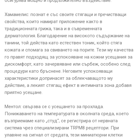
осигурява мощно и продължително въздействие.
Хамамелис: познат е със своите стягащи и пречистващи
свойства, които намират приложение както в
традиционната грижа, така и в съвременната
дерматология. Благодарение на високото съдържание на
танини, той действа като естествен тоник, който стяга
кожата и спомага за свиването на порите. Тези му качества
го правят подходящ за успокояване на кожни усещания за
дискомфорт, като зачервяване или сърбеж, особено след
процедури като бръснене. Неговите успокояващи
характеристики допринасят за облекчаващото му
действие, а лекият стягащ ефект в интимната зона добавя
приятно усещане.
Ментол: свързва се с усещането за прохлада.
Понижаването на температурата в околната среда, което
възприемаме като „студ“, се регистрира от нервната
система чрез специализирани TRPM8 рецептори. При
улавяне на сигнал от средата, тези миниатюрни клетки