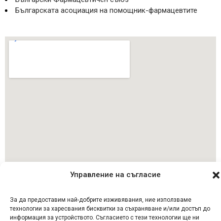
Българската асоциация на помощник-фармацевтите
Управление на съгласие
Последвай ни
За да предоставим най-добрите изживявания, ние използваме
технологии за харесвания бисквитки за съхраняване и/или достъп до
© 2023 Аптека Дина Мед, Всички права запазени
информация за устройството. Съгласието с тези технологии ще ни