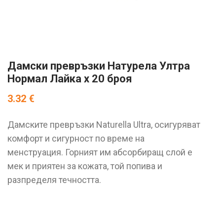
Дамски превръзки Натурела Ултра
Нормал Лайка х 20 броя
3.32
€
Дамските превръзки Naturella Ultra, осигуряват
комфорт и сигурност по време на
менструация. Горният им абсорбиращ слой е
мек и приятен за кожата, той попива и
разпределя течността.