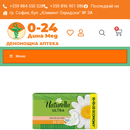
+359 884 550 028
+359 896 901 086
Последвай ни
гр. София, бул. „Климент Охридски“ № 3A
0
Меню