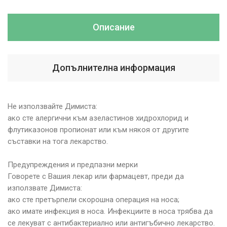
Описание
Допълнителна информация
Не използвайте Димиста:
ако сте алергични към азеластинов хидрохлорид и
флутиказонов пропионат или към някоя от другите
съставки на тога лекарство.
Предупреждения и предпазни мерки
Говорете с Вашия лекар или фармацевт, преди да
използвате Димиста:
ако сте претърпели скорошна операция на носа;
ако имате инфекция в носа. Инфекциите в носа трябва да
се лекуват с антибактериално или антигъбично лекарство.