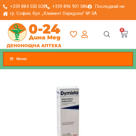
+359 884 550 028
+359 896 901 086
Последвай ни
гр. София, бул. „Климент Охридски“ № 3A
0
Меню