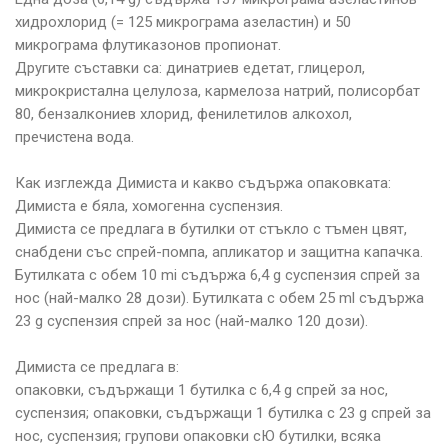
хидрохлорид (= 125 микрограма азеластин) и 50
микрограма флутиказонов пропионат.
Другите съставки са: динатриев едетат, глицерол,
микрокристална целулоза, кармелоза натрий, полисорбат
80, бензалкониев хлорид, фенилетилов алкохол,
пречистена вода.
Как изглежда Димиста и какво съдържа опаковката:
Димиста е бяла, хомогенна суспензия.
Димиста се предлага в бутилки от стъкло с тъмен цвят,
снабдени със спрей-помпа, апликатор и защитна капачка.
Бутилката с обем 10 mi съдържа 6,4 g суспензия спрей за
нос (най-малко 28 дози). Бутилката с обем 25 ml съдържа
23 g суспензия спрей за нос (най-малко 120 дози).
Димиста се предлага в:
опаковки, съдържащи 1 бутилка с 6,4 g спрей за нос,
суспензия; опаковки, съдържащи 1 бутилка с 23 g спрей за
нос, суспензия; групови опаковки сЮ бутилки, всяка