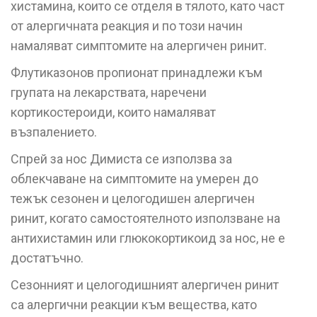
хистамина, които се отделя в тялото, като част
от алергичната реакция и по този начин
намаляват симптомите на алергичен ринит.
Флутиказонов пропионат принадлежи към
групата на лекарствата, наречени
кортикостероиди, които намаляват
възпалението.
Спрей за нос Димиста се използва за
облекчаване на симптомите на умерен до
тежък сезонен и целогодишен алергичен
ринит, когато самостоятелното използване на
антихистамин или глюкокортикоид за нос, не е
достатъчно.
Сезонният и целогодишният алергичен ринит
са алергични реакции към вещества, като