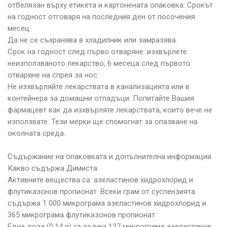
отбелязан върху етикета и картонената опаковка. Срокът
на годност отговаря на последния ден от посочения
месец.
Да не се съхранява в хладилник или замразява.
Срок на годност след първо отваряне: изхвърлете
неизползваното лекарство, 6 месеца след първото
отваряне на спрея за нос.
Не изхвърляйте лекарствата в канализацията или в
контейнера за домашни отпадъци. Попитайте Вашия
фармацевт как да изхвърляте лекарствата, които вече не
използвате. Тези мерки ще спомогнат за опазване на
околната среда.
Съдържание на опаковката и допълнителна информация
Какво съдържа Димиста:
Активните вещества са: азеластинов хидрохлорид и
флутиказонов пропионат. Всеки грам от суспензията
съдържа 1 000 микрограма азеластинов хидрохлорид и
365 микрограма флутиказонов пропионат.
Една доза (0,14 g) съдържа 137 микрограма азеластинов