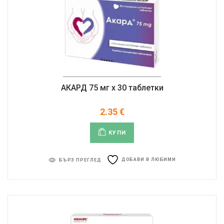
АКАРД 75 мг x 30 таблетки
2.35
€
КУПИ
ДОБАВИ В ЛЮБИМИ
БЪРЗ ПРЕГЛЕД