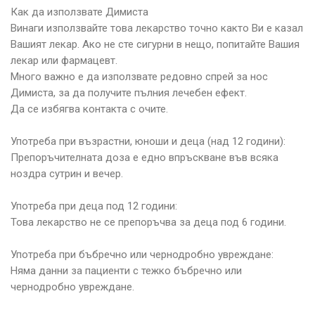
Как да използвате Димиста
Винаги използвайте това лекарство точно както Ви е казал
Вашият лекар. Ако не сте сигурни в нещо, попитайте Вашия
лекар или фармацевт.
Много важно е да използвате редовно спрей за нос
Димиста, за да получите пълния лечебен ефект.
Да се избягва контакта с очите.
Употреба при възрастни, юноши и деца (над 12 години):
Препоръчителната доза е едно впръскване във всяка
ноздра сутрин и вечер.
Употреба при деца под 12 години:
Това лекарство не се препоръчва за деца под 6 години.
Употреба при бъбречно или чернодробно увреждане:
Няма данни за пациенти с тежко бъбречно или
чернодробно увреждане.