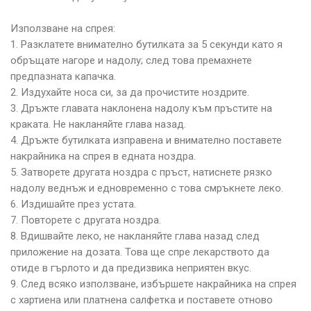
Използване на спрея:
1. Разклатете внимателно бутилката за 5 секунди като я
обръщате нагоре и надолу; след това премахнете
предпазната капачка.
2. Издухайте носа си, за да прочистите ноздрите.
3. Дръжте главата наклонена надолу към пръстите на
краката. Не накланяйте глава назад.
4. Дръжте бутилката изправена и внимателно поставете
накрайника на спрея в едната ноздра.
5. Затворете другата ноздра с пръст, натиснете рязко
надолу веднъж и едновременно с това смръкнете леко.
6. Издишайте през устата.
7. Повторете с другата ноздра.
8. Вдишвайте леко, не накланяйте глава назад след
приложение на дозата. Това ще спре лекарството да
отиде в гърлото и да предизвика неприятен вкус.
9. След всяко използване, избършете накрайника на спрея
с хартиена или платнена салфетка и поставете отново