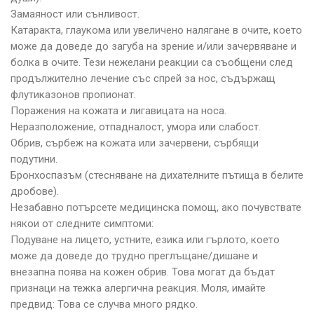
Замаяност или сънливост.
Катаракта, глаукома или увеличено налягане в очите, което
може да доведе до загуба на зрение и/или зачервяване и
болка в очите. Тези нежелани реакции са съобщени след
продължително лечение със спрей за нос, съдържащ
флутиказонов пропионат.
Поражения на кожата и лигавицата на носа.
Неразположение, отпадналост, умора или слабост.
Обрив, сърбеж на кожата или зачервени, сърбящи
подутини.
Бронхоспазъм (стесняване на дихателните пътища в белите
дробове).
Незабавно потърсете медицинска помощ, ако почувствате
някои от следните симптоми:
Подуване на лицето, устните, езика или гърлото, което
може да доведе до трудно преглъщане/дишане и
внезапна поява на кожен обрив. Това могат да бъдат
признаци на тежка алергична реакция. Моля, имайте
предвид: Това се случва много рядко.