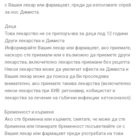
с Вашия лекар или фармацевт, преди да използвате спрей
за нос Димиста.
Деца
Това лекарство не се препоръчва за деца под 12 години.
Други лекарства и Димиста
Информирайте Вашия лекар или фармацевт, ако приемате,
наскоро сте приемали или е възможно да приемете други
лекарства, включително лекарства приемани без рецепта.
Някои лекарства може да увеличат ефекта на Димиста и
Вашия лекар може да поиска да Ви проследява
внимателно, ако приемате такива лекарства (включително
някои лекарства при ХИВ: ритонавир, кобицистат и
лекарства за лечение на гъбични инфекции: кетоконазол).
Бременност и кърмене
Ако сте бременна или кърмите, смятате, че може да сте
бременна или планирате бременност посъветвайте се с
Вашия лекар или фармацевт преди употребата на това