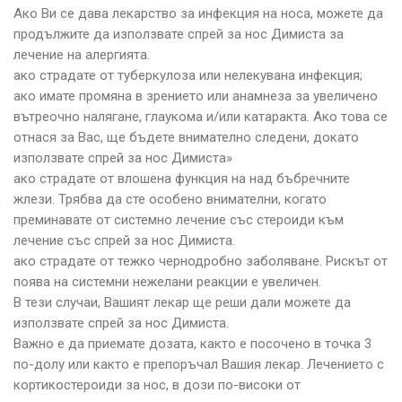
Ако Ви се дава лекарство за инфекция на носа, можете да
продължите да използвате спрей за нос Димиста за
лечение на алергията.
ако страдате от туберкулоза или нелекувана инфекция;
ако имате промяна в зрението или анамнеза за увеличено
вътреочно налягане, глаукома и/или катаракта. Ако това се
отнася за Вас, ще бъдете внимателно следени, докато
използвате спрей за нос Димиста»
ако страдате от влошена функция на над бъбречните
жлези. Трябва да сте особено внимателни, когато
преминавате от системно лечение със стероиди към
лечение със спрей за нос Димиста.
ако страдате от тежко чернодробно заболяване. Рискът от
поява на системни нежелани реакции е увеличен.
В тези случаи, Вашият лекар ще реши дали можете да
използвате спрей за нос Димиста.
Важно е да приемате дозата, както е посочено в точка 3
по-долу или както е препоръчал Вашия лекар. Лечението с
кортикостероиди за нос, в дози по-високи от