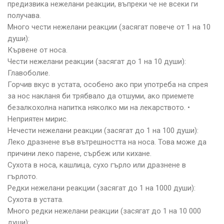
предизвика нежелани реакции, въпреки че не всеки ги
получава.
Много чести нежелани реакции (засягат повече от 1 на 10
души):
Кървене от носа.
Чести нежелани реакции (засягат до 1 на 10 души):
Главоболие.
Горчив вкус в устата, особено ако при употреба на спрея
за нос накланя би трябвало да отшуми, ако приемете
безалкохолна напитка няколко ми на лекарството. •
Неприятен мирис.
Нечести нежелани реакции (засягат до 1 на 100 души):
Леко дразнене във вътрешността на носа. Това може да
причини леко парене, сърбеж или кихане.
Сухота в носа, кашлица, сухо гърло или дразнене в
гърлото.
Редки нежелани реакции (засягат до 1 на 1000 души):
Сухота в устата.
Много редки нежелани реакции (засягат до 1 на 10 000
души):