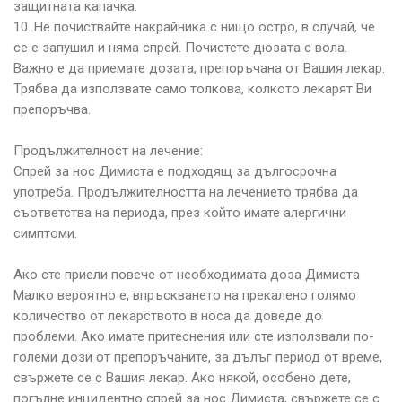
защитната капачка.
10. Не почиствайте накрайника с нищо остро, в случай, че
се е запушил и няма спрей. Почистете дюзата с вола.
Важно е да приемате дозата, препоръчана от Вашия лекар.
Трябва да използвате само толкова, колкото лекарят Ви
препоръчва.
Продължителност на лечение:
Спрей за нос Димиста е подходящ за дългосрочна
употреба. Продължителността на лечението трябва да
съответства на периода, през който имате алергични
симптоми.
Ако сте приели повече от необходимата доза Димиста
Малко вероятно е, впръскването на прекалено голямо
количество от лекарството в носа да доведе до
проблеми. Ако имате притеснения или сте използвали по-
големи дози от препоръчаните, за дълъг период от време,
свържете се с Вашия лекар. Ако някой, особено дете,
погълне инцидентно спрей за нос Димиста, свържете се с