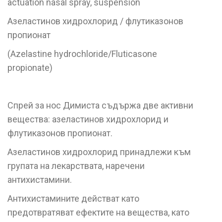
actuation nasal spray, suspension
Азеластинов хидрохлорид / флутиказонов
пропионат
(Azelastine hydrochloride/Fluticasone
propionate)
Спрей за нос Димиста съдържа две активни
вещества: азеластинов хидрохлорид и
флутиказонов пропионат.
Азеластинов хидрохлорид принадлежи към
групата на лекарствата, наречени
антихистамини.
Антихистамините действат като
предотвратяват ефектите на вещества, като