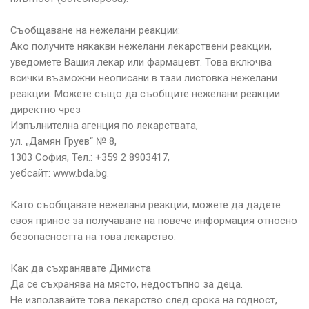
Съобщаване на нежелани реакции:
Ако получите някакви нежелани лекарствени реакции,
уведомете Вашия лекар или фармацевт. Това включва
всички възможни неописани в тази листовка нежелани
реакции. Можете също да съобщите нежелани реакции
директно чрез
Изпълнителна агенция по лекарствата,
ул. „Дамян Груев“ № 8,
1303 София, Тел.: +359 2 8903417,
уебсайт: www.bda.bg.
Като съобщавате нежелани реакции, можете да дадете
своя принос за получаване на повече информация относно
безопасността на това лекарство.
Как да съхранявате Димиста
Да се съхранява на място, недостъпно за деца.
Не използвайте това лекарство след срока на годност,