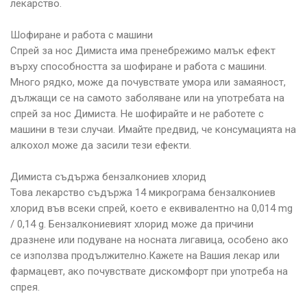
лекарство.
Шофиране и работа с машини
Спрей за нос Димиста има пренебрежимо малък ефект
върху способността за шофиране и работа с машини.
Много рядко, може да почувствате умора или замаяност,
дължащи се на самото заболяване или на употребата на
спрей за нос Димиста. Не шофирайте и не работете с
машини в тези случаи. Имайте предвид, че консумацията на
алкохол може да засили тези ефекти.
Димиста съдържа бензалкониев хлорид
Това лекарство съдържа 14 микрограма бензалкониев
хлорид във всеки спрей, което е еквивалентно на 0,014 mg
/ 0,14 g. Бензалкониевият хлорид може да причини
дразнене или подуване на носната лигавица, особено ако
се използва продължително.Кажете на Вашия лекар или
фармацевт, ако почувствате дискомфорт при употреба на
спрея.