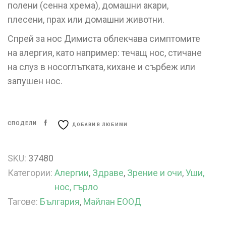
полени (сенна хрема), домашни акари,
плесени, прах или домашни животни.
Спрей за нос Димиста облекчава симптомите
на алергия, като например: течащ нос, стичане
на слуз в носоглътката, кихане и сърбеж или
запушен нос.
СПОДЕЛИ
ДОБАВИ В ЛЮБИМИ
SKU:
37480
Категории:
Алергии
,
Здраве
,
Зрение и очи
,
Уши,
нос, гърло
Тагове:
България
,
Майлан ЕООД