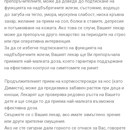
препоръчителните, може да доведе до подтискане на
функцията на надбъбречните жлези, състояние, водещо
до загуба на тегло, умора, мускулна слабост, ниска кръвна
захар, желание за прием на сол, болки в ставите, депресия
и потъмняване на кожата. Ако това се случи, Вашият лекар
може да препоръча друго лекарство за периодите на стрес
или при оперативна интервенция.
За да се избегне подтискането на функцията на
надбъбречните жлези, Вашият лекар ще Ви препоръчала
приемате най-малката доза, която гарантира поддържане
на ефективен контрол на симптомите на ринит.
Продължителният прием на кортикостероиди за нос (като
Димиста), може да предизвика забавен растеж при деца и
юноши, Лекарят ще проверява редовно ръста на Вашето
дете и ще следи то да приема най-малката възможна
ефективна доза.
Свържете се с Вашия лекар, ако имате замъглено зрение
или други зрителни смущения.
Ако не сте сигурни дали горното се отнася за Вас, говорете