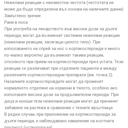
Нежелани реакции с неизвестна честота (честотата не
може да бъде определена въз основа на наличните данни)
Замъглено зрение
Рани в носа
При употреба на лекарството във високи дози за дълги
периоди, могат да възникнат системни нежелани реакции
(нежелани реакции, засягащи цялото тяло). При
използването на спрей за нос с кортикостероиди е много
по-малко вероятно да възникнат такива реакции,
отколкото при прием на кортикостероиди през устата. Тези
реакции се различават при отделните пациенти и между
различните кортикостероидни препарати (вж. точка 2).
Назалните кортикостеровдите могат да променят
нормалното отделяне на хормони в тялото, особено ако
използвате високи дози за продължителни периоди. При
деца и юноши тези нежелани реакции могат да причинят
забавяне на растежа в сравнение с техните връстници.
В редки случаи, при приложение на кортикостероиди за
дълги периоди, е наблюдавано намаление на костната
плътност (остеопороза).