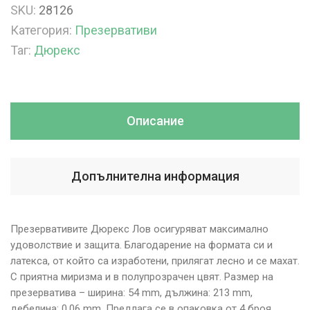
SKU:
28126
Категория:
Презервативи
Таг:
Дюрекс
Описание
Допълнителна информация
Презервативите Дюрекс Лов осигуряват максимално
удоволствие и защита. Благодарение на формата си и
латекса, от който са изработени, прилягат лесно и се махат.
С приятна миризма и в полупрозрачен цвят. Размер на
презерватива – ширина: 54 mm, дължина: 213 mm,
дебелина: 0,06 mm. Предлага се в опаковка от 4 броя.