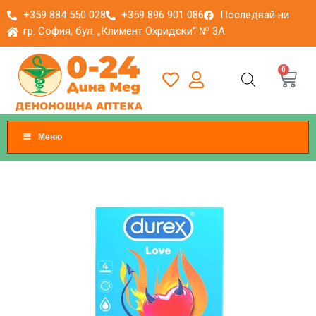
+359 884 550 028
+359 896 901 086
Последвай ни
гр. София, бул. „Климент Охридски“ № 3A
0
Меню