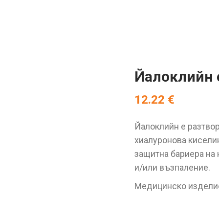
Йалоклийн с
12.22
€
Йалоклийн е разтвор
хиалуронова киселин
защитна бариера на 
и/или възпаление.
Медицинско издели