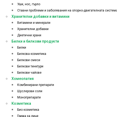
Уши, нос, гърло
Ставни проблеми и заболявания на опорно-двигателната систем
Хранителни добавки и витамини
Витамини и минерали
Хранителни добавки
Диетични храни
Билки и билкови продукти
Билки
Билкова козметика
Билкови смеси
Билкови тинктури
Билкови чайове
Хомеопатия
Комбинирани препарати
Шуслерови соли
Монопрепарати
Козметика
Био козметика
Грижа за лице