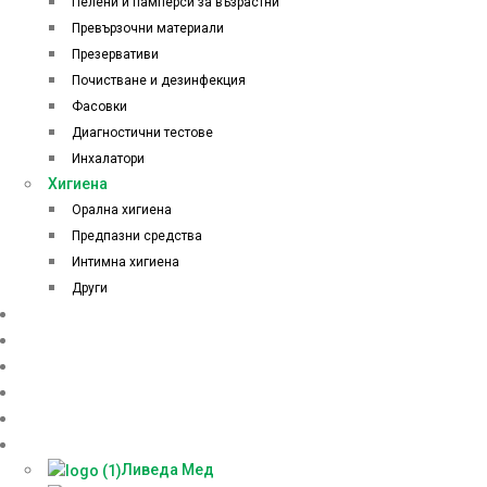
Пелени и памперси за възрастни
Превързочни материали
Презервативи
Почистване и дезинфекция
Фасовки
Диагностични тестове
Инхалатори
Хигиена
Орална хигиена
Предпазни средства
Интимна хигиена
Други
Начало
Онлайн аптека
За нас
Контакти
Блог
Партньори
Ливеда Мед