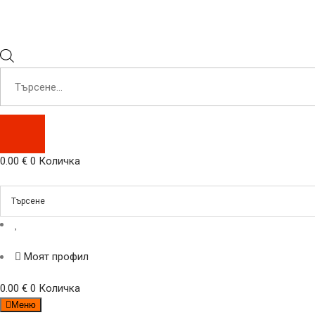
Products
search
0.00
€
0
Количка
Моят профил
0.00
€
0
Количка
Меню