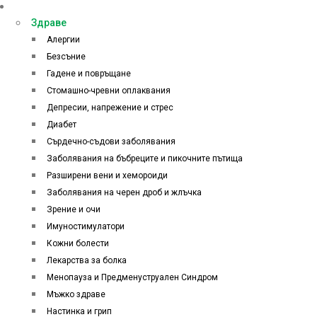
Категории
Здраве
Алергии
Безсъние
Гадене и повръщане
Стомашно-чревни оплаквания
Депресии, напрежение и стрес
Диабет
Сърдечно-съдови заболявания
Заболявания на бъбреците и пикочните пътища
Разширени вени и хемороиди
Заболявания на черен дроб и жлъчка
Зрение и очи
Имуностимулатори
Кожни болести
Лекарства за болка
Менопауза и Предменуструален Синдром
Мъжко здраве
Настинка и грип