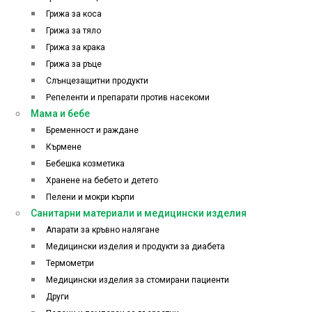
Грижа за коса
Грижа за тяло
Грижа за крака
Грижа за ръце
Слънцезащитни продукти
Репеленти и препарати против насекоми
Мама и бебе
Бременност и раждане
Кърмене
Бебешка козметика
Хранене на бебето и детето
Пелени и мокри кърпи
Санитарни материали и медицински изделия
Апарати за кръвно налягане
Медицински изделия и продукти за диабета
Термометри
Медицински изделия за стомирани пациенти
Други