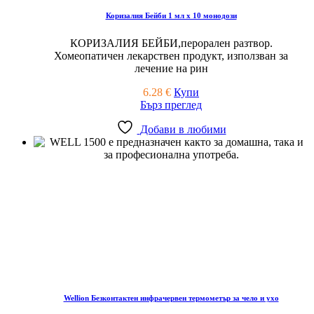
Коризалия Бейби 1 мл х 10 монодози
КОРИЗАЛИЯ БЕЙБИ,перорален разтвор.
Хомеопатичен лекарствен продукт, използван за
лечение на рин
6.28
€
Купи
Бърз преглед
Добави в любими
Wellion Безконтактен инфрачервен термометър за чело и ухо