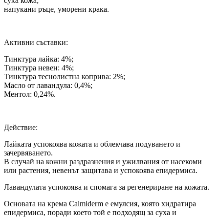
суха кожа;
напукани ръце, уморени крака.
Активни съставки:
Тинктура лайка: 4%;
Тинктура невен: 4%;
Тинктура теснолистна коприва: 2%;
Масло от лавандула: 0,4%;
Ментол: 0,24%.
Действие:
Лайката успокоява кожата и облекчава подуването и
зачервяването.
В случай на кожни раздразнения и ужилвания от насекоми
или растения, невенът защитава и успокоява епидермиса.
Лавандулата успокоява и спомага за регенериране на кожата.
Основата на крема Calmiderm е емулсия, която хидратира
епидермиса, поради което той е подходящ за суха и