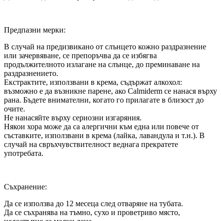
Предпазни мерки:
В случай на предизвикано от слънцето кожно раздразнение
или зачервяване, се препоръчва да се избягва
продължителното излагане на слънце, до преминаване на
раздразнението.
Екстрактите, използвани в крема, съдържат алкохол:
възможно е да възникне парене, ако Calmiderm се нанася върху
рана. Бъдете внимателни, когато го прилагате в близост до
очите.
Не нанасяйте върху сериозни изгаряния.
Някои хора може да са алергични към една или повече от
съставките, използвани в крема (лайка, лавандула и т.н.). В
случай на свръхчувствителност веднага прекратете
употребата.
Съхранение:
Да се използва до 12 месеца след отваряне на тубата.
Да се съхранява на тъмно, сухо и проветриво място,