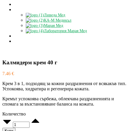
Блог
Партньори
Ливеда Мед
КА-М Медикъл
Марая Мед
Лаборатория Марая Мед
Доставки
БЕЗПЛАТНА КОНСУЛТАЦИЯ
Калмидерм крем 40 г
7.46
€
Крем 3 в 1, подходящ за кожни раздразнения от всякакъв тип.
Успокоява, хидратира и регенерира кожата.
Кремът успокоява сърбежа, облекчава раздразненията и
спомага за възстановяване баланса на кожата.
Количество
Калмидерм
крем
40
Купи