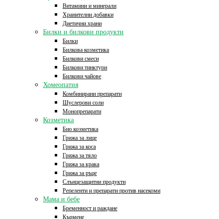
Витамини и минерали
Хранителни добавки
Диетични храни
Билки и билкови продукти
Билки
Билкова козметика
Билкови смеси
Билкови тинктури
Билкови чайове
Хомеопатия
Комбинирани препарати
Шуслерови соли
Монопрепарати
Козметика
Био козметика
Грижа за лице
Грижа за коса
Грижа за тяло
Грижа за крака
Грижа за ръце
Слънцезащитни продукти
Репеленти и препарати против насекоми
Мама и бебе
Бременност и раждане
Кърмене