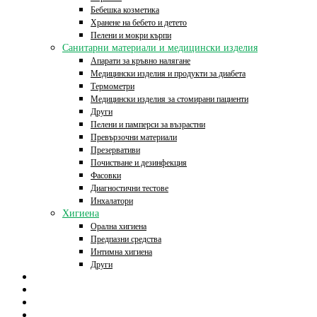
Бебешка козметика
Хранене на бебето и детето
Пелени и мокри кърпи
Санитарни материали и медицински изделия
Апарати за кръвно налягане
Медицински изделия и продукти за диабета
Термометри
Медицински изделия за стомирани пациенти
Други
Пелени и памперси за възрастни
Превързочни материали
Презервативи
Почистване и дезинфекция
Фасовки
Диагностични тестове
Инхалатори
Хигиена
Орална хигиена
Предпазни средства
Интимна хигиена
Други
Начало
Онлайн аптека
За нас
Контакти