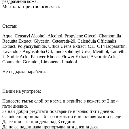
раздразнена кожа.
Ментолът приятно освежава.
Състав:
Aqua, Cetearyl Alcohol, Alcohol, Propylene Glycol, Chamomilla
Recutita Extract, Glycerin, Ceteareth-20, Calendula Officinalis
Extract, Polyacrylamide, Urtica Urens Extract, C13-C14 Isoparaffin,
Lavandula Angustifolia Oil, Imidazolidinyl Urea, Menthol, Laureth-
7, Sorbic Acid, Papaver Rhoeas Flower Extract, Ascorbic Acid,
Coumarin, Geraniol, Limonene, Linalool.
Не съдържа парабени.
Начин на употреба:
Нанесете тънък слой от крема и втрийте в кожата от 2 до 4
пъти дневно.
За най-добри резултати повтаряйте няколко пъти дневно.
Calmiderm прониква бързо в кожата и не оставя мазни следи.
Да се прилага при деца над 3 години.
Да не се надвишава препоръчваната дневна доза.