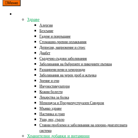
Меню
Категории
Здраве
Алергии
Безсъние
Гадене и повръщане
Стомашно-чревни оплаквания
Депресии, напрежение и стрес
Диабет
Сърдечно-съдови заболявания
Заболявания на бъбреците и пикочните пътища
Разширени вени и хемороиди
Заболявания на черен дроб и жлъчка
Зрение и очи
Имуностимулатори
Кожни болести
Лекарства за болка
Менопауза и Предменуструален Синдром
Мъжко здраве
Настинка и грип
Уши, нос, гърло
Ставни проблеми и заболявания на опорно-двигателната
система
Хранителни добавки и витамини