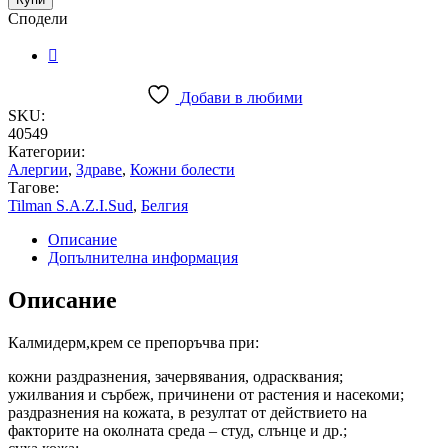
г
Сподели
quantity
Добави в любими
SKU:
40549
Категории:
Алергии
,
Здраве
,
Кожни болести
Тагове:
Tilman S.A.Z.I.Sud
,
Белгия
Описание
Допълнителна информация
Описание
Калмидерм,крем се препоръчва при:
кожни раздразнения, зачервявания, одрасквания;
ужилвания и сърбеж, причинени от растения и насекоми;
раздразнения на кожата, в резултат от действието на
факторите на околната среда – студ, слънце и др.;