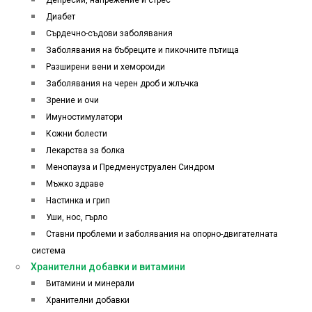
Депресии, напрежение и стрес
Диабет
Сърдечно-съдови заболявания
Заболявания на бъбреците и пикочните пътища
Разширени вени и хемороиди
Заболявания на черен дроб и жлъчка
Зрение и очи
Имуностимулатори
Кожни болести
Лекарства за болка
Менопауза и Предменуструален Синдром
Мъжко здраве
Настинка и грип
Уши, нос, гърло
Ставни проблеми и заболявания на опорно-двигателната
система
Хранителни добавки и витамини
Витамини и минерали
Хранителни добавки