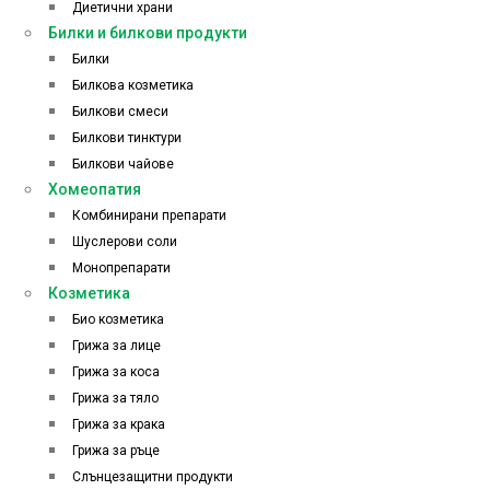
Диетични храни
Билки и билкови продукти
Билки
Билкова козметика
Билкови смеси
Билкови тинктури
Билкови чайове
Хомеопатия
Комбинирани препарати
Шуслерови соли
Монопрепарати
Козметика
Био козметика
Грижа за лице
Грижа за коса
Грижа за тяло
Грижа за крака
Грижа за ръце
Слънцезащитни продукти