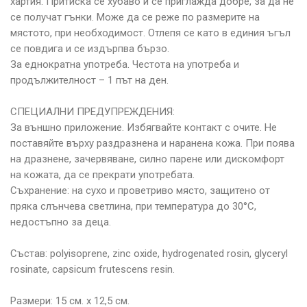
хартия. Притиска се хубаво и се приглажда добре, за да не
се получат гънки. Може да се реже по размерите на
мястото, при необходимост. Отлепя се като в единия ъгъл
се повдига и се издърпва бързо.
За еднократна употреба. Честота на употреба и
продължителност – 1 път на ден.
СПЕЦИАЛНИ ПРЕДУПРЕЖДЕНИЯ:
За външно приложение. Избягвайте контакт с очите. Не
поставяйте върху раздразнена и наранена кожа. При поява
на дразнене, зачервяване, силно парене или дискомфорт
на кожата, да се прекрати употребата.
Съхранение: на сухо и проветриво място, защитено от
пряка слънчева светлина, при температура до 30°С,
недостъпно за деца.
Състав: polyisoprene, zinc oxide, hydrogenated rosin, glyceryl
rosinate, capsicum frutescens resin.
Размери: 15 см. х 12,5 см.