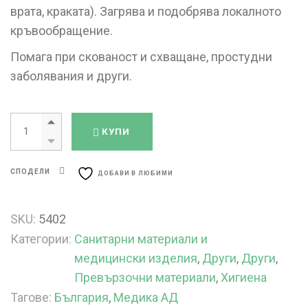
врата, краката). Загрява и подобрява локалното
кръвообращение.
Помага при скованост и схващане, простудни
заболявания и други.
Капсипласт Класик 15 см / 12.5 см x 1 брой quantity
КУПИ
СПОДЕЛИ
ДОБАВИ В ЛЮБИМИ
SKU:
5402
Категории:
Санитарни материали и
медицински изделия
,
Други
,
Други
,
Превързочни материали
,
Хигиена
Тагове:
България
,
Медика АД