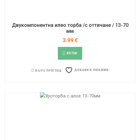
Двукомпонентна илео торба /с оттичане / 13-70
мм
3.99
€
КУПИ
ДОБАВИ В ЛЮБИМИ
БЪРЗ ПРЕГЛЕД