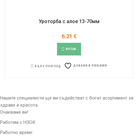
Уроторба с алое 13-70мм
6.21
€
КУПИ
ДОБАВИ В ЛЮБИМИ
БЪРЗ ПРЕГЛЕД
Нашите специалисти ще ви съдействат с богат асортимент за
здраве и красота.
Очакваме ви!
Работим с НЗОК
Работно време: