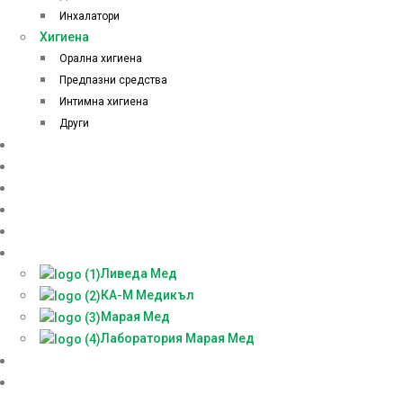
Инхалатори
Хигиена
Орална хигиена
Предпазни средства
Интимна хигиена
Други
Начало
Онлайн аптека
За нас
Контакти
Блог
Партньори
Ливеда Мед
КА-М Медикъл
Марая Мед
Лаборатория Марая Мед
Доставки
БЕЗПЛАТНА КОНСУЛТАЦИЯ