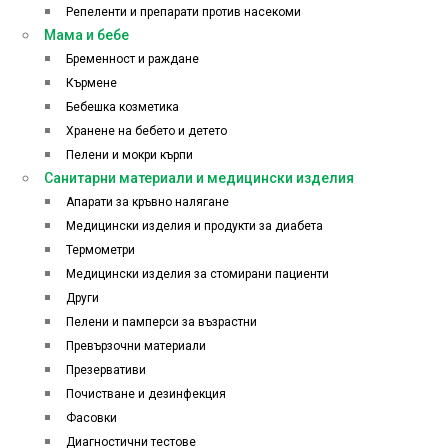
Репеленти и препарати против насекоми
Мама и бебе
Бременност и раждане
Кърмене
Бебешка козметика
Хранене на бебето и детето
Пелени и мокри кърпи
Санитарни материали и медицински изделия
Апарати за кръвно налягане
Медицински изделия и продукти за диабета
Термометри
Медицински изделия за стомирани пациенти
Други
Пелени и памперси за възрастни
Превързочни материали
Презервативи
Почистване и дезинфекция
Фасовки
Диагностични тестове