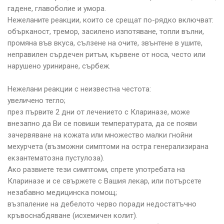
гадене, главоболие и умора.
Нежеланите реакции, които се срещат по-рядко включват:
обърканост, тремор, засилено изпотяване, топли вълни,
промяна във вкуса, сълзене на очите, звънтене в ушите,
неправилен сърдечен ритъм, кървене от носа, често или
нарушено уриниране, сърбеж.
Нежелани реакции с неизвестна честота:
увеличено тегло;
през първите 2 дни от лечението с Клариназе, може
внезапно да Ви се повиши температурата, да се появи
зачервяване на кожата или множество малки гнойни
мехурчета (възможни симптоми на остра генерализирана
екзантематозна пустулоза).
Ако развиете тези симптоми, спрете употребата на
Клариназе и се свържете с Вашия лекар, или потърсете
незабавно медицинска помощ;
възпаление на дебелото черво поради недостатъчно
кръвоснабдяване (исхемичен колит).