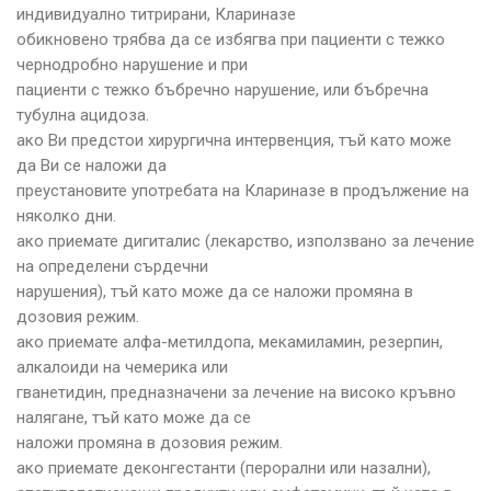
индивидуално титрирани, Клариназе
обикновено трябва да се избягва при пациенти с тежко
чернодробно нарушение и при
пациенти с тежко бъбречно нарушение, или бъбречна
тубулна ацидоза.
ако Ви предстои хирургична интервенция, тъй като може
да Ви се наложи да
преустановите употребата на Клариназе в продължение на
няколко дни.
ако приемате дигиталис (лекарство, използвано за лечение
на определени сърдечни
нарушения), тъй като може да се наложи промяна в
дозовия режим.
ако приемате алфа-метилдопа, мекамиламин, резерпин,
алкалоиди на чемерика или
гванетидин, предназначени за лечение на високо кръвно
налягане, тъй като може да се
наложи промяна в дозовия режим.
ако приемате деконгестанти (перорални или назални),