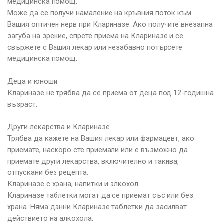
медицинска помощ.
Може да се получи намаление на кръвния поток към
Вашия оптичен нерв при Клариназе. Ако получите внезапна
загуба на зрение, спрете приема на Клариназе и се
свържете с Вашия лекар или незабавно потърсете
медицинска помощ.
Деца и юноши
Клариназе не трябва да се приема от деца под 12-годишна
възраст.
Други лекарства и Клариназе
Трябва да кажете на Вашия лекар или фармацевт, ако
приемате, наскоро сте приемали или е възможно да
приемате други лекарства, включително и такива,
отпускани без рецепта.
Клариназе с храна, напитки и алкохол
Клариназе таблетки могат да се приемат със или без
храна. Няма данни Клариназе таблетки да засилват
действието на алкохола.