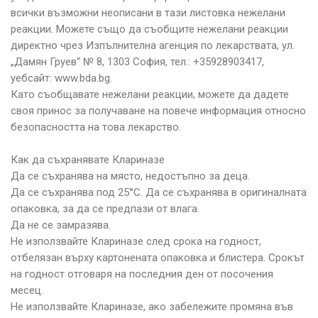
всички възможни неописани в тази листовка нежелани
реакции. Можете също да съобщите нежелани реакции
директно чрез Изпълнителна агенция по лекарствата, ул.
„Дамян Груев“ № 8, 1303 София, тел.: +35928903417,
уебсайт: www.bda.bg.
Като съобщавате нежелани реакции, можете да дадете
своя принос за получаване на повече информация относно
безопасността на това лекарство.
Как да съхранявате Клариназе
Да се съхранява на място, недостъпно за деца.
Да се съхранява под 25°С. Да се съхранява в оригиналната
опаковка, за да се предпази от влага.
Да не се замразява.
Не използвайте Клариназе след срока на годност,
отбелязан върху картонената опаковка и блистера. Срокът
на годност отговаря на последния ден от посочения
месец.
Не използвайте Клариназе, ако забележите промяна във