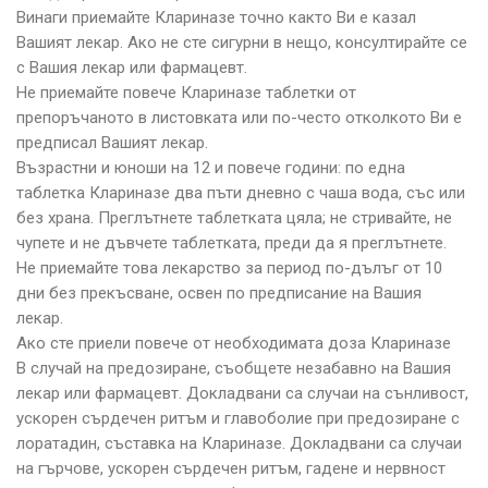
Винаги приемайте Клариназе точно както Ви е казал
Вашият лекар. Ако не сте сигурни в нещо, консултирайте се
с Вашия лекар или фармацевт.
Не приемайте повече Клариназе таблетки от
препоръчаното в листовката или по-често отколкото Ви е
предписал Вашият лекар.
Възрастни и юноши на 12 и повече години: по една
таблетка Клариназе два пъти дневно с чаша вода, със или
без храна. Преглътнете таблетката цяла; не стривайте, не
чупете и не дъвчете таблетката, преди да я преглътнете.
Не приемайте това лекарство за период по-дълъг от 10
дни без прекъсване, освен по предписание на Вашия
лекар.
Ако сте приели повече от необходимата доза Клариназе
В случай на предозиране, съобщете незабавно на Вашия
лекар или фармацевт. Докладвани са случаи на сънливост,
ускорен сърдечен ритъм и главоболие при предозиране с
лоратадин, съставка на Клариназе. Докладвани са случаи
на гърчове, ускорен сърдечен ритъм, гадене и нервност