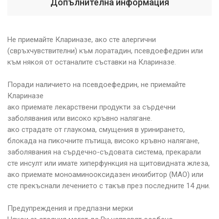
Допълнителна информация
Не приемайте Клариназе, ако сте алергични
(свръхчувствителни) към лоратадин, псевдоефедрин или
към някоя от останалите съставки на Клариназе.
Поради наличието на псевдоефедрин, не приемайте
Клариназе
ако приемате лекарствени продукти за сърдечни
заболявания или високо кръвно налягане.
ако страдате от глаукома, смущения в уринирането,
блокада на пикочните пътища, високо кръвно налягане,
заболявания на сърдечно-съдовата система, прекарали
сте инсулт или имате хиперфункция на щитовидната жлеза,
ако приемате моноаминооксидазен инхибитор (ΜΑΟ) или
сте прекъснали лечението с такъв през последните 14 дни.
Предупреждения и предпазни мерки