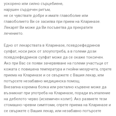
ускорено или силно сърцебиене,
нарушен сърдечен ритъм,
не се чувствате добре и имате главоболие или
главоболието Ви се засилва при прием на Клариназе.
Лекарят Ви може да Ви посъветва да прекратите
лечението.
Едно от лекарствата в Клариназе, псевдоефедринов
сулфат, носи риск от злоупотреба, а в големи дози
псевдоефедринов сулфат може да се окаже токсичен.
Ако при Вас се появи зачервяване на големи участъци от
кожата с повишена температура и гнойни мехурчета, спрете
приема на Клариназе и се свържете с Вашия лекар, или
потърсете незабавно медицинска помощ.
Внезапна коремна болка или ректално кървене може да
възникнат при употреба на Клариназе, поради възпаление
на дебелото черво (исхемичен колит). Ако развиете тези
стомашно-чревни симптоми, спрете приема на Клариназе и
се свържете с Вашия лекар, или незабавно потърсете