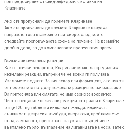
при предозиране с псевдоефедрин, съставка на
Клариназе.
Ако сте пропуснали да приемете Клариназе
Ако сте пропуснали да вземете Клариназе навреме,
направете това възможно най-скоро, след което
следвайте препоръчаната схема на лечение. Не вземайте
двойна доза, за да компенсирате пропуснатия прием.
Възможни нежелани реакции
Както всички лекарства, Клариназе може да предизвика
нежелани реакции, въпреки че не всеки ги получава.
Уведомете веднага Вашия лекар или фармацевт, ако някоя
от посочените по-долу нежелани реакции не изчезва, ако
Ви притеснява или смятате, че има сериозен характер.
Често срещаните нежелани реакции, свързани с Клариназе
5 mg/120 mg таблетки включват: жажда, нервност,
сънливост, депресия, възбуда, анорексия, проблеми със
съня, замаяност, пресъхване на устата, сърцебиене,
възпалено гърло, възпаление на лигавицата на носа, запек,