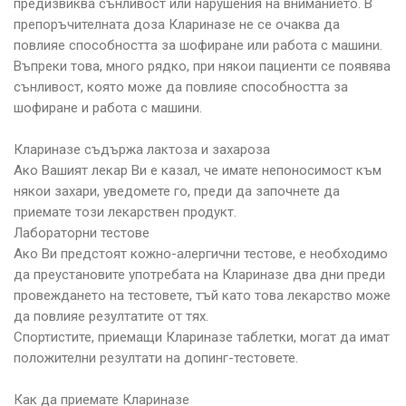
предизвиква сънливост или нарушения на вниманието. В
препоръчителната доза Клариназе не се очаква да
повлияе способността за шофиране или работа с машини.
Въпреки това, много рядко, при някои пациенти се появява
сънливост, която може да повлияе способността за
шофиране и работа с машини.
Клариназе съдържа лактоза и захароза
Ако Вашият лекар Ви е казал, че имате непоносимост към
някои захари, уведомете го, преди да започнете да
приемате този лекарствен продукт.
Лабораторни тестове
Ако Ви предстоят кожно-алергични тестове, е необходимо
да преустановите употребата на Клариназе два дни преди
провеждането на тестовете, тъй като това лекарство може
да повлияе резултатите от тях.
Спортистите, приемащи Клариназе таблетки, могат да имат
положителни резултати на допинг-тестовете.
Как да приемате Клариназе