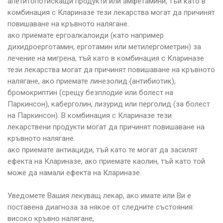
апетитопотискащи продукти или амфетамини, тъй като в
комбинация с Клариназе тези лекарства могат да причинят
повишаване на кръвното налягане.
ако приемате ергоалкалоиди (като например
дихидроерготамин, ерготамин или метилергометрин) за
лечение на мигрена, тъй като в комбинация с Клариназе
тези лекарства могат да причинят повишаване на кръвното
налягане, ако приемате линезолид (антибиотик),
бромокриптин (срещу безплодие или болест на
Паркинсон), каберголин, лизурид или перголид (за болест
на Паркинсон). В комбинация с Клариназе тези
лекарствени продукти могат да причинят повишаване на
кръвното налягане.
ако приемате антиациди, тъй като те могат да засилят
ефекта на Клариназе, ако приемате каолин, тъй като той
може да намали ефекта на Клариназе.
Уведомете Вашия лекуващ лекар, ако имате или Ви е
поставена диагноза за някое от следните състояния:
високо кръвно налягане,