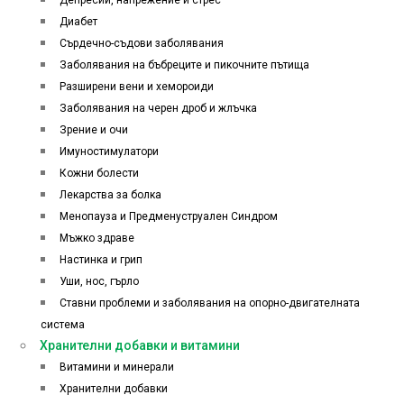
Депресии, напрежение и стрес
Диабет
Сърдечно-съдови заболявания
Заболявания на бъбреците и пикочните пътища
Разширени вени и хемороиди
Заболявания на черен дроб и жлъчка
Зрение и очи
Имуностимулатори
Кожни болести
Лекарства за болка
Менопауза и Предменуструален Синдром
Мъжко здраве
Настинка и грип
Уши, нос, гърло
Ставни проблеми и заболявания на опорно-двигателната
система
Хранителни добавки и витамини
Витамини и минерали
Хранителни добавки