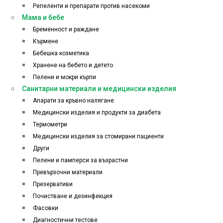
Репеленти и препарати против насекоми
Мама и бебе
Бременност и раждане
Кърмене
Бебешка козметика
Хранене на бебето и детето
Пелени и мокри кърпи
Санитарни материали и медицински изделия
Апарати за кръвно налягане
Медицински изделия и продукти за диабета
Термометри
Медицински изделия за стомирани пациенти
Други
Пелени и памперси за възрастни
Превързочни материали
Презервативи
Почистване и дезинфекция
Фасовки
Диагностични тестове