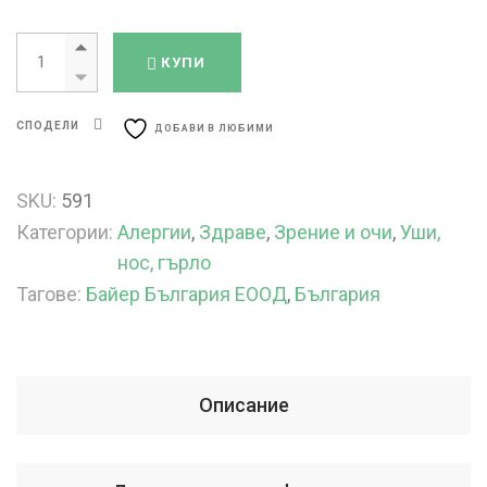
Клариназе 5 мг/120 мг x 10 таблетки quantity
КУПИ
СПОДЕЛИ
ДОБАВИ В ЛЮБИМИ
SKU:
591
Категории:
Алергии
,
Здраве
,
Зрение и очи
,
Уши,
нос, гърло
Тагове:
Байер България ЕООД
,
България
Описание