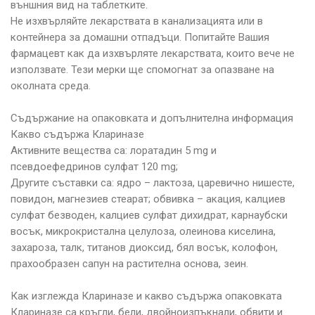
външния вид на таблетките.
Не изхвърляйте лекарствата в канализацията или в
контейнера за домашни отпадъци. Попитайте Вашия
фармацевт как да изхвърляте лекарствата, които вече не
използвате. Тези мерки ще спомогнат за опазване на
околната среда.
Съдържание на опаковката и допълнителна информация
Какво съдържа Клариназе
Активните вещества са: лоратадин 5 mg и
псевдоефедринов сулфат 120 mg;
Другите съставки са: ядро – лактоза, царевично нишесте,
повидон, магнезиев стеарат; обвивка – акация, калциев
сулфат безводен, калциев сулфат дихидрат, карнаубски
восък, микрокристална целулоза, олеинова киселина,
захароза, талк, титанов диоксид, бял восък, колофон,
прахообразен сапун на растителна основа, зеин.
Как изглежда Клариназе и какво съдържа опаковката
Клариназе са кръгли, бели, двойноизпъкнали, обвити и