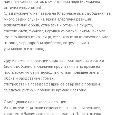
намален кръвен поток към оптичния нерв (исхемична
оптична невропатия)
След пускането на пазара на Клариназе има съобщения за
много редки случаи на тежка алергична реакция
включително обрив, уртикария и отоци на лицето,
световъртеж, гърчове, нарушен сърдечен ритъм, високо
кръвно налягане, кашлица, стесняване на въздухоносните
пътища, чернодробни проблеми, затруднения в
уринирането и косопад.
Други нежелани реакции само за лоратадин, за които е
било съобщено в клинични проучвания и по време на
постмаркетинговия период, включват повишен апетит,
обрив и раздразнен стомах.
Употребата на псевдоефедрин се свързва с повишен
сърдечен ритъм и повишено кръвно налягане.
Съобщаване на нежелани реакции
Ако получите някакви нежелани лекарствени реакции,
уведомете Вашия лекар или фармацевт. Това включва