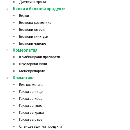
Диетични храни
Билки и билкови продукти
Билки
Билкова козметика
Билкови смеси
Билкови тинктури
Билкови чайове
Хомеопатия
Комбинирани препарати
Шуслерови соли
Монопрепарати
Козметика
Био козметика
Грижа за лице
Грижа за коса
Грижа за тяло
Грижа за крака
Грижа за ръце
Слънцезащитни продукти