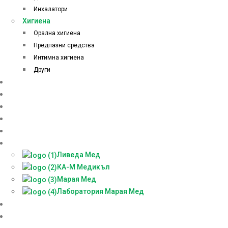
Инхалатори
Хигиена
Орална хигиена
Предпазни средства
Интимна хигиена
Други
Начало
Онлайн аптека
За нас
Контакти
Блог
Партньори
Ливеда Мед
КА-М Медикъл
Марая Мед
Лаборатория Марая Мед
Доставки
БЕЗПЛАТНА КОНСУЛТАЦИЯ