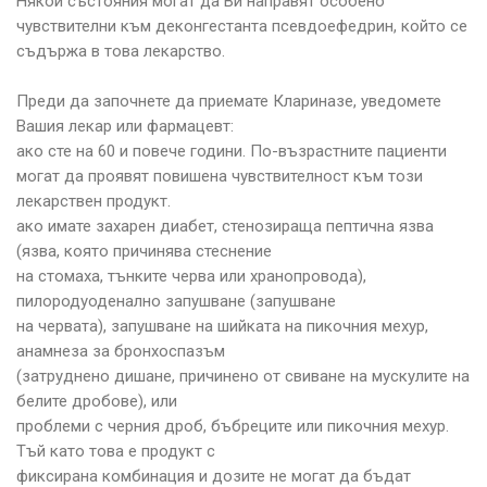
Някои състояния могат да Ви направят особено
чувствителни към деконгестанта псевдоефедрин, който се
съдържа в това лекарство.
Преди да започнете да приемате Клариназе, уведомете
Вашия лекар или фармацевт:
ако сте на 60 и повече години. По-възрастните пациенти
могат да проявят повишена чувствителност към този
лекарствен продукт.
ако имате захарен диабет, стенозираща пептична язва
(язва, която причинява стеснение
на стомаха, тънките черва или хранопровода),
пилородуоденално запушване (запушване
на червата), запушване на шийката на пикочния мехур,
анамнеза за бронхоспазъм
(затруднено дишане, причинено от свиване на мускулите на
белите дробове), или
проблеми с черния дроб, бъбреците или пикочния мехур.
Тъй като това е продукт с
фиксирана комбинация и дозите не могат да бъдат