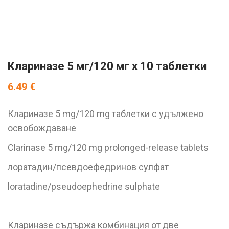
Клариназе 5 мг/120 мг x 10 таблетки
6.49
€
Клариназе 5 mg/120 mg таблетки с удължено
освобождаване
Clarinase 5 mg/120 mg prolonged-release tablets
лоратадин/псевдоефедринов сулфат
loratadine/pseudoephedrine sulphate
Клариназе съдържа комбинация от две