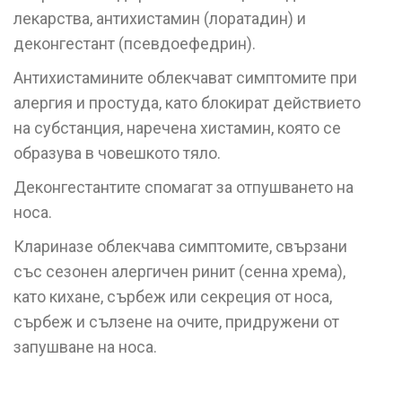
лекарства, антихистамин (лоратадин) и
деконгестант (псевдоефедрин).
Антихистамините облекчават симптомите при
алергия и простуда, като блокират действието
на субстанция, наречена хистамин, която се
образува в човешкото тяло.
Деконгестантите спомагат за отпушването на
носа.
Клариназе облекчава симптомите, свързани
със сезонен алергичен ринит (сенна хрема),
като кихане, сърбеж или секреция от носа,
сърбеж и сълзене на очите, придружени от
запушване на носа.