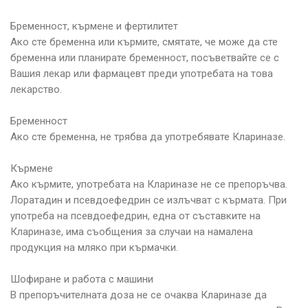
Бременност, кърмене и фертилитет
Ако сте бременна или кърмите, смятате, че може да сте
бременна или планирате бременност, посъветвайте се с
Вашия лекар или фармацевт преди употребата на това
лекарство.
Бременност
Ако сте бременна, не трябва да употребявате Клариназе.
Кърмене
Ако кърмите, употребата на Клариназе не се препоръчва.
Лоратадин и псевдоефедрин се излъчват с кърмата. При
употреба на псевдоефедрин, една от съставките на
Клариназе, има съобщения за случаи на намалена
продукция на мляко при кърмачки.
Шофиране и работа с машини
В препоръчителната доза не се очаква Клариназе да