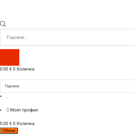
Products
search
0.00
€
0
Количка
Моят профил
0.00
€
0
Количка
Меню