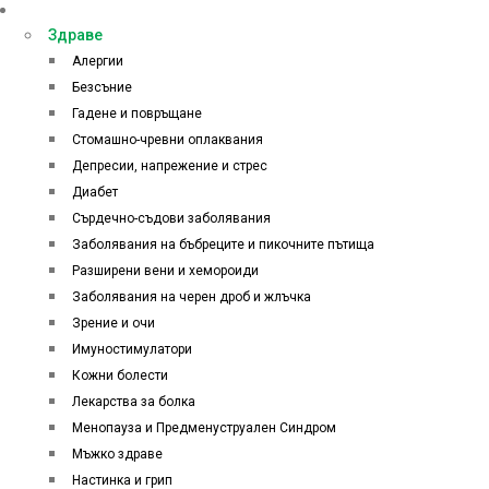
Категории
Здраве
Алергии
Безсъние
Гадене и повръщане
Стомашно-чревни оплаквания
Депресии, напрежение и стрес
Диабет
Сърдечно-съдови заболявания
Заболявания на бъбреците и пикочните пътища
Разширени вени и хемороиди
Заболявания на черен дроб и жлъчка
Зрение и очи
Имуностимулатори
Кожни болести
Лекарства за болка
Менопауза и Предменуструален Синдром
Мъжко здраве
Настинка и грип