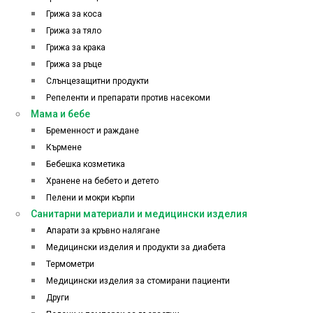
Грижа за коса
Грижа за тяло
Грижа за крака
Грижа за ръце
Слънцезащитни продукти
Репеленти и препарати против насекоми
Мама и бебе
Бременност и раждане
Кърмене
Бебешка козметика
Хранене на бебето и детето
Пелени и мокри кърпи
Санитарни материали и медицински изделия
Апарати за кръвно налягане
Медицински изделия и продукти за диабета
Термометри
Медицински изделия за стомирани пациенти
Други