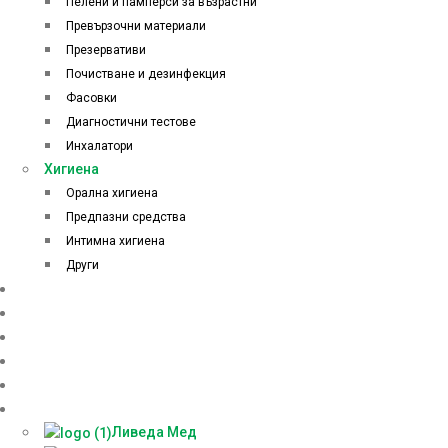
Пелени и памперси за възрастни
Превързочни материали
Презервативи
Почистване и дезинфекция
Фасовки
Диагностични тестове
Инхалатори
Хигиена
Орална хигиена
Предпазни средства
Интимна хигиена
Други
Начало
Онлайн аптека
За нас
Контакти
Блог
Партньори
Ливеда Мед