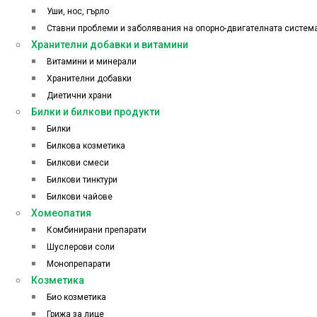
Уши, нос, гърло
Ставни проблеми и заболявания на опорно-двигателната систем
Хранителни добавки и витамини
Витамини и минерали
Хранителни добавки
Диетични храни
Билки и билкови продукти
Билки
Билкова козметика
Билкови смеси
Билкови тинктури
Билкови чайове
Хомеопатия
Комбинирани препарати
Шуслерови соли
Монопрепарати
Козметика
Био козметика
Грижа за лице