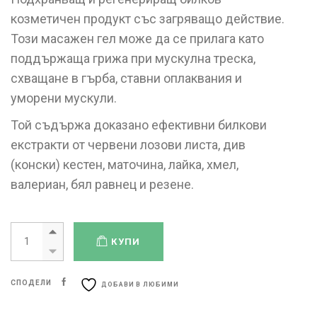
козметичен продукт със загряващо действие.
Този масажен гел може да се прилага като
поддържаща грижа при мускулна треска,
схващане в гърба, ставни оплаквания и
уморени мускули.
Той съдържа доказано ефективни билкови
екстракти от червени лозови листа, див
(конски) кестен, маточина, лайка, хмел,
валериан, бял равнец и резене.
КУПИ
СПОДЕЛИ
ДОБАВИ В ЛЮБИМИ