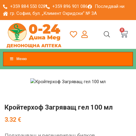
+359 884 550 028
+359 896 901 086
Последвай ни
гр. София, бул. „Климент Охридски“ № 3A
0
Меню
Кройтерхоф Загряващ гел 100 мл
3.32
€
Подхранващ и регенериращ билков