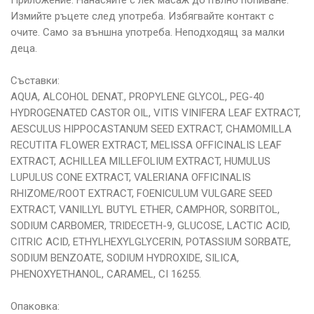
Приложение: Нанасяйте с лек масаж до пълно попиване.
Измийте ръцете след употреба. Избягвайте контакт с
очите. Само за външна употреба. Неподходящ за малки
деца.
Съставки:
AQUA, ALCOHOL DENAT., PROPYLENE GLYCOL, PEG-40
HYDROGENATED CASTOR OIL, VITIS VINIFERA LEAF EXTRACT,
AESCULUS HIPPOCASTANUM SEED EXTRACT, CHAMOMILLA
RECUTITA FLOWER EXTRACT, MELISSA OFFICINALIS LEAF
EXTRACT, ACHILLEA MILLEFOLIUM EXTRACT, HUMULUS
LUPULUS CONE EXTRACT, VALERIANA OFFICINALIS
RHIZOME/ROOT EXTRACT, FOENICULUM VULGARE SEED
EXTRACT, VANILLYL BUTYL ETHER, CAMPHOR, SORBITOL,
SODIUM CARBOMER, TRIDECETH-9, GLUCOSE, LACTIC ACID,
CITRIC ACID, ETHYLHEXYLGLYCERIN, POTASSIUM SORBATE,
SODIUM BENZOATE, SODIUM HYDROXIDE, SILICA,
PHENOXYETHANOL, CARAMEL, CI 16255.
Опаковка: