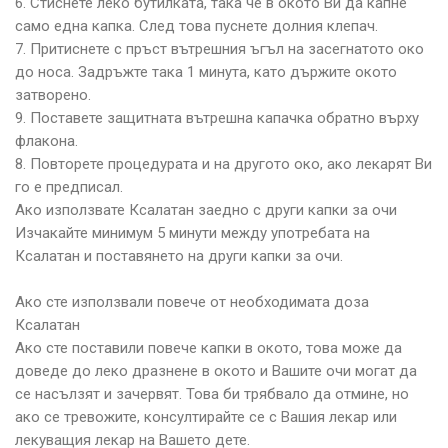
6. Стиснете леко бутилката, така че в окото Ви да капне
само една капка. След това пуснете долния клепач.
7. Притиснете с пръст вътрешния ъгъл на засегнатото око
до носа. Задръжте така 1 минута, като държите окото
затворено.
9. Поставете защитната вътрешна капачка обратно върху
флакона.
8. Повторете процедурата и на другото око, ако лекарят Ви
го е предписал.
Ако използвате Ксалатан заедно с други капки за очи
Изчакайте минимум 5 минути между употребата на
Ксалатан и поставянето на други капки за очи.
Ако сте използвали повече от необходимата доза
Ксалатан
Ако сте поставили повече капки в окото, това може да
доведе до леко дразнене в окото и Вашите очи могат да
се насълзят и зачервят. Това би трябвало да отмине, но
ако се тревожите, консултирайте се с Вашия лекар или
лекуващия лекар на Вашето дете.