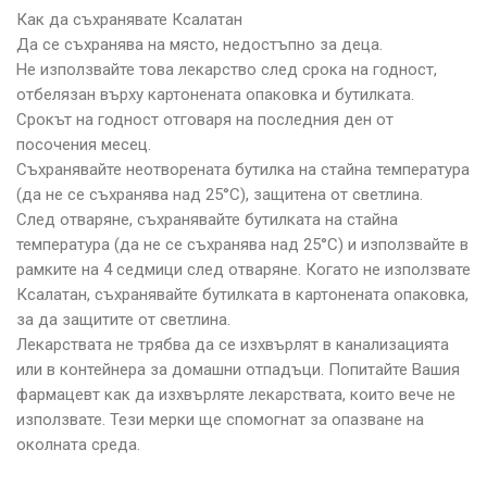
Как да съхранявате Ксалатан
Да се съхранява на място, недостъпно за деца.
Не използвайте това лекарство след срока на годност,
отбелязан върху картонената опаковка и бутилката.
Срокът на годност отговаря на последния ден от
посочения месец.
Съхранявайте неотворената бутилка на стайна температура
(да не се съхранява над 25°С), защитена от светлина.
След отваряне, съхранявайте бутилката на стайна
температура (да не се съхранява над 25°С) и използвайте в
рамките на 4 седмици след отваряне. Когато не използвате
Ксалатан, съхранявайте бутилката в картонената опаковка,
за да защитите от светлина.
Лекарствата не трябва да се изхвърлят в канализацията
или в контейнера за домашни отпадъци. Попитайте Вашия
фармацевт как да изхвърляте лекарствата, които вече не
използвате. Тези мерки ще спомогнат за опазване на
околната среда.