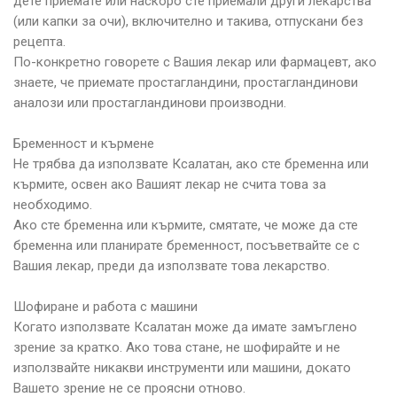
дете приемате или наскоро сте приемали други лекарства
(или капки за очи), включително и такива, отпускани без
рецепта.
По-конкретно говорете с Вашия лекар или фармацевт, ако
знаете, че приемате простагландини, простагландинови
аналози или простагландинови производни.
Бременност и кърмене
Не трябва да използвате Ксалатан, ако сте бременна или
кърмите, освен ако Вашият лекар не счита това за
необходимо.
Ако сте бременна или кърмите, смятате, че може да сте
бременна или планирате бременност, посъветвайте се с
Вашия лекар, преди да използвате това лекарство.
Шофиране и работа с машини
Когато използвате Ксалатан може да имате замъглено
зрение за кратко. Ако това стане, не шофирайте и не
използвайте никакви инструменти или машини, докато
Вашето зрение не се проясни отново.