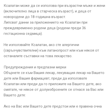
Ксалатан може да се използва при възрастни мъже и жени
(включително лица в старческа възраст), и деца от
новородени до 18-годишна възраст.
Липсват данни за приложението на Ксалатан при
преждевременно родени деца (родени преди 36
гестационна седмица).
Не използвайте Ксалатан, ако сте алергични
(свръхчувствителни) към латанопрост или към някоя от
останалите съставки на това лекарство.
Предупреждения и предпазни мерки
Обърнете се към Вашия лекар, лекуващия лекар на Вашето
дете или Вашия фармацевт, преди да използвате
Ксалатан или преди да го приложите на Вашето дете, ако
смятате, че някое от долуизброените се отнася за Вас или
Вашето дете:
Ако на Вас или Вашето дете предстои или е правена очна