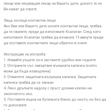
лекар или лекуващия лекар на Вашето дете, докато те не
Ви кажат да спрете.
Лица, носещи контактни лещи
Ако Вие или Вашето дете носите контактни лещи, трябва
да ги свалите, преди да използвате Ксалатан. След като
използвате Ксалатан трябва да изчакате 15 минути преди
да поставите контактните лещи обратно в очите.
Инструкции за употреба
1. Измийте ръцете си и застанете удобно или седнете.
2. Отстранете със завъртане външната капачка (която
може да бъде изхвърлена).
3. Отвинтете защитната вътрешна капачка. Защитната
капачка трябва да се запази.
4. Леко дръпнете надолу с пръст долния клепач на
засегнатото око.
5. Поставете върха на бутилката близо до окото, но без да
го докосвате.