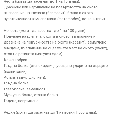
Чести (могат да засегнат до 1 на 10 души):
Дразнене или нарушаване на повърхността на окото,
възпаление на клепача (блефарит), болка в окото,
чувствителност към светлина (фотофобия), конюнктивит.
Нечеста (могат да засегнат до 1 на 100 души):
Подуване на клепача, сухота в окото, възпаление и
дразнене на повърхността на окото (кератит), замъглено
виждане, възпаление на оцветената част на окото (увеит),
оток на ретината (макулен едем).
Кожен обрив.
Гръдна болка (стенокардия), усещане ударите на сърцето
(палпитации).
Астма, задух (диспнея).
Гръдна болка.
Главоболие, замаяност.
Мускулна болка, ставна болка.
Гадене, повръщане.
Редки (могат да засегнат до 1 на всеки 1 000 души):