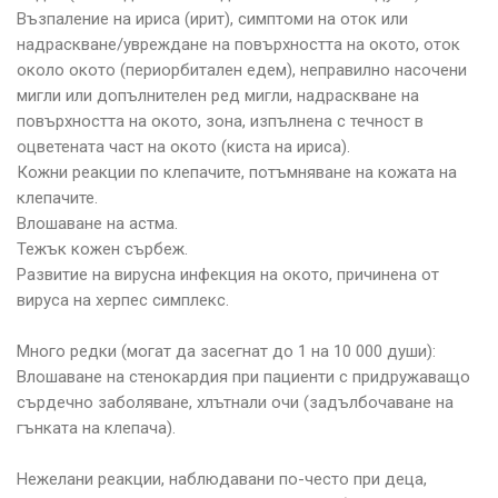
Възпаление на ириса (ирит), симптоми на оток или
надраскване/увреждане на повърхността на окото, оток
около окото (периорбитален едем), неправилно насочени
мигли или допълнителен ред мигли, надраскване на
повърхността на окото, зона, изпълнена с течност в
оцветената част на окото (киста на ириса).
Кожни реакции по клепачите, потъмняване на кожата на
клепачите.
Влошаване на астма.
Тежък кожен сърбеж.
Развитие на вирусна инфекция на окото, причинена от
вируса на херпес симплекс.
Много редки (могат да засегнат до 1 на 10 000 души):
Влошаване на стенокардия при пациенти с придружаващо
сърдечно заболяване, хлътнали очи (задълбочаване на
гънката на клепача).
Нежелани реакции, наблюдавани по-често при деца,