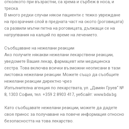
отколкото при възрастни, са хрема и сърбеж в носа, и
треска.
В много редки случаи някои пациенти с тежко увреждане
на прозрачния слой в предната част на окото (роговицата)
са развили мътни петна на роговицата, дължащи се на
натрупвания на калций по време на лечението.
Съобщаване на нежелани реакции
Ако получите някакви нежелани лекарствени реакции,
уведомете Вашия лекар, фармацевт или медицинска
сестра. Това включва всички възможни неописани в тази
листовка нежелани реакции. Можете също да съобщите
нежелани реакции директно чрез
Изпълнителна агенция по лекарствата, ул. „Дамян Груев“ №
8, 1303 София, тел. +359 2 8903 417, уебсайт: www.bda.bg.
Като съобщавате нежелани реакции, можете да дадете
своя принос за получаване на повече информация относно
безопасността на това лекарство.