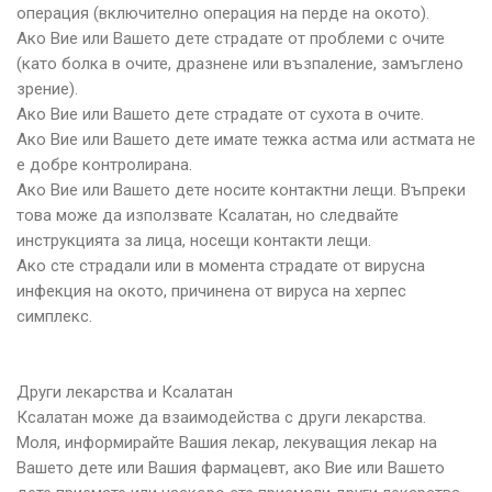
операция (включително операция на перде на окото).
Ако Вие или Вашето дете страдате от проблеми с очите
(като болка в очите, дразнене или възпаление, замъглено
зрение).
Ако Вие или Вашето дете страдате от сухота в очите.
Ако Вие или Вашето дете имате тежка астма или астмата не
е добре контролирана.
Ако Вие или Вашето дете носите контактни лещи. Въпреки
това може да използвате Ксалатан, но следвайте
инструкцията за лица, носещи контакти лещи.
Ако сте страдали или в момента страдате от вирусна
инфекция на окото, причинена от вируса на херпес
симплекс.
Други лекарства и Ксалатан
Ксалатан може да взаимодейства с други лекарства.
Моля, информирайте Вашия лекар, лекуващия лекар на
Вашето дете или Вашия фармацевт, ако Вие или Вашето