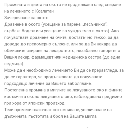
Промяната в цвета на окото не продължава след спиране
на лечението с Ксалатан.
Зачервяване на окото.
Дразнене в окото (усещане за парене, „песъчинки“,
сърбеж, бодеж или усещане за чуждо тяло в окото). Ако
почувствате дразнене на очите, достатъчно тежко, за да
доведе до прекомерно сълзене, или за да Ви накара да
обмислите спиране на лекарството, незабавно говорете с
Вашия лекар, фармацевт или медицинска сестра (до една
седмица).
Може да е необходимо лечението Ви да се преразгледа, за
да се гарантира, че продължавате да получавате
подходящо лечение за Вашето заболяване.
Постепенна промяна в миглите на лекуваното око и фините
косъмчета около лекуваното око, наблюдавана предимно
при хора от японски произход.
Тези промени включват потъмняване, увеличаване на
дължината, гъстотата и броя на Вашите мигла.