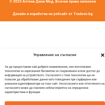
© 2023 Аптека Дина Мед, Всички права запазени
Дизайн и изработка на уебсайт от
Tradeon.bg
Управление на съгласие
За да предоставим най-добрите изживявания, ние използваме
технологии за харесвания бисквитки за съхраняване и/или достъп до
информация за устройството. Съгласието с тези технологии ще ни
позволи да обработваме данни като поведение при сърфиране или
уникални идентификатори на този сайт. Несъгласието или оттеглянето на
съгласието може да повлияе неблагоприятно на определени
характеристики и функции.