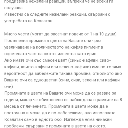
предизвика нежелани реакции, въпреки че не всеки ги
получава.
Известни са следните нежелани реакции, свързани с
употребата на Ксалатан:
Много чести (могат да засегнат повече от 1 на 10 души):
Постепенна промяна в цвета на Вашите очи чрез
увеличаване на количеството на кафяв пигмент в
оцветената част на окото, известна като ирис.
Ако имате очи със смесен цвят (синьо-кафяви, сиво-
кафяви, жълто-кафяви или зелено-кафяви) има по-голяма
вероятност да забележите такава промяна, отколкото ако
Вашите очи са едноцветни (сини, сиви, зелени или кафяви
очи).
Промяната в цвета на Вашите очи може да се развие за
години, макар че обикновено се наблюдава в рамките на 8
месеца от лечението. Промяната в цвета може да е
постоянна и може да е по-забележима, ако използвате
Ксалатан само в едното око. Изглежда няма никакви
проблеми, свързани с промяната в цвета на окото.