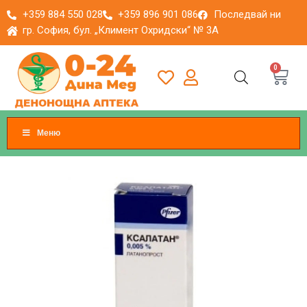
+359 884 550 028
+359 896 901 086
Последвай ни
гр. София, бул. „Климент Охридски“ № 3A
0
Меню