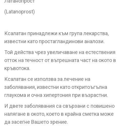
Латанопрост
(Latanoprost)
Ксалатан принадлежи към група лекарства,
известни като простагландинови аналози.
Той действа чрез увеличаване на естествения
отток на течност от вътрешната част на окото в
кръвотока.
Ксалатан се използва за лечение на
заболявания, известни като откритоъгълна
глаукома и очна хипертония при възрастни.
И двете заболявания са свързани с повишено
налягане в окото, което в крайна сметка може
да засегне Вашето зрение.