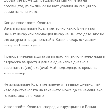
фосфатите може да предизвикат мътни петна на
роговицата, дължащи се на натрупвания на калций по
време на лечението.
Как да използвате Ксалатан
Винаги използвайте Ксалатан, точно както Ви е казал
Вашият лекар или лекуващия лекар на Вашето дете. Ако не
сте сигурни в нещо, попитайте Вашия лекар, лекуващия
лекар на Вашето дете.
Препоръчителната доза за възрастни (включително лица в
старческа възраст) и деца е една капка дневно в
засегнатото(ите) око(очи). Най-подходящото време за
това е вечер.
Не използвайте Ксалатан повече от веднъж дневно, тъй
като ефективността на лечението може да се намали, ако
го използвате по-често.
Използвайте Ксалатан според инструкциите на Вашия