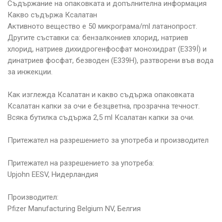
Съдържание на опаковката и допълнителна информация
Какво съдържа Ксалатан
Активното вещество е 50 микрограма/ml латанопрост.
Другите съставки са: бензалкониев хлорид, натриев
хлорид, натриев дихидрогенфосфат монохидрат (E339Í) и
динатриев фосфат, безводен (Е339Н), разтворени във вода
за инжекции.
Как изглежда Ксалатан и какво съдържа опаковката
Ксалатан капки за очи е безцветна, прозрачна течност.
Всяка бутилка съдържа 2,5 ml Ксалатан капки за очи.
Притежател на разрешението за употреба и производител
Притежател на разрешението за употреба:
Upjohn EESV, Нидерландия
Производител:
Pfizer Manufacturing Belgium NV, Белгия