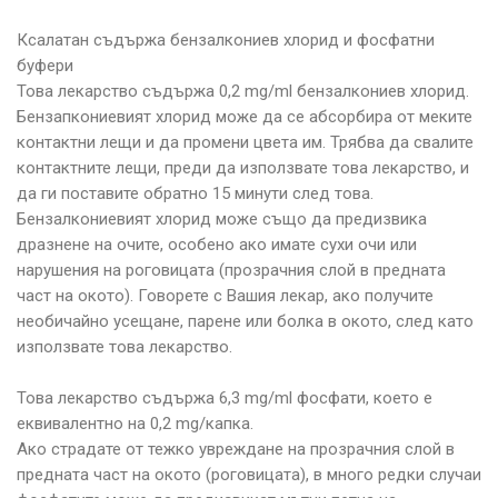
Ксалатан съдържа бензалкониев хлорид и фосфатни
буфери
Това лекарство съдържа 0,2 mg/ml бензалкониев хлорид.
Бензапкониевият хлорид може да се абсорбира от меките
контактни лещи и да промени цвета им. Трябва да свалите
контактните лещи, преди да използвате това лекарство, и
да ги поставите обратно 15 минути след това.
Бензалкониевият хлорид може също да предизвика
дразнене на очите, особено ако имате сухи очи или
нарушения на роговицата (прозрачния слой в предната
част на окото). Говорете с Вашия лекар, ако получите
необичайно усещане, парене или болка в окото, след като
използвате това лекарство.
Това лекарство съдържа 6,3 mg/ml фосфати, което е
еквивалентно на 0,2 mg/капка.
Ако страдате от тежко увреждане на прозрачния слой в
предната част на окото (роговицата), в много редки случаи