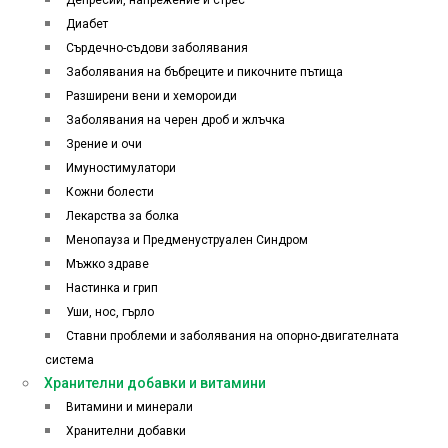
Депресии, напрежение и стрес
Диабет
Сърдечно-съдови заболявания
Заболявания на бъбреците и пикочните пътища
Разширени вени и хемороиди
Заболявания на черен дроб и жлъчка
Зрение и очи
Имуностимулатори
Кожни болести
Лекарства за болка
Менопауза и Предменуструален Синдром
Мъжко здраве
Настинка и грип
Уши, нос, гърло
Ставни проблеми и заболявания на опорно-двигателната
система
Хранителни добавки и витамини
Витамини и минерали
Хранителни добавки