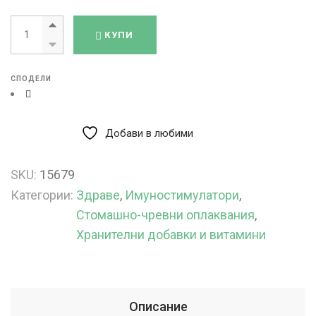
Лактофлор Probiotic х 90 капсули quantity
КУПИ
СПОДЕЛИ
Добави в любими
SKU:
15679
Категории:
Здраве
,
Имуностимулатори
,
Стомашно-чревни оплаквания
,
Хранителни добавки и витамини
Описание