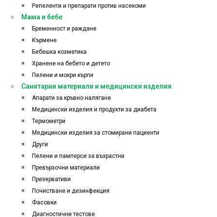
Репеленти и препарати против насекоми
Мама и бебе
Бременност и раждане
Кърмене
Бебешка козметика
Хранене на бебето и детето
Пелени и мокри кърпи
Санитарни материали и медицински изделия
Апарати за кръвно налягане
Медицински изделия и продукти за диабета
Термометри
Медицински изделия за стомирани пациенти
Други
Пелени и памперси за възрастни
Превързочни материали
Презервативи
Почистване и дезинфекция
Фасовки
Диагностични тестове