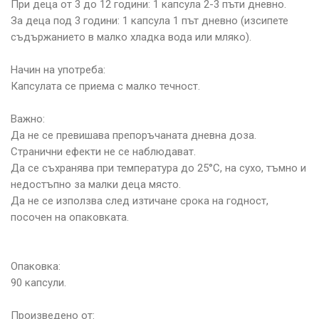
При деца от 3 до 12 години: 1 капсула 2-3 пъти дневно.
За деца под 3 години: 1 капсула 1 път дневно (изсипете
съдържанието в малко хладка вода или мляко).
Начин на употреба:
Капсулата се приема с малко течност.
Важно:
Да не се превишава препоръчаната дневна доза.
Странични ефекти не се наблюдават.
Да се съхранява при температура до 25°C, на сухо, тъмно и
недостъпно за малки деца място.
Да не се използва след изтичане срока на годност,
посочен на опаковката.
Опаковка:
90 капсули.
Произведено от: