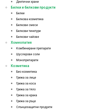
Диетични храни
Билки и билкови продукти
Билки
Билкова козметика
Билкови смеси
Билкови тинктури
Билкови чайове
Хомеопатия
Комбинирани препарати
Шуслерови соли
Монопрепарати
Козметика
Био козметика
Грижа за лице
Грижа за коса
Грижа за тяло
Грижа за крака
Грижа за ръце
Слънцезащитни продукти