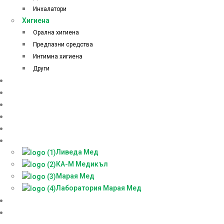
Инхалатори
Хигиена
Орална хигиена
Предпазни средства
Интимна хигиена
Други
Начало
Онлайн аптека
За нас
Контакти
Блог
Партньори
Ливеда Мед
КА-М Медикъл
Марая Мед
Лаборатория Марая Мед
Доставки
БЕЗПЛАТНА КОНСУЛТАЦИЯ