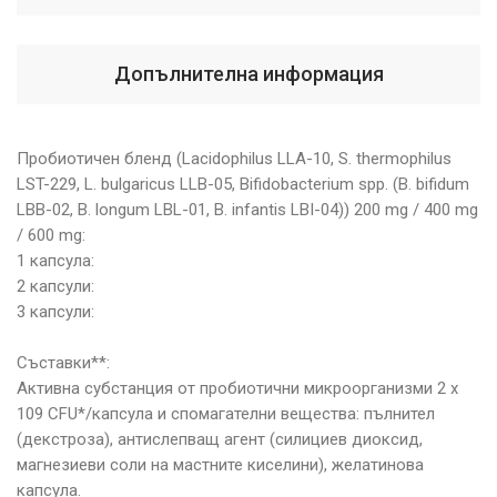
Допълнителна информация
Пробиотичен бленд (Lacidophilus LLA-10, S. thermophilus
LST-229, L. bulgaricus LLB-05, Bifidobacterium spp. (B. bifidum
LBB-02, B. longum LBL-01, B. infantis LBI-04)) 200 mg / 400 mg
/ 600 mg:
1 капсула:
2 капсули:
3 капсули:
Съставки**:
Активна субстанция от пробиотични микроорганизми 2 х
109 CFU*/капсула и спомагателни вещества: пълнител
(декстроза), антислепващ агент (силициев диоксид,
магнезиеви соли на мастните киселини), желатинова
капсула.