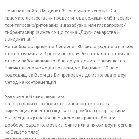
Не използвайте Линдинет 30, ако имате хепатит С и
приемате лекарствени продукти, съдържащи омбитасвир/
паритапревир/ритонавир и дазабувир, или глекапревир/
пибрентасвир (вижте също точка „Други лекарства и
Линдинет 30″).
Не трябва да приемате Линдинет 30, ако страдате от някое
от състоянията изброени по-долу. Ако страдате от някое
от тези заболявания трябва да уведомите Вашия лекар.
Вашият лекар може да прецени, че Линдинет 30 не е
подходящ за Вас и да Ви препоръча да използвате друг
метод на контрацепция.
Уведомете Вашия лекар ако:
сте страдали от заболяване, засягащо кръвната
циркулация известно още като тромбоза (напр. кръвни
съсиреци в кръвоносни съдове на краката, белите
дробове, сърцето, мозъка, очите или в някои други органи
на Вашето тяло);