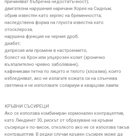
причиняват бъбречна недостатъчност);
двигателни нарушения наричани Хорея на Сиднъм;
обрив известен като херпес на бременността;
наследствена форма на глухота известна като
отосклероза;
нарушена функция на черния дроб;
диабет;
депресия или промени в настроението;
болест на Крон или улцерозен колит (хронично
възпалително чревно заболяване);
кафеникави петна по лицето и тялото (хлоазма), които
избледняват, ако не излагате кожата си на слънчева
светлина и не използвате солариум и кварцови лампи.
КРЪВНИ СЪСИРЕЦИ
Ако се използва комбиниран хормонален контрацептив,
като Линдинет 30, рискът от образуване на кръвни
съсиреци е по-висок, отколкото ако не се използва такъв
контрацептив. В редки случаи кръвен съсирек може да