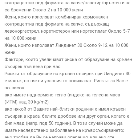
контрацептив под формата на хапче/пластир/пръстен и не
са бременни Около 2 на 10 000 жени
Жени, които използват комбиниран хормонален
контрацептив под формата на хапче, съдържащ
левоноргестрел, норетистерон или норгестимат Около 5-7
на 10 000 жени
Жени, които използват Линдинет 30 Около 9-12 на 10 000
жени
Фактори, които увеличават риска от образуване на кръвен
съсирек във вена при Вас
Рискът от образуване на кръвен съсирек при Линдинет 30
е малък, но някои условия го повишават. Рискът за Вас е
по-висок:
ако имате наднормено тегло (индекс на телесна маса
(ИТМ) над 30 kg/m2);
ако някой от Вашите най-близки роднини е имал кръвен
съсирек в крака, белите дробове или друг орган, когато е
бил млад (напр. под 50 години). В този случай може да
имате наследствено заболяване на кръвосъсирването;
ако трябва да Ви се направи операция, или ако сте