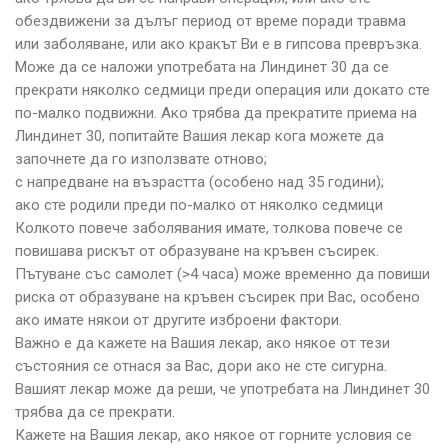
обездвижени за дълъг период от време поради травма
или заболяване, или ако кракът Ви е в гипсова превръзка.
Може да се наложи употребата на Линдинет 30 да се
прекрати няколко седмици преди операция или докато сте
по-малко подвижни. Ако трябва да прекратите приема на
Линдинет 30, попитайте Вашия лекар кога можете да
започнете да го използвате отново;
с напредване на възрастта (особено над 35 години);
ако сте родили преди по-малко от няколко седмици
Колкото повече заболявания имате, толкова повече се
повишава рискът от образуване на кръвен съсирек.
Пътуване със самолет (>4 часа) може временно да повиши
риска от образуване на кръвен съсирек при Вас, особено
ако имате някои от другите изброени фактори.
Важно е да кажете на Вашия лекар, ако някое от тези
състояния се отнася за Вас, дори ако не сте сигурна.
Вашият лекар може да реши, че употребата на Линдинет 30
трябва да се прекрати.
Кажете на Вашия лекар, ако някое от горните условия се