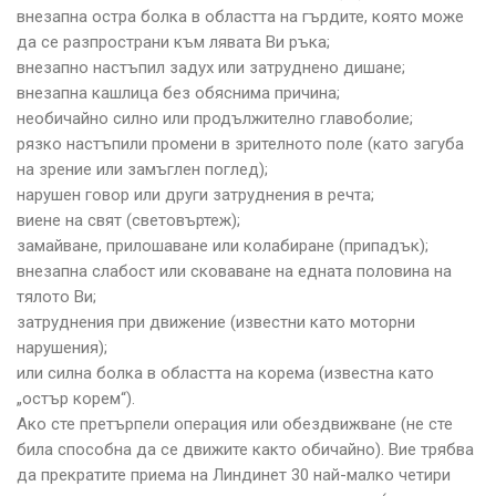
внезапна остра болка в областта на гърдите, която може
да се разпространи към лявата Ви ръка;
внезапно настъпил задух или затруднено дишане;
внезапна кашлица без обяснима причина;
необичайно силно или продължително главоболие;
рязко настъпили промени в зрителното поле (като загуба
на зрение или замъглен поглед);
нарушен говор или други затруднения в речта;
виене на свят (световъртеж);
замайване, прилошаване или колабиране (припадък);
внезапна слабост или сковаване на едната половина на
тялото Ви;
затруднения при движение (известни като моторни
нарушения);
или силна болка в областта на корема (известна като
„остър корем“).
Ако сте претърпели операция или обездвижване (не сте
била способна да се движите както обичайно). Вие трябва
да прекратите приема на Линдинет 30 най-малко четири