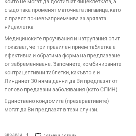
които не могат да достигнат яйцеклетката, а
също така променят маточната лигавица, като
я правят по-невъзприемчива за зрялата
яйцеклетка.
Медицинските проучвания и натрупания опит
показват, че при правилен прием таблетка е
ефективна и обратима форма на предпазване
от забременяване. Запомнете, комбинираните
контрацептивни таблетки, какъвто е и
Линдинет 30 няма данни да Ви предпазят от
полово предавани заболявания (като СПИН).
Единствено кондомите (презервативите)
могат да Ви предпазят в тези случаи.
СПОДЕЛИ
ДОБАВИ В ЛЮБИМИ