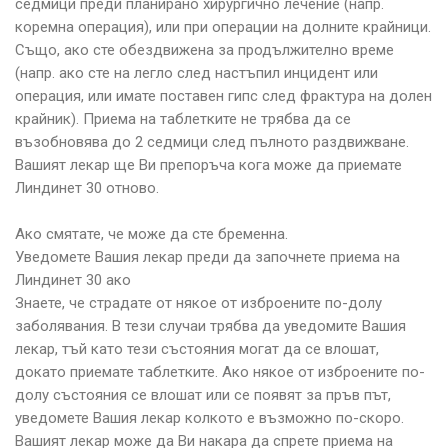
седмици преди планирано хирургично лечение (напр.
коремна операция), или при операции на долните крайници.
Също, ако сте обездвижена за продължително време
(напр. ако сте на легло след настъпил инцидент или
операция, или имате поставен гипс след фрактура на долен
крайник). Приема на таблетките не трябва да се
възобновява до 2 седмици след пълното раздвижване.
Вашият лекар ще Ви препоръча кога може да приемате
Линдинет 30 отново.
Ако смятате, че може да сте бременна.
Уведомете Вашия лекар преди да започнете приема на
Линдинет 30 ако
Знаете, че страдате от някое от изброените по-долу
заболявания. В тези случаи трябва да уведомите Вашия
лекар, тъй като тези състояния могат да се влошат,
докато приемате таблетките. Ако някое от изброените по-
долу състояния се влошат или се появят за пръв път,
уведомете Вашия лекар колкото е възможно по-скоро.
Вашият лекар може да Ви накара да спрете приема на