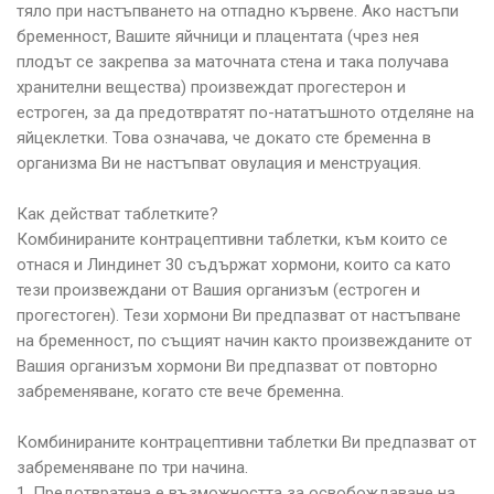
тяло при настъпването на отпадно кървене. Ако настъпи
бременност, Вашите яйчници и плацентата (чрез нея
плодът се закрепва за маточната стена и така получава
хранителни вещества) произвеждат прогестерон и
естроген, за да предотвратят по-нататъшното отделяне на
яйцеклетки. Това означава, че докато сте бременна в
организма Ви не настъпват овулация и менструация.
Как действат таблетките?
Комбинираните контрацептивни таблетки, към които се
отнася и Линдинет 30 съдържат хормони, които са като
тези произвеждани от Вашия организъм (естроген и
прогестоген). Тези хормони Ви предпазват от настъпване
на бременност, по същият начин както произвежданите от
Вашия организъм хормони Ви предпазват от повторно
забременяване, когато сте вече бременна.
Комбинираните контрацептивни таблетки Ви предпазват от
забременяване по три начина.
1. Предотвратена е възможността за освобождаване на