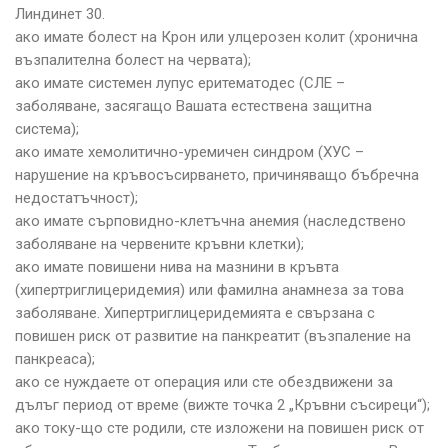
Линдинет 30.
ако имате болест на Крон или улцерозен колит (хронична
възпалителна болест на червата);
ако имате системен лупус еритематодес (СЛЕ –
заболяване, засягащо Вашата естествена защитна
система);
ако имате хемолитично-уремичен синдром (ХУС –
нарушение на кръвосъсирването, причиняващо бъбречна
недостатъчност);
ако имате сърповидно-клетъчна анемия (наследствено
заболяване на червените кръвни клетки);
ако имате повишени нива на мазнини в кръвта
(хипертриглицеридемия) или фамилна анамнеза за това
заболяване. Хипертриглицеридемията е свързана с
повишен риск от развитие на панкреатит (възпаление на
панкреаса);
ако се нуждаете от операция или сте обездвижени за
дълъг период от време (вижте точка 2 „Кръвни съсиреци“);
ако току-що сте родили, сте изложени на повишен риск от