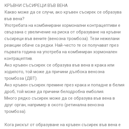
КРЪВНИ СЪСИРЕЦИ ВЪВ ВЕНА
Какво може да се случи, ако кръвен съсирек се образува
във вена?
Употребата на комбинирани хормонални контрацептиви е
свързана с увеличение на риска от образуване на кръвни
съсиреци във вените (венозна тромбоза). Тези нежелани
реакции обаче са редки. Най-често те се получават през
първата година на употреба на комбиниран хормонален
контрацептив.
Ако кръвен съсирек се образува във вена в крака или
ходилото, той може да причини дълбока венозна
тромбоза (ДВТ).
Ако кръвен съсирек премине през крака и попадне в белия
дроб, той може да причини белодробна емболия.
Много рядко съсирек може да се образува във вена в
друг орган, например в окото (ретинална венозна
тромбоза).
Кога рискът от образуване на кръвен съсирек във вена е