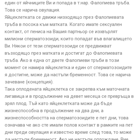
един от яйчниците Ви и попада в т.нар. Фалопиева тръба.
Това се нарича овулация.
Яйцеклетката се движи низходящо през Фалопиевата
тръба в посока към матката. Когато имате сексуален
контакт, от пениса на Вашия партньор се изхвърлят
милиони сперматозоиди, които попадат във влагалището
Ви. Някои от тези сперматозоиди се предвижват
възходящо през матката и достигат до Фалопиевата
тръба. Ако в една от двете Фалопиеви тръби в този
момент се намира яйцеклетка и един от сперматозоидите
я достигне, може да настъпи бременност. Това се нарича
зачеване (концепция).
Така оплодената яйцеклетка се закрепва към маточната
лигавица и в продължение на девет месеца се превръща в
зрял плод. Тъй като яйцеклетката може да бъде
жизнеспособна в продължение на два дни, а
жизнеспособността на сперматозоидите е пет дни, това
означава че ако сте имали полов контакт в рамките на пет
дни преди овулация и известно време след това, то може
да настъпи бременност. Ако не настъпи оплождане, Вие