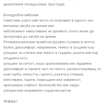
дихателните пътища (напр. простуда).
Белодробна емболия
Симптоми, които най-често се получават в едното око:
внезапна загуба на зрение или
неболезнено замъгляване на зрението, което може да
прогресира до загуба на зрение
Ретинална венозна тромбоза (кръвен съсирек в окото)
болка, дискомфорт, напрежение, тежест в гръдния кош
усещане за стягане или тежест в гърдите, ръката или под
гръдната кост;
усещане за ситост, лошо храносмилане или задавяне;
дискомфорт в горната част на тялото, разпространяващ се
към гърба, челюстта, гърлото, ръката и стомаха;
изпотяване, гадене, повръщане или замаяност;
прекомерна слабост, безпокойство или задух;
ускорен или неправилен сърдечен ритъм
Инфаркт