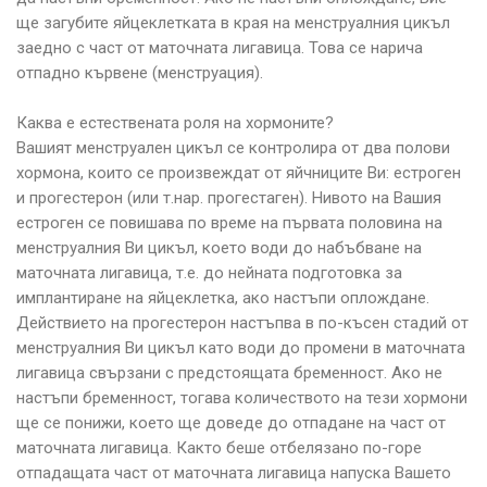
ще загубите яйцеклетката в края на менструалния цикъл
заедно с част от маточната лигавица. Това се нарича
отпадно кървене (менструация).
Каква е естествената роля на хормоните?
Вашият менструален цикъл се контролира от два полови
хормона, които се произвеждат от яйчниците Ви: естроген
и прогестерон (или т.нар. прогестаген). Нивото на Вашия
естроген се повишава по време на първата половина на
менструалния Ви цикъл, което води до набъбване на
маточната лигавица, т.е. до нейната подготовка за
имплантиране на яйцеклетка, ако настъпи оплождане.
Действието на прогестерон настъпва в по-късен стадий от
менструалния Ви цикъл като води до промени в маточната
лигавица свързани с предстоящата бременност. Ако не
настъпи бременност, тогава количеството на тези хормони
ще се понижи, което ще доведе до отпадане на част от
маточната лигавица. Както беше отбелязано по-горе
отпадащата част от маточната лигавица напуска Вашето