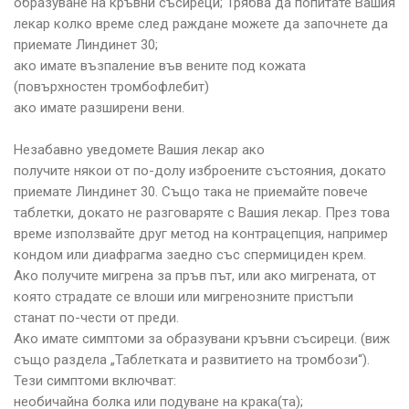
образуване на кръвни съсиреци; Трябва да попитате Вашия
лекар колко време след раждане можете да започнете да
приемате Линдинет 30;
ако имате възпаление във вените под кожата
(повърхностен тромбофлебит)
ако имате разширени вени.
Незабавно уведомете Вашия лекар ако
получите някои от по-долу изброените състояния, докато
приемате Линдинет 30. Също така не приемайте повече
таблетки, докато не разговаряте с Вашия лекар. През това
време използвайте друг метод на контрацепция, например
кондом или диафрагма заедно със спермициден крем.
Ако получите мигрена за пръв път, или ако мигрената, от
която страдате се влоши или мигренозните пристъпи
станат по-чести от преди.
Ако имате симптоми за образувани кръвни съсиреци. (виж
също раздела „Таблетката и развитието на тромбози“).
Тези симптоми включват:
необичайна болка или подуване на крака(та);