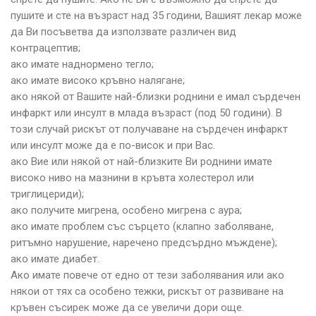
пушите и сте на възраст над 35 години, Вашият лекар може
да Ви посъветва да използвате различен вид
контрацептив;
ако имате наднормено тегло;
ако имате високо кръвно налягане;
ако някой от Вашите най-близки роднини е имал сърдечен
инфаркт или инсулт в млада възраст (под 50 години). В
този случай рискът от получаване на сърдечен инфаркт
или инсулт може да е по-висок и при Вас.
ако Вие или някой от най-близките Ви роднини имате
високо ниво на мазнини в кръвта холестерол или
триглицериди);
ако получите мигрена, особено мигрена с аура;
ако имате проблем със сърцето (клапно заболяване,
ритъмно нарушение, наречено предсърдно мъждене);
ако имате диабет.
Ако имате повече от едно от тези заболявания или ако
някои от тях са особено тежки, рискът от развиване на
кръвен съсирек може да се увеличи дори още.