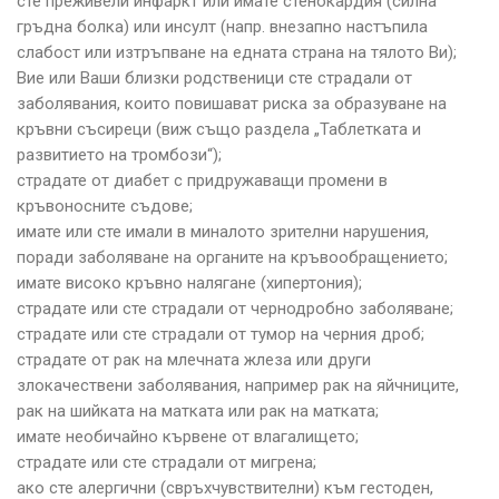
сте преживели инфаркт или имате стенокардия (силна
гръдна болка) или инсулт (напр. внезапно настъпила
слабост или изтръпване на едната страна на тялото Ви);
Вие или Ваши близки родственици сте страдали от
заболявания, които повишават риска за образуване на
кръвни съсиреци (виж също раздела „Таблетката и
развитието на тромбози“);
страдате от диабет с придружаващи промени в
кръвоносните съдове;
имате или сте имали в миналото зрителни нарушения,
поради заболяване на органите на кръвообращението;
имате високо кръвно налягане (хипертония);
страдате или сте страдали от чернодробно заболяване;
страдате или сте страдали от тумор на черния дроб;
страдате от рак на млечната жлеза или други
злокачествени заболявания, например рак на яйчниците,
рак на шийката на матката или рак на матката;
имате необичайно кървене от влагалището;
страдате или сте страдали от мигрена;
ако сте алергични (свръхчувствителни) към гестоден,