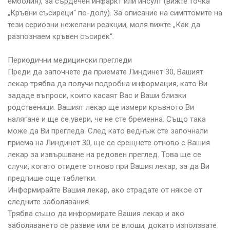
емболия), за сърдечен инфаркт или инсулт (вижте точка
„Кръвни съсиреци“ по-долу). За описание на симптомите на
тези сериозни нежелани реакции, моля вижте „Как да
разпознаем кръвен съсирек“.
Периодични медицински прегледи
Преди да започнете да приемате Линдинет 30, Вашият
лекар трябва да получи подробна информация, като Ви
зададе въпроси, които касаят Вас и Ваши близки
родственици. Вашият лекар ще измери кръвното Ви
налягане и ще се увери, че не сте бременна. Също така
може да Ви прегледа. След като веднъж сте започнали
приема на Линдинет 30, ще се срещнете отново с Вашия
лекар за извършване на редовен преглед. Това ще се
случи, когато отидете отново при Вашия лекар, за да Ви
предпише още таблетки.
Информирайте Вашия лекар, ако страдате от някое от
следните заболявания.
Трябва също да информирате Вашия лекар и ако
заболяването се развие или се влоши, докато използвате