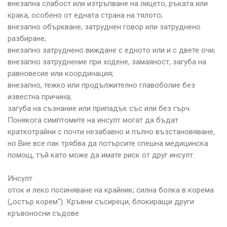
внезапна слабост или изтръпване на лицето, ръката или
крака, особено от едната страна на тялото;
внезапно объркване, затруднен говор или затруднено
разбиране;
внезапно затруднено виждане с едното или и с двете очи;
внезапно затруднение при ходене, замаяност, загуба на
равновесие или координация;
внезапно, тежко или продължително главоболие без
известна причина;
загуба на съзнание или припадък със или без гърч.
Понякога симптомите на инсулт могат да бъдат
краткотрайни с почти незабавно и пълно възстановяване,
но Вие все пак трябва да потърсите спешна медицинска
помощ, тъй като може да имате риск от друг инсулт.
Инсулт
оток и леко посиняване на крайник; силна болка в корема
(„остър корем“). Кръвни съсиреци, блокиращи други
кръвоносни съдове