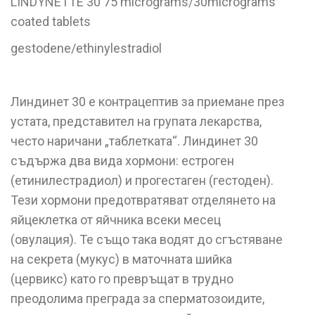
LINDYNETTE 30 75 micrograms/30micrograms
coated tablets
gestodene/ethinylestradiol
Линдинет 30 е контрацептив за приемане през
устата, представител на групата лекарства,
често наричани „таблетката“. Линдинет 30
съдържа два вида хормони: естроген
(етинилестрадиол) и прогестаген (гестоден).
Тези хормони предотвратяват отделянето на
яйцеклетка от яйчника всеки месец
(овулация). Те също така водят до сгъстяване
на секрета (мукус) в маточната шийка
(цервикс) като го превръщат в трудно
преодолима преграда за сперматозоидите,