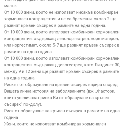
малък.
От 10 000 жени, които не използват никакъв комбиниран
хормонален контрацептив и не са бременни, около 2 ще
развият кръвен съсирек в рамките на една година.
От 10 000 жени, които използват комбиниран хормонален
контрацептив, съдържащ левоноргестрел, норетистерон,
или норгестимат, около 5-7 ще развият кръвен съсирек в
рамките на една година.
От 10 000 жени, които използват комбиниран хормонален
контрацептив, съдържащ дезогестрел, като Линдинет 30,
между 9 и 12 жени ще развият кръвен съсирек в рамките
на една година.
Рискът от образуване на кръвен съсирек варира според
Вашата лична история на заболяванията (вж. „Фактори,
които увеличават риска Ви от образуване на кръвен
съсирек“ по-долу).
Риск от образуване на кръвен съсирек в рамките на една
година
Жени, които не използват комбиниран хормонален