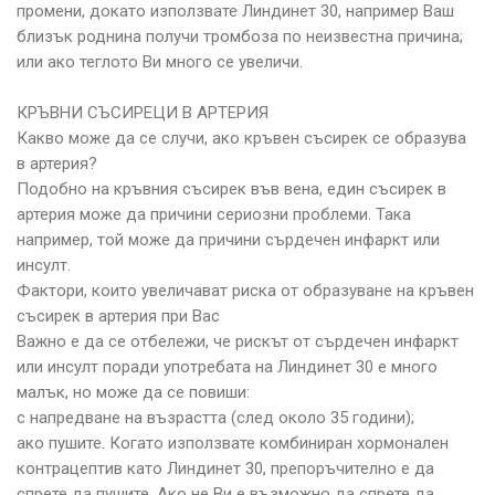
промени, докато използвате Линдинет 30, например Ваш
близък роднина получи тромбоза по неизвестна причина;
или ако теглото Ви много се увеличи.
КРЪВНИ СЪСИРЕЦИ В АРТЕРИЯ
Какво може да се случи, ако кръвен съсирек се образува
в артерия?
Подобно на кръвния съсирек във вена, един съсирек в
артерия може да причини сериозни проблеми. Така
например, той може да причини сърдечен инфаркт или
инсулт.
Фактори, които увеличават риска от образуване на кръвен
съсирек в артерия при Вас
Важно е да се отбележи, че рискът от сърдечен инфаркт
или инсулт поради употребата на Линдинет 30 е много
малък, но може да се повиши:
с напредване на възрастта (след около 35 години);
ако пушите. Когато използвате комбиниран хормонален
контрацептив като Линдинет 30, препоръчително е да
спрете да пушите. Ако не Ви е възможно да спрете да