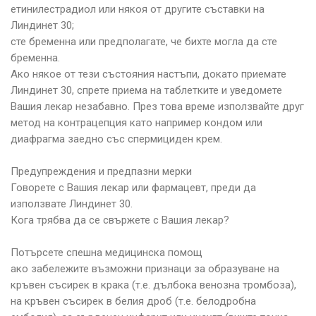
етинилестрадиол или някоя от другите съставки на
Линдинет 30;
сте бременна или предполагате, че бихте могла да сте
бременна.
Ако някое от тези състояния настъпи, докато приемате
Линдинет 30, спрете приема на таблетките и уведомете
Вашия лекар незабавно. През това време използвайте друг
метод на контрацепция като например кондом или
диафрагма заедно със спермициден крем.
Предупреждения и предпазни мерки
Говорете с Вашия лекар или фармацевт, преди да
използвате Линдинет 30.
Кога трябва да се свържете с Вашия лекар?
Потърсете спешна медицинска помощ
ако забележите възможни признаци за образуване на
кръвен съсирек в крака (т.е. дълбока венозна тромбоза),
на кръвен съсирек в белия дроб (т.е. белодробна