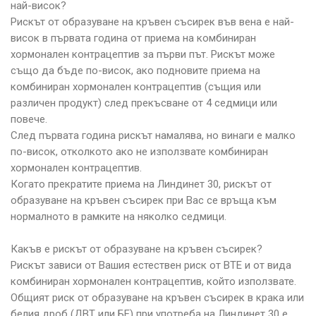
най-висок?
Рискът от образуване на кръвен съсирек във вена е най-
висок в първата година от приема на комбиниран
хормонален контрацептив за първи път. Рискът може
също да бъде по-висок, ако подновите приема на
комбиниран хормонален контрацептив (същия или
различен продукт) след прекъсване от 4 седмици или
повече.
След първата година рискът намалява, но винаги е малко
по-висок, отколкото ако не използвате комбиниран
хормонален контрацептив.
Когато прекратите приема на Линдинет 30, рискът от
образуване на кръвен съсирек при Вас се връща към
нормалното в рамките на няколко седмици.
Какъв е рискът от образуване на кръвен съсирек?
Рискът зависи от Вашия естествен риск от ВТЕ и от вида
комбиниран хормонален контрацептив, който използвате.
Общият риск от образуване на кръвен съсирек в крака или
белия дроб (ДВТ или БЕ) при употреба на Линдинет 30 е