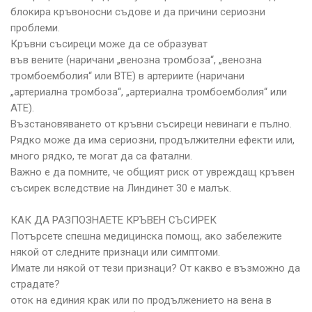
блокира кръвоносни съдове и да причини сериозни
проблеми.
Кръвни съсиреци може да се образуват
във вените (наричани „венозна тромбоза“, „венозна
тромбоемболия“ или ВТЕ) в артериите (наричани
„артериална тромбоза“, „артериална тромбоемболия“ или
ATE).
Възстановяването от кръвни съсиреци невинаги е пълно.
Рядко може да има сериозни, продължителни ефекти или,
много рядко, те могат да са фатални.
Важно е да помните, че общият риск от увреждащ кръвен
съсирек вследствие на Линдинет 30 е малък.
КАК ДА РАЗПОЗНАЕТЕ КРЪВЕН СЪСИРЕК
Потърсете спешна медицинска помощ, ако забележите
някой от следните признаци или симптоми.
Имате ли някой от тези признаци? От какво е възможно да
страдате?
оток на единия крак или по продължението на вена в