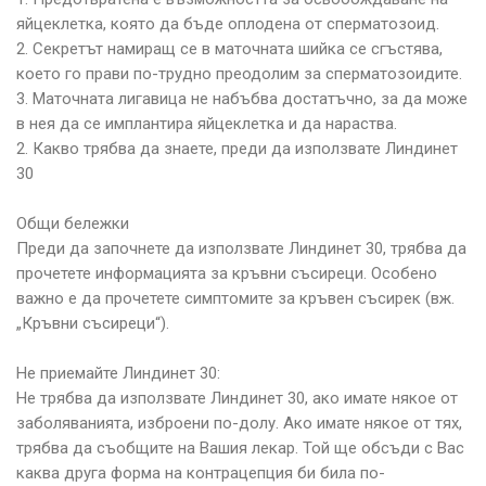
яйцеклетка, която да бъде оплодена от сперматозоид.
2. Секретът намиращ се в маточната шийка се сгъстява,
което го прави по-трудно преодолим за сперматозоидите.
3. Маточната лигавица не набъбва достатъчно, за да може
в нея да се имплантира яйцеклетка и да нараства.
2. Какво трябва да знаете, преди да използвате Линдинет
30
Общи бележки
Преди да започнете да използвате Линдинет 30, трябва да
прочетете информацията за кръвни съсиреци. Особено
важно е да прочетете симптомите за кръвен съсирек (вж.
„Кръвни съсиреци“).
Не приемайте Линдинет 30:
Не трябва да използвате Линдинет 30, ако имате някое от
заболяванията, изброени по-долу. Ако имате някое от тях,
трябва да съобщите на Вашия лекар. Той ще обсъди с Вас
каква друга форма на контрацепция би била по-