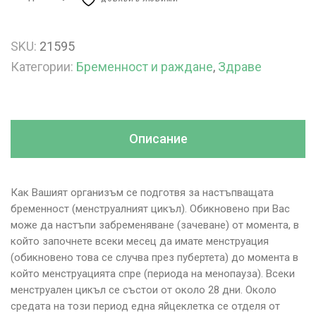
SKU:
21595
Категории:
Бременност и раждане
,
Здраве
Описание
Как Вашият организъм се подготвя за настъпващата
бременност (менструалният цикъл). Обикновено при Вас
може да настъпи забременяване (зачеване) от момента, в
който започнете всеки месец да имате менструация
(обикновено това се случва през пубертета) до момента в
който менструацията спре (периода на менопауза). Всеки
менструален цикъл се състои от около 28 дни. Около
средата на този период една яйцеклетка се отделя от