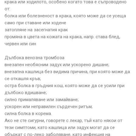
крака или ходилото, особено когато това е съпроводено
от:
болка или болезненост в крака, която може да се усеща
само при ставане или ходене
затопляне на засегнатия крак
промяна в цвета на кожата на крака, напр. става блед,
червен или син
Дълбока венозна тромбоза
внезапен необясним задух или ускорено дишане;
внезапна кашлица без видима причина, при която може да
се откашля кръв;
остра болка в гръдния кош, която може да се усили при
дълбоко вдишване;
силно прималяване или замайване;
ускорен или неправилен сърдечен ритъм;
силна болка в корема.
Ако не сте сигурни, говорете с лекар, тъй като някои от
тези симптоми, като кашлица или задух могат да се
объркат с по-леко заболяване, като инфекция на