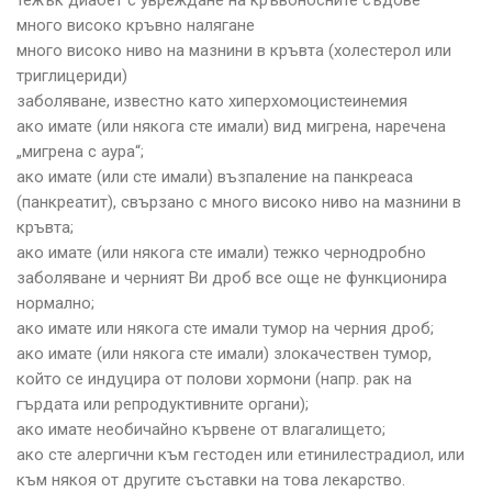
много високо кръвно налягане
много високо ниво на мазнини в кръвта (холестерол или
триглицериди)
заболяване, известно като хиперхомоцистеинемия
ако имате (или някога сте имали) вид мигрена, наречена
„мигрена с аура“;
ако имате (или сте имали) възпаление на панкреаса
(панкреатит), свързано с много високо ниво на мазнини в
кръвта;
ако имате (или някога сте имали) тежко чернодробно
заболяване и черният Ви дроб все още не функционира
нормално;
ако имате или някога сте имали тумор на черния дроб;
ако имате (или някога сте имали) злокачествен тумор,
който се индуцира от полови хормони (напр. рак на
гърдата или репродуктивните органи);
ако имате необичайно кървене от влагалището;
ако сте алергични към гестоден или етинилестрадиол, или
към някоя от другите съставки на това лекарство.