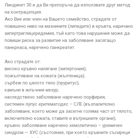
Линдинет 30 и да Ви препоръча да използвате друг метод
на контрацепция.
Ако Вие или член на Вашето семейство, страдате от
повишено ниво на мазнините (липидите) в кръвта, наричано
хипертриглицеридемия, тъй като това нарушение може да
повиши риска за развитие на заболяване засягащо
панкреаса, наречено панкреатит.
Ако страдате от:
високо кръвно налягане (хипертония);
пожълтяване на кожата (жълтеница);
сърбеж по цялото тяло (пруритус);
камъни в жлъчния мехур;
наследствено заболяване наречено порфирия;
системен лупус еритематодес – СЛЕ (възпалително
заболяване, което може да засегне голяма част от тялото,
включително кожата, ставите и вътрешните органи);
кръвно заболяване наречено хемолитично – уремичен
синдром — ХУС (състояние, при което кръвните съсиреци