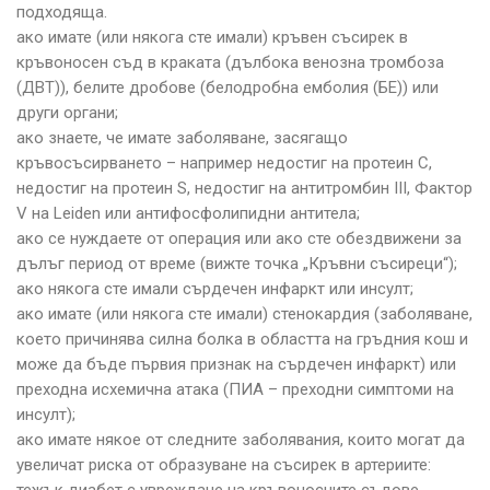
подходяща.
ако имате (или някога сте имали) кръвен съсирек в
кръвоносен съд в краката (дълбока венозна тромбоза
(ДВТ)), белите дробове (белодробна емболия (БЕ)) или
други органи;
ако знаете, че имате заболяване, засягащо
кръвосъсирването – например недостиг на протеин С,
недостиг на протеин S, недостиг на антитромбин III, Фактор
V на Leiden или антифосфолипидни антитела;
ако се нуждаете от операция или ако сте обездвижени за
дълъг период от време (вижте точка „Кръвни съсиреци“);
ако някога сте имали сърдечен инфаркт или инсулт;
ако имате (или някога сте имали) стенокардия (заболяване,
което причинява силна болка в областта на гръдния кош и
може да бъде първия признак на сърдечен инфаркт) или
преходна исхемична атака (ПИА – преходни симптоми на
инсулт);
ако имате някое от следните заболявания, които могат да
увеличат риска от образуване на съсирек в артериите:
тежък диабет с увреждане на кръвоносните съдове