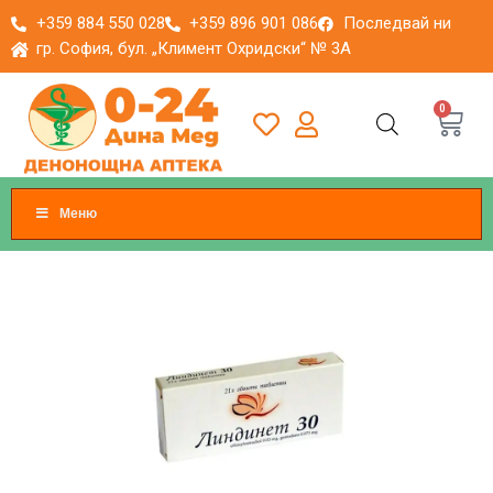
+359 884 550 028
+359 896 901 086
Последвай ни
гр. София, бул. „Климент Охридски“ № 3A
0
Меню