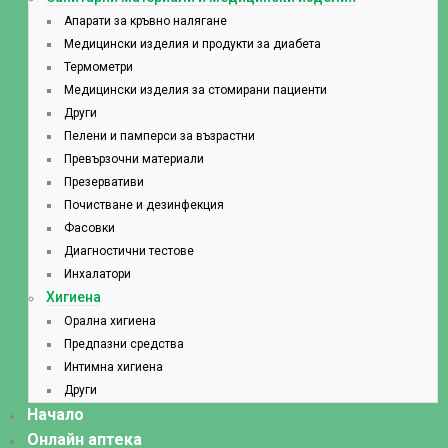
Апарати за кръвно налягане
Медицински изделия и продукти за диабета
Термометри
Медицински изделия за стомирани пациенти
Други
Пелени и памперси за възрастни
Превързочни материали
Презервативи
Почистване и дезинфекция
Фасовки
Диагностични тестове
Инхалатори
Хигиена
Орална хигиена
Предпазни средства
Интимна хигиена
Други
Начало
Онлайн аптека