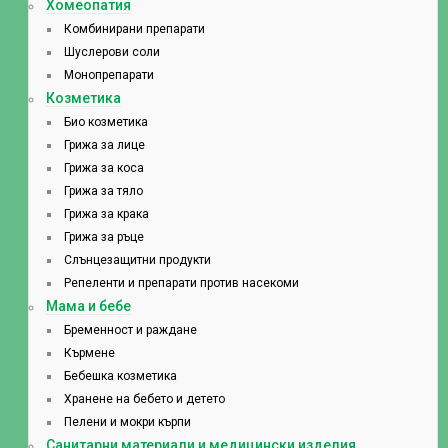
Хомеопатия
Комбинирани препарати
Шуслерови соли
Монопрепарати
Козметика
Био козметика
Грижа за лице
Грижа за коса
Грижа за тяло
Грижа за крака
Грижа за ръце
Слънцезащитни продукти
Репеленти и препарати против насекоми
Мама и бебе
Бременност и раждане
Кърмене
Бебешка козметика
Хранене на бебето и детето
Пелени и мокри кърпи
Санитарни материали и медицински изделия