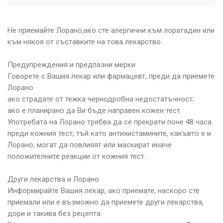
Не приемайте Лорано,ако сте алергични към лоратадин или
към някоя от съставките на това лекарство.
Предупреждения и предпазни мерки
Говорете с Вашия лекар или фармацевт, преди да приемете
Лорано
ако страдате от тежка чернодробна недостатъчност;
ако е планирано да Ви бъде направен кожен тест.
Употребата на Лорано трябва да се прекрати поне 48 часа
преди кожния тест, тъй като антихистамините, какъвто e и
Лорано, могат да повлияят или маскират иначе
положителните реакции от кожния тест.
Други лекарства и Лорано
Информирайте Вашия лекар, ако приемате, наскоро сте
приемали или е възможно да приемете други лекарства,
дори и такива без рецепта.