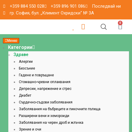
+359 884 550 028
+359 896 901 086
Последвай ни
гр. София, бул. „Климент Охридски“ № 3A
0
Меню
Категории
Здраве
Алергии
Безсъние
Гадене и повръщане
Стомашно-чревни оплаквания
Депресии, напрежение и стрес
Диабет
Сърдечно-съдови заболявания
Заболявания на бъбреците и пикочните пътища
Разширени вени и хемороиди
Заболявания на черен дроб и жлъчка
Зрение и очи