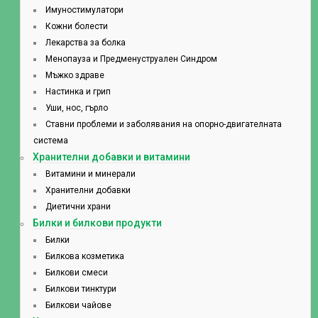
Имуностимулатори
Кожни болести
Лекарства за болка
Менопауза и Предменуструален Синдром
Мъжко здраве
Настинка и грип
Уши, нос, гърло
Ставни проблеми и заболявания на опорно-двигателната
система
Хранителни добавки и витамини
Витамини и минерали
Хранителни добавки
Диетични храни
Билки и билкови продукти
Билки
Билкова козметика
Билкови смеси
Билкови тинктури
Билкови чайове