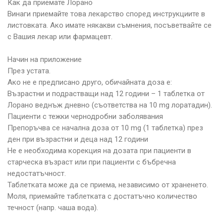
Как да приемате Лорано
Винаги приемайте това лекарство според инструкциите в
листовката. Ако имате някакви съмнения, посъветвайте се
с Вашия лекар или фармацевт.
Начин на приложение
През устата.
Ако не е предписано друго, обичайната доза е:
Възрастни и подрастващи над 12 години – 1 таблетка от
Лорано веднъж дневно (съответства на 10 mg лоратадин).
Пациенти с тежки чернодробни заболявания
Препоръчва се начална доза от 10 mg (1 таблетка) през
ден при възрастни и деца над 12 години
Не е необходима корекция на дозата при пациенти в
старческа възраст или при пациенти с бъбречна
недостатъчност.
Таблетката може да се приема, независимо от храненето.
Моля, приемайте таблетката с достатъчно количество
течност (напр. чаша вода).