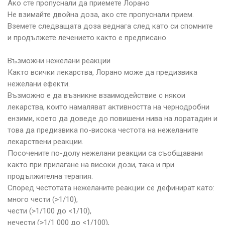
Ако сте пропуснали да приемете Лорано
Не взимайте двойна доза, ако сте пропуснали прием.
Вземете следващата доза веднага след като си спомните
и продължете лечението както е предписано.
Възможни нежелани реакции
Както всички лекарства, Лорано може да предизвика
нежелани ефекти.
Възможно е да възникне взаимодействие с някои
лекарства, които намаляват активността на чернодробни
ензими, което да доведе до повишени нива на лоратадин и
това да предизвика по-висока честота на нежеланите
лекарствени реакции.
Посочените по-долу нежелани реакции са съобщавани
както при прилагане на високи дози, така и при
продължителна терапия.
Според честотата нежеланите реакции се дефинират като:
много чести (>1/10),
чести (>1/100 до <1/10),
нечести (>1/1 000 до <1/100),