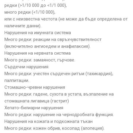
редки (>1/10 000 до <1/1 000),
много редки (<1/10 000),
или с неизвестна честота (не може да бъде определена от
наличните данни).
Нарушения на имунната система
Много редки: реакции на свръхчувствителност
(включително ангиоедем и анафилаксия).
Нарушения на нервната система
Много редки: замаяност, гърчове.
Сърдечни нарушения
Много редки: учестен сърдечен ритъм (тахикардия),
палпитации.
Стомашно-чревни нарушения
Много редки: гадене, сухота в устата, възпаление на
стомашната лигавица (гастрит)
Хепато-билиарни нарушения
Много редки: нарушение на чернодробната функция.
Нарушения на кожата и подкожната тъкан
Много редки: кожен обрив, косопад (алопеция).