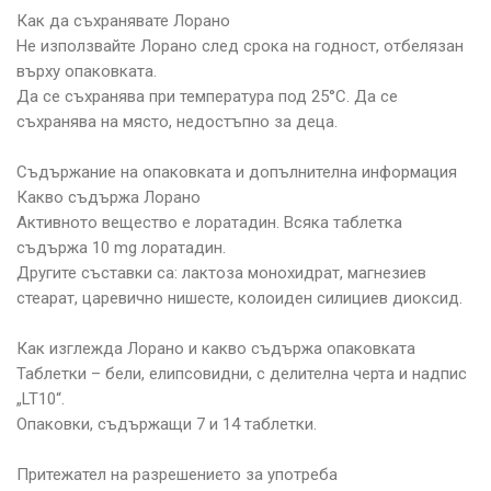
Как да съхранявате Лорано
Не използвайте Лорано след срока на годност, отбелязан
върху опаковката.
Да се съхранява при температура под 25°С. Да се
съхранява на място, недостъпно за деца.
Съдържание на опаковката и допълнителна информация
Какво съдържа Лорано
Активното вещество е лоратадин. Всяка таблетка
съдържа 10 mg лоратадин.
Другите съставки са: лактоза монохидрат, магнезиев
стеарат, царевично нишесте, колоиден силициев диоксид.
Как изглежда Лорано и какво съдържа опаковката
Таблетки – бели, елипсовидни, с делителна черта и надпис
„LT10“.
Опаковки, съдържащи 7 и 14 таблетки.
Притежател на разрешението за употреба