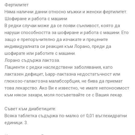
Фертилитет
Няма налични данни относно мъжки и женски фертилитет.
Шофиране и работа с машини
В редки случаи може да се появи сънливост, която да
наруши способността за шофиране и работа с машини. Ето
защо е препоръчително да изчакате и прецените
индивидуалната си реакция към Лорано, преди да
шофирате или работите с машини.
Лорано съдържа лактоза.
Пациенти с редки наследствени заболявания, като
лактазен дефицит, Ьарр-лактазна недостатъчност или
глюкозо-галакгозна малабсорбция, не бива да приемат
това лекарство. Ако Ви е известно, че имате непоносимост
към някои захари, моля посъветвайте се с Вашия лекар.
Съвет към диабетиците:
Всяка таблетка съдържа по-малко от 0,01 въглехидратни
единици. 3.