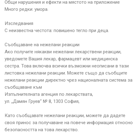
Общи нарушения и ефекти на мястото на приложение
Много редки: умора.
Изследвания
С неизвестна честота: повишено тегло при деца.
Съобщаване на нежелани реакции
Ако получите някакви нежелани лекарствени реакции,
уведомете Вашия лекар, фармацевт или медицинска
сестра. Това включва всички възможни неописани в тази
листовка нежелани реакции. Можете също да съобщите
нежелани реакции директно чрез националната система за
съобщаване към
Изпълнителната агенция по лекарствата,
ул. „Дамян Груев“ № 8, 1303 София,
Като съобщавате нежелани реакции, можете да дадете
своя принос за получаване на повече информация относно
безопасността на това лекарство.