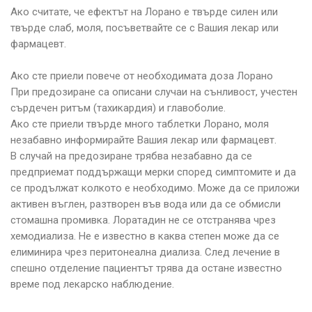
Ако считате, че ефектът на Лорано е твърде силен или
твърде слаб, моля, посъветвайте се с Вашия лекар или
фармацевт.
Ако сте приели повече от необходимата доза Лорано
При предозиране са описани случаи на сънливост, учестен
сърдечен ритъм (тахикардия) и главоболие.
Ако сте приели твърде много таблетки Лорано, моля
незабавно информирайте Вашия лекар или фармацевт.
В случай на предозиране трябва незабавно да се
предприемат поддържащи мерки според симптомите и да
се продължат колкото е необходимо. Може да се приложи
активен въглен, разтворен във вода или да се обмисли
стомашна промивка. Лоратадин не се отстранява чрез
хемодиализа. Не е известно в каква степен може да се
елиминира чрез перитонеална диализа. След лечение в
спешно отделение пациентът трява да остане известно
време под лекарско наблюдение.