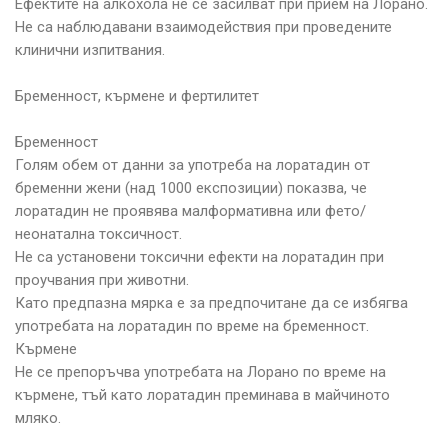
Ефектите на алкохола не се засилват при прием на Лорано.
Не са наблюдавани взаимодействия при проведените
клинични изпитвания.
Бременност, кърмене и фертилитет
Бременност
Голям обем от данни за употреба на лоратадин от
бременни жени (над 1000 експозиции) показва, че
лоратадин не проявява малформативна или фето/
неонатална токсичност.
Не са установени токсични ефекти на лоратадин при
проучвания при животни.
Като предпазна мярка е за предпочитане да се избягва
употребата на лоратадин по време на бременност.
Кърмене
Не се препоръчва употребата на Лорано по време на
кърмене, тъй като лоратадин преминава в майчиното
мляко.