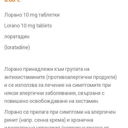
Лорано 10 mg таблетки
Lorano 10 mg tablets
лоратадин
(loratadine)
Лорано принадлежи към групата на
антихистамините (противоалергични продукти)
и се използва за лечение на симптомите при
някои алергични заболявания, свързани с
повишено освобождаване на хистамин.
Лорано се прилага при симптоми на алергичен
ринит (напр. сенна хрема) и хронична
идиопатична уртикария (копривна треска от