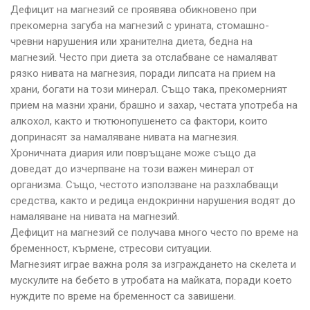
Дефицит на магнезий се проявява обикновено при
прекомерна загуба на магнезий с урината, стомашно-
чревни нарушения или хранителна диета, бедна на
магнезий. Често при диета за отслабване се намаляват
рязко нивата на магнезия, поради липсата на прием на
храни, богати на този минерал. Също така, прекомерният
прием на мазни храни, брашно и захар, честата употреба на
алкохол, както и тютюнопушенето са фактори, които
допринасят за намаляване нивата на магнезия.
Хроничната диария или повръщане може също да
доведат до изчерпване на този важен минерал от
организма. Също, честото използване на разхлабващи
средства, както и редица ендокринни нарушения водят до
намаляване на нивата на магнезий.
Дефицит на магнезий се получава много често по време на
бременност, кърмене, стресови ситуации.
Магнезият играе важна роля за изграждането на скелета и
мускулите на бебето в утробата на майката, поради което
нуждите по време на бременност са завишени.