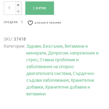
Магне Марин Натурален Морски Магнезий 350 мг x 30 капсули 
КУПИ
СПОДЕЛИ
ДОБАВИ В ЛЮБИМИ
SKU:
37418
Категории:
Здраве
,
Безсъние
,
Витамини и
минерали
,
Депресии, напрежение и
стрес
,
Ставни проблеми и
заболявания на опорно-
двигателната система
,
Сърдечно-
съдови заболявания
,
Хранителни
добавки
,
Хранителни добавки и
витамини