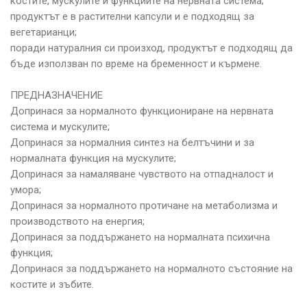
костите, мускулите и функциите на нервната система;
продуктът е в растителни капсули и е подходящ за
вегетарианци;
поради натуралния си произход, продуктът е подходящ да
бъде използван по време на бременност и кърмене.
ПРЕДНАЗНАЧЕНИЕ
Допринася за нормалното функциониране на нервната
система и мускулите;
Допринася за нормалния синтез на белтъчини и за
нормалната функция на мускулите;
Допринася за намаляване чувството на отпадналост и
умора;
Допринася за нормалното протичане на метаболизма и
производството на енергия;
Допринася за поддържането на нормалната психична
функция;
Допринася за поддържането на нормалното състояние на
костите и зъбите.