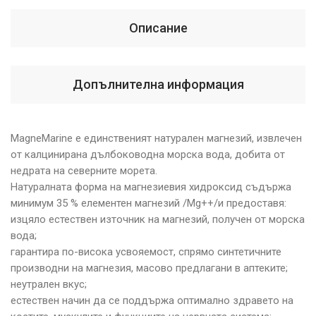
Описание
Допълнителна информация
MagneMarine е единственият натурален магнезий, извлечен
от калцинирана дълбоководна морска вода, добита от
недрата на северните морета.
Натуралната форма на магнезиевия хидроксид съдържа
минимум 35 % елементен магнезий /Mg++/и предоставя:
изцяло естествен източник на магнезий, получен от морска
вода;
гарантира по-висока усвояемост, спрямо синтетичните
производни на магнезия, масово предлагани в аптеките;
неутрален вкус;
естествен начин да се поддържа оптимално здравето на