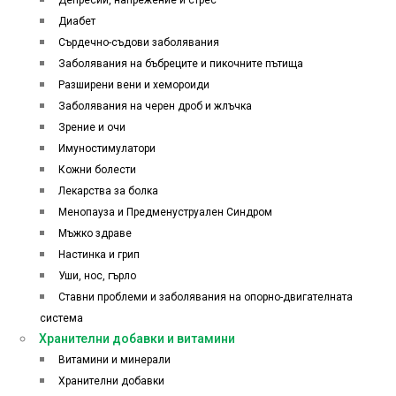
Депресии, напрежение и стрес
Диабет
Сърдечно-съдови заболявания
Заболявания на бъбреците и пикочните пътища
Разширени вени и хемороиди
Заболявания на черен дроб и жлъчка
Зрение и очи
Имуностимулатори
Кожни болести
Лекарства за болка
Менопауза и Предменуструален Синдром
Мъжко здраве
Настинка и грип
Уши, нос, гърло
Ставни проблеми и заболявания на опорно-двигателната
система
Хранителни добавки и витамини
Витамини и минерали
Хранителни добавки