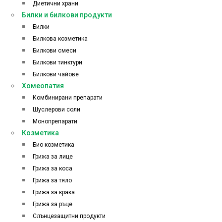
Диетични храни
Билки и билкови продукти
Билки
Билкова козметика
Билкови смеси
Билкови тинктури
Билкови чайове
Хомеопатия
Комбинирани препарати
Шуслерови соли
Монопрепарати
Козметика
Био козметика
Грижа за лице
Грижа за коса
Грижа за тяло
Грижа за крака
Грижа за ръце
Слънцезащитни продукти