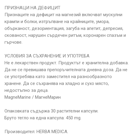
ПРИЗНАЦИ НА ДЕФИЦИТ
Признаците на дефицит на магнезий включват мускулни
крампи и болки, изтръпване на крайниците, умора,
обърканост, дезориентация, загуба на апетит, депресия,
скованост, нарушен сърдечен ритъм, коронарен спазъм и
гърчове.
УСЛОВИЯ ЗА СЪХРАНЕНИЕ И УПОТРЕБА
Не е лекарствен продукт. Продуктът е хранителна добавка.
Да не се превишава препоръчителната дневна доза. Да не
се употребява като заместител на разнообразното
хранене. Да се съхранява на хладно и сухо място,
недостъпно за деца.
MagneMarine / МагнеМарин
Опаковката съдържа 30 растителни капсули.
Бруто тегло на една капсула: 450 mg.
Производител: HERBA MEDICA.