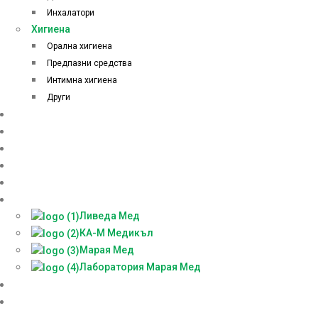
Инхалатори
Хигиена
Орална хигиена
Предпазни средства
Интимна хигиена
Други
Начало
Онлайн аптека
За нас
Контакти
Блог
Партньори
Ливеда Мед
КА-М Медикъл
Марая Мед
Лаборатория Марая Мед
Доставки
БЕЗПЛАТНА КОНСУЛТАЦИЯ