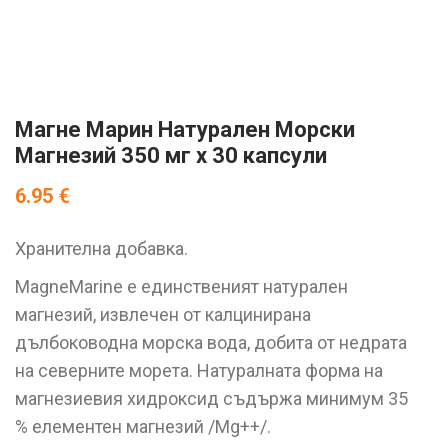
Магне Марин Натурален Морски
Магнезий 350 мг x 30 капсули
6.95
€
Хранителна добавка.
MagneMarine е единственият натурален
магнезий, извлечен от калцинирана
дълбоководна морска вода, добита от недрата
на северните морета. Натуралната форма на
магнезиевия хидроксид съдържа минимум 35
% елементен магнезий /Mg++/.