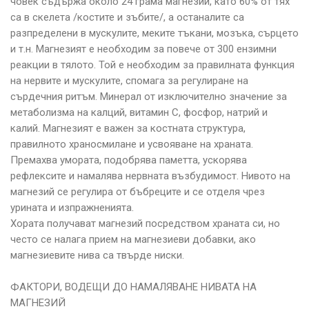
човек съдържа около 24 грама магнезий, като 60% от тях
са в скелета /костите и зъбите/, а останалите са
разпределени в мускулите, меките тъкани, мозъка, сърцето
и т.н. Магнезият е необходим за повече от 300 ензимни
реакции в тялото. Той е необходим за правилната функция
на нервите и мускулите, спомага за регулиране на
сърдечния ритъм. Минерал от изключително значение за
метаболизма на калций, витамин С, фосфор, натрий и
калий. Магнезият е важен за костната структура,
правилното храносмилане и усвояване на храната.
Премахва умората, подобрява паметта, ускорява
рефлексите и намалява нервната възбудимост. Нивото на
магнезий се регулира от бъбреците и се отделя чрез
урината и изпражненията.
Хората получават магнезий посредством храната си, но
често се налага прием на магнезиеви добавки, ако
магнезиевите нива са твърде ниски.
ФАКТОРИ, ВОДЕЩИ ДО НАМАЛЯВАНЕ НИВАТА НА
МАГНЕЗИЙ