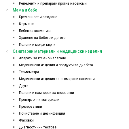
Репеленти и препарати против насекоми
Мама и бебе
Бременност и раждане
Кърмене
Бебешка козметика
Хранене на бебето и детето
Пелени и мокри кърпи
Санитарни материали и медицински изделия
Апарати за кръвно налягане
Медицински изделия и продукти за диабета
Термометри
Медицински изделия за стомирани пациенти
Други
Пелени и памперси за възрастни
Превързочни материали
Презервативи
Почистване и дезинфекция
Фасовки
Диагностични тестове