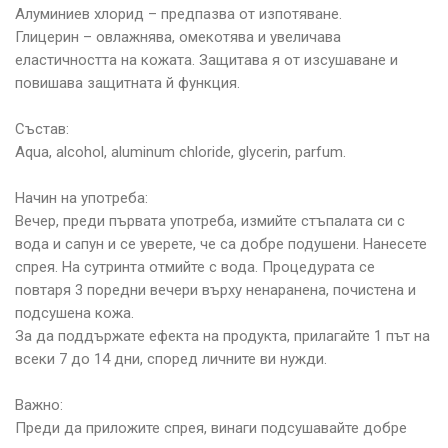
Алуминиев хлорид – предпазва от изпотяване.
Глицерин – овлажнява, омекотява и увеличава
еластичността на кожата. Защитава я от изсушаване и
повишава защитната й функция.
Състав:
Aqua, alcohol, aluminum chloride, glycerin, parfum.
Начин на употреба:
Вечер, преди първата употреба, измийте стъпалата си с
вода и сапун и се уверете, че са добре подушени. Нанесете
спрея. На сутринта отмийте с вода. Процедурата се
повтаря 3 поредни вечери върху ненаранена, почистена и
подсушена кожа.
За да поддържате ефекта на продукта, прилагайте 1 път на
всеки 7 до 14 дни, според личните ви нужди.
Важно:
Преди да приложите спрея, винаги подсушавайте добре