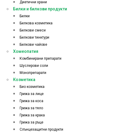
Диетични храни
Билки и билкови продукти
Билки
Билкова козметика
Билкови смеси
Билкови тинктури
Билкови чайове
Хомеопатия
Комбинирани препарати
Шуслерови соли
Монопрепарати
Козметика
Био козметика
Грижа за лице
Грижа за коса
Грижа за тяло
Грижа за крака
Грижа за ръце
Слънцезащитни продукти