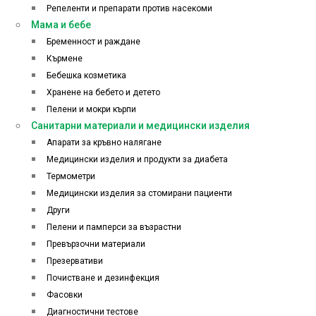
Репеленти и препарати против насекоми
Мама и бебе
Бременност и раждане
Кърмене
Бебешка козметика
Хранене на бебето и детето
Пелени и мокри кърпи
Санитарни материали и медицински изделия
Апарати за кръвно налягане
Медицински изделия и продукти за диабета
Термометри
Медицински изделия за стомирани пациенти
Други
Пелени и памперси за възрастни
Превързочни материали
Презервативи
Почистване и дезинфекция
Фасовки
Диагностични тестове