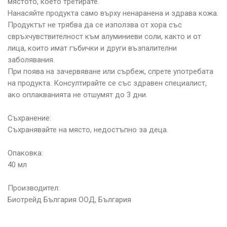
мястото, което третирате.
Нанасяйте продукта само върху ненаранена и здрава кожа.
Продуктът не трябва да се използва от хора със
свръхчувствителност към алуминиеви соли, както и от
лица, които имат гъбички и други възпалителни
заболявания.
При поява на зачервяване или сърбеж, спрете употребата
на продукта. Консултирайте се със здравен специалист,
ако оплакванията не отшумят до 3 дни.
Съхранение:
Съхранявайте на място, недостъпно за деца.
Опаковка:
40 мл
Производител:
Биотрейд България ООД, България