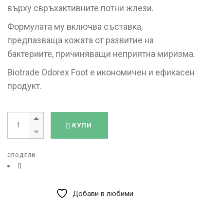
върху свръхактивните потни жлези.
Формулата му включва съставка,
предпазваща кожата от развитие на
бактериите, причиняващи неприятна миризма.
Biotrade Odorex Foot е икономичен и ефикасен
продукт.
Odorex foot spray Одорекс фуут спрей за крака 40 мл quantity
КУПИ
СПОДЕЛИ
Добави в любими