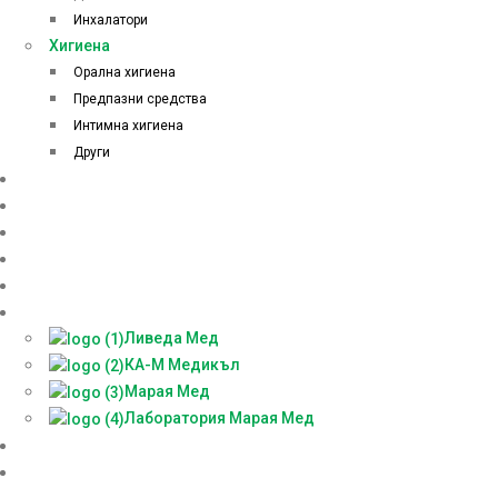
Инхалатори
Хигиена
Орална хигиена
Предпазни средства
Интимна хигиена
Други
Начало
Онлайн аптека
За нас
Контакти
Блог
Партньори
Ливеда Мед
КА-М Медикъл
Марая Мед
Лаборатория Марая Мед
Доставки
БЕЗПЛАТНА КОНСУЛТАЦИЯ