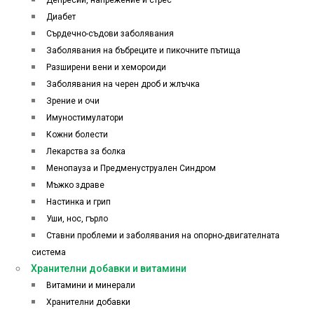
Депресии, напрежение и стрес
Диабет
Сърдечно-съдови заболявания
Заболявания на бъбреците и пикочните пътища
Разширени вени и хемороиди
Заболявания на черен дроб и жлъчка
Зрение и очи
Имуностимулатори
Кожни болести
Лекарства за болка
Менопауза и Предменуструален Синдром
Мъжко здраве
Настинка и грип
Уши, нос, гърло
Ставни проблеми и заболявания на опорно-двигателната
система
Хранителни добавки и витамини
Витамини и минерали
Хранителни добавки