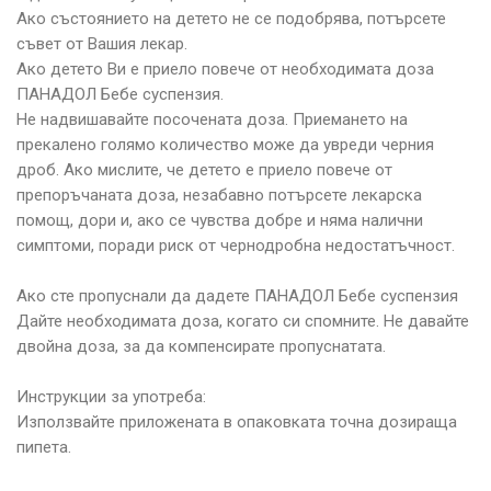
Ако състоянието на детето не се подобрява, потърсете
съвет от Вашия лекар.
Ако детето Ви е приело повече от необходимата доза
ПАНАДОЛ Бебе суспензия.
Не надвишавайте посочената доза. Приемането на
прекалено голямо количество може да увреди черния
дроб. Ако мислите, че детето е приело повече от
препоръчаната доза, незабавно потърсете лекарска
помощ, дори и, ако се чувства добре и няма налични
симптоми, поради риск от чернодробна недостатъчност.
Ако сте пропуснали да дадете ПАНАДОЛ Бебе суспензия
Дайте необходимата доза, когато си спомните. Не давайте
двойна доза, за да компенсирате пропуснатата.
Инструкции за употреба:
Използвайте приложената в опаковката точна дозираща
пипета.