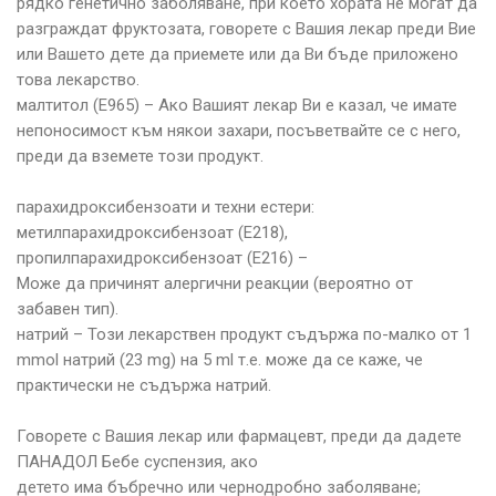
рядко генетично заболяване, при което хората не могат да
разграждат фруктозата, говорете с Вашия лекар преди Вие
или Вашето дете да приемете или да Ви бъде приложено
това лекарство.
малтитол (Е965) – Ако Вашият лекар Ви е казал, че имате
непоносимост към някои захари, посъветвайте се с него,
преди да вземете този продукт.
парахидроксибензоати и техни естери:
метилпарахидроксибензоат (Е218),
пропилпарахидроксибензоат (Е216) –
Може да причинят алергични реакции (вероятно от
забавен тип).
натрий – Този лекарствен продукт съдържа по-малко от 1
mmol натрий (23 mg) на 5 ml т.е. може да се каже, че
практически не съдържа натрий.
Говорете с Вашия лекар или фармацевт, преди да дадете
ПАНАДОЛ Бебе суспензия, ако
детето има бъбречно или чернодробно заболяване;