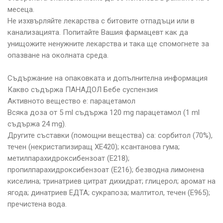
месеца.
Не изхвърляйте лекарства с битовите отпадъци или в
канализацията. Попитайте Вашия фармацевт как да
унищожите ненужните лекарства и така ще спомогнете за
опазване на околната среда.
Съдържание на опаковката и допълнителна информация
Какво съдържа ПАНАДОЛ Бебе суспензия
Активното вещество е: парацетамол
Всяка доза от 5 ml съдържа 120 mg парацетамол (1 ml
съдържа 24 mg).
Другите съставки (помощни вещества) са: сорбитол (70%),
течен (некристапизиращ ХЕ420); ксантанова гума;
метилпарахидроксибензоат (Е218);
пропилпарахидроксибензоат (Е216); безводна лимонена
киселина; тринатриев цитрат дихидрат; глицерол; аромат на
ягода; динатриев ЕДТА; сукрапоза; малтитол, течен (Е965);
пречистена вода.