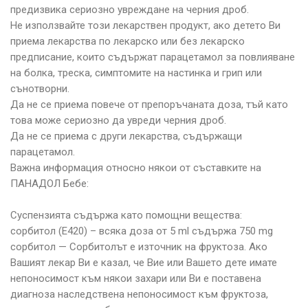
предизвика сериозно увреждане на черния дроб.
Не използвайте този лекарствен продукт, ако детето Ви
приема лекарства по лекарско или без лекарско
предписание, които съдържат парацетамол за повлияване
на болка, треска, симптомите на настинка и грип или
сънотворни.
Да не се приема повече от препоръчаната доза, тъй като
това може сериозно да увреди черния дроб.
Да не се приема с други лекарства, съдържащи
парацетамол.
Важна информация относно някои от съставките на
ПАНАДОЛ Бебе:
Суспензията съдържа като помощни вещества:
сорбитол (Е420) – всяка доза от 5 ml съдържа 750 mg
сорбитол — Сорбитолът е източник на фруктоза. Ако
Вашият лекар Ви е казал, че Вие или Вашето дете имате
непоносимост към някои захари или Ви е поставена
диагноза наследствена непоносимост към фруктоза,