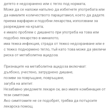
детето е недохранено или с тегло под нормата;
Може да се наложи напълно да избегнете употребата или
да намалите количеството парацетамол, което да дадете.
приема варфарин и подобни лекарства, използвани за
разреждане на кръвта;
е имало проблем с дишането при употреба на това или
подобно лекарство в миналото;
има тежка инфекция, страда от тежко недохранване или е
с тежко поднормено тегло, тъй като това може да увеличи
риска от метаболитна ацидоза.
Признаците на метаболитна ацидоза включват:
дълбоко, учестено, затруднено дишане;
позиви за повръщане, повръщане;
загуба на апетит.
Незабавно уведомете лекаря си, ако имате комбинация от
тези симптоми.
Ако симптомите не се подобрят, трябва да потърсите
лекарска помощ.