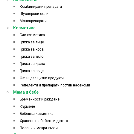
Комбинирани препарати
Шуслерови соли
Монопрепарати
Козметика
Био козметика
Грижа за лице
Грижа за коса
Грижа за тяло
Грижа за крака
Грижа за ръце
Слънцезащитни продукти
Репеленти и препарати против насекоми
Мама и бебе
Бременност и раждане
Кърмене
Бебешка козметика
Хранене на бебето и детето
Пелени и мокри кърпи