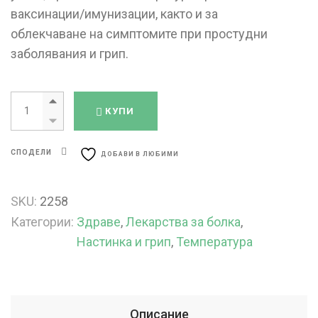
ваксинации/имунизации, както и за
облекчаване на симптомите при простудни
заболявания и грип.
Панадол Бебе Сироп 120 мг / 5 мл перорална суспензия 100 мл
КУПИ
СПОДЕЛИ
ДОБАВИ В ЛЮБИМИ
SKU:
2258
Категории:
Здраве
,
Лекарства за болка
,
Настинка и грип
,
Температура
Описание