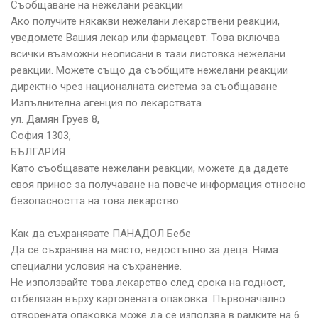
Съобщаване на нежелани реакции
Ако получите някакви нежелани лекарствени реакции,
уведомете Вашия лекар или фармацевт. Това включва
всички възможни неописани в тази листовка нежелани
реакции. Можете също да съобщите нежелани реакции
директно чрез националната система за съобщаване
Изпълнителна агенция по лекарствата
ул. Дамян Груев 8,
София 1303,
БЪЛГАРИЯ
Като съобщавате нежелани реакции, можете да дадете
своя принос за получаване на повече информация относно
безопасността на това лекарство.
Как да съхранявате ПАНАДОЛ Бебе
Да се съхранява на място, недостъпно за деца. Няма
специални условия на съхранение.
Не използвайте това лекарство след срока на годност,
отбелязан върху картонената опаковка. Първоначално
отворената опаковка може да се използва в рамките на 6