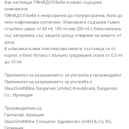
Как изглежда ПАНАДОЛ Бебе и какво съдържа
опаковката
ПАНАДОЛ Бебе е непрозрачна до полупрозрачна, бяла до
леко кафеникава суспензия. Опаковката съдържа тъмно
стъклено шише от 60 ml, 100 ml или 200 ml с бяла капачка,
със запушалка, със защита срещу отваряне на шишето от
деца.
В опаковката има пластмасова пипета, състояща се от
корпус и бяло бутало с външно градуирана скала от 0,5 ml
до 10 ml.
Притежател на разрешението за употреба и производител
Притежател на разрешението за употреба е:
GlaxoSmithKline Dungarvan Limited, Knockbrack, Dungarvan,
Co., Ирландия
Производители са:
Farmaclair, Франция
GlaxoSmithKline Consumer Здравеcare GmbH & Co, KG,
Германия