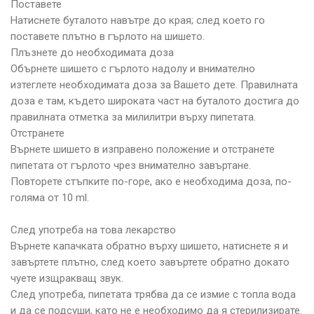
Поставете
Натиснете буталото навътре до края; след което го
поставете плътно в гърлото на шишето.
Плъзнете до необходимата доза
Обърнете шишето с гърлото надолу и внимателно
изтеглете необходимата доза за Вашето дете. Правилната
доза е там, където широката част на буталото достига до
правилната отметка за милилитри върху пипетата.
Отстранете
Върнете шишето в изправено положение и отстранете
пипетата от гърлото чрез внимателно завъртане.
Повторете стъпките по-горе, ако е необходима доза, по-
голяма от 10 ml.
След употреба на това лекарство
Върнете капачката обратно върху шишето, натиснете я и
завъртете плътно, след което завъртете обратно докато
чуете изщракващ звук.
След употреба, пипетата трябва да се измие с топла вода
и да се подсуши, като не е необходимо да я стерилизирате.