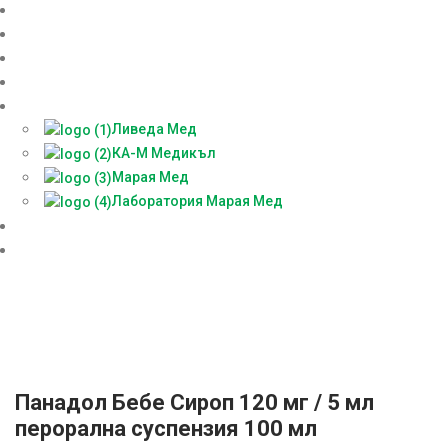
Онлайн аптека
За нас
Контакти
Блог
Партньори
Ливеда Мед
КА-М Медикъл
Марая Мед
Лаборатория Марая Мед
Доставки
БЕЗПЛАТНА КОНСУЛТАЦИЯ
Панадол Бебе Сироп 120 мг / 5 мл
перорална суспензия 100 мл