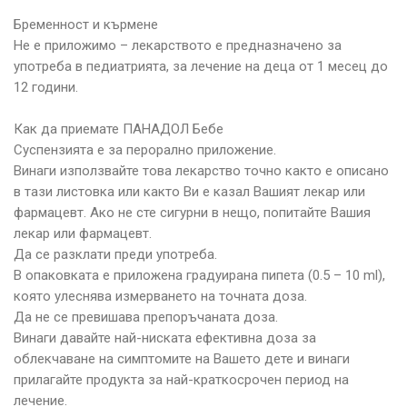
Бременност и кърмене
Не е приложимо – лекарството е предназначено за
употреба в педиатрията, за лечение на деца от 1 месец до
12 години.
Как да приемате ПАНАДОЛ Бебе
Суспензията е за перорално приложение.
Винаги използвайте това лекарство точно както е описано
в тази листовка или както Ви е казал Вашият лекар или
фармацевт. Ако не сте сигурни в нещо, попитайте Вашия
лекар или фармацевт.
Да се разклати преди употреба.
В опаковката е приложена градуирана пипета (0.5 – 10 ml),
която улеснява измерването на точната доза.
Да не се превишава препоръчаната доза.
Винаги давайте най-ниската ефективна доза за
облекчаване на симптомите на Вашето дете и винаги
прилагайте продукта за най-краткосрочен период на
лечение.