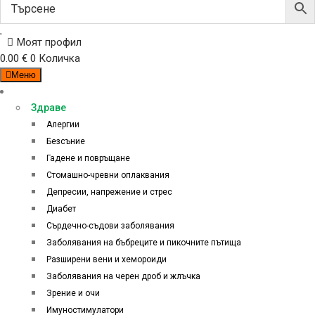
Моят профил
0.00
€
0
Количка
Меню
Категории
Здраве
Алергии
Безсъние
Гадене и повръщане
Стомашно-чревни оплаквания
Депресии, напрежение и стрес
Диабет
Сърдечно-съдови заболявания
Заболявания на бъбреците и пикочните пътища
Разширени вени и хемороиди
Заболявания на черен дроб и жлъчка
Зрение и очи
Имуностимулатори