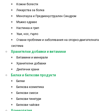
Кожни болести
Лекарства за болка
Менопауза и Предменуструален Синдром
Мъжко здраве
Настинка и грип
Уши, нос, гърло
Ставни проблеми и заболявания на опорно-двигателната
система
Хранителни добавки и витамини
Витамини и минерали
Хранителни добавки
Диетични храни
Билки и билкови продукти
Билки
Билкова козметика
Билкови смеси
Билкови тинктури
Билкови чайове
Хомеопатия