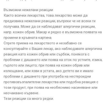
Възможни нежелани реакции
Както всички лекарства, това лекарство може да
предизвика нежелани реакции, въпреки че не всеки ги
получава. Може да се наблюдават алергични реакции,
напр. кожен обрив. Макар и рядко е възможна появата на
промени в кръвната картина.
Спрете приема на лекарството и незабавно се
консултирайте с Вашия лекар, ако наблюдавате алергична
реакция като кожен обрив или сърбеж, понякога с
проблеми с дишането или поява на оток по устните, езика,
гърлото или лицето; при поява на кожен обрив или
излющване, или язви в устата, ако детето ви е имало
проблеми с дишането при употреба на нестероидни
противовъзпалителни лекарства или подобна реакция с
този продукт; при поява на необяснимо насиняване или
неочаквано кървене.
Тези реакции са много редки.