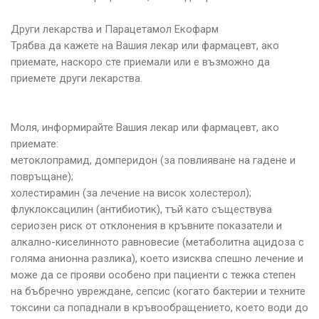
Други лекарства и Парацетамол Екофарм
Трябва да кажете на Вашия лекар или фармацевт, ако
приемате, наскоро сте приемали или е възможно да
приемете други лекарства.
Моля, информирайте Вашия лекар или фармацевт, ако
приемате:
метоклопрамид, домперидон (за повлияване на гадене и
повръщане);
холестирамин (за лечение на висок холестерол);
флуклоксацилин (антибиотик), тъй като съществува
сериозен риск от отклонения в кръвните показатели и
алкално-киселинното равновесие (метаболитна ацидоза с
голяма анионна разлика), което изисква спешно лечение и
може да се прояви особено при пациенти с тежка степен
на бъбречно увреждане, сепсис (когато бактерии и техните
токсини са попаднали в кръвообращението, което води до