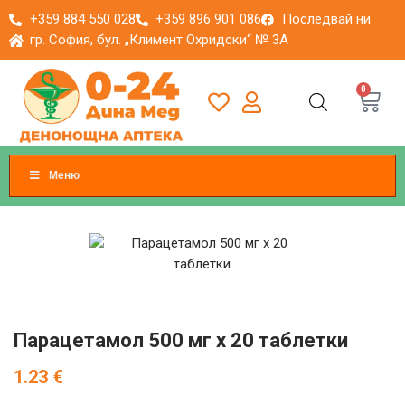
+359 884 550 028
+359 896 901 086
Последвай ни
гр. София, бул. „Климент Охридски“ № 3A
0
Меню
Парацетамол 500 мг x 20 таблетки
1.23
€