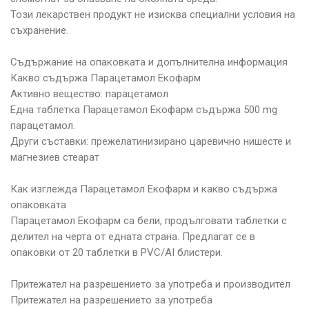
Този лекарствен продукт не изисква специални условия на
съхранение.
Съдържание на опаковката и допълнителна информация
Какво съдържа Парацетамол Екофарм
Активно вещество: парацетамол
Една таблетка Парацетамол Екофарм съдържа 500 mg
парацетамол.
Други съставки: прежелатинизирано царевично нишесте и
магнезиев стеарат
Как изглежда Парацетамол Екофарм и какво съдържа
опаковката
Парацетамол Екофарм са бели, продълговати таблетки с
делител на черта от едната страна. Предлагат се в
опаковки от 20 таблетки в PVC/AI блистери.
Притежател на разрешението за употреба и производител
Притежател на разрешението за употреба