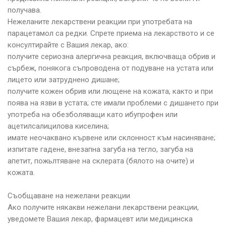
получава.
Нежеланите лекарствени реакции при употребата на
парацетамол са редки. Спрете приема на лекарството и се
консултирайте с Вашия лекар, ако:
получите сериозна алергична реакция, включваща обрив и
сърбеж, понякога съпроводена от подуване на устата или
лицето или затруднено дишане;
получите кожен обрив или лющене на кожата, както и при
поява на язви в устата; сте имали проблеми с дишането при
употреба на обезболяващи като ибупрофен или
ацетилсалицилова киселина;
имате неочаквано кървене или склонност към насиняване;
изпитате гадене, внезапна загуба на тегло, загуба на
апетит, пожьлтяване на склерата (бялото на очите) и
кожата.
Съобщаване на нежелани реакции
Ако получите някакви нежелани лекарствени реакции,
уведомете Вашия лекар, фармацевт или медицинска