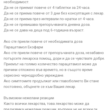
необходимост.
Да не се приемат повече от 4 таблетки за 24 часа.
Да не се приема повече от 3 дни без консултация с лекар.
Да не се приема през интервали по-кратки от 4 часа.
Да не се превишава препоръчваната дневна доза.
Да не се дава на деца под 6-годишна възраст.
Ако сте приели повече от необходимата доза
Парацетамол Екофарм
Ако сте приели повече от препоръчаната доза, незабавно
потърсете лекарска помощ, дори и да се чувствате добре.
Приемът на голямо количество парацетамол може да
причини отложено във времето, но в същото време
сериозно чернодробно увреждане.
Ако симптомите продължат или главоболието Ви стане
постоянно, обърнете се към Вашия лекар.
Възможни нежелани реакции
Както всички лекарства, това лекарство може да
предизвика нежелани реакции, въпреки че не всеки ги