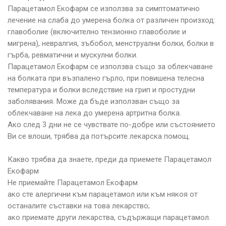
Парацетамол Екофарм се използва за симптоматично
лечение на слаба до умерена болка от различен произход:
главоболие (включително тензионно главоболие и
мигрена), невралгия, зъбобол, менструални болки, болки в
гърба, ревматични и мускулни болки.
Парацетамол Екофарм се използва също за облекчаване
на болката при възпалено гърло, при повишена телесна
температура и болки вследствие на грип и простудни
заболявания. Може да бъде използван също за
облекчаване на лека до умерена артритна болка.
Ако след 3 дни не се чувствате по-добре или състоянието
Ви се влоши, трябва да потърсите лекарска помощ.
Какво трябва да знаете, преди да приемете Парацетамол
Екофарм
Не приемайте Парацетамол Екофарм
ако сте алергични към парацетамол или към някоя от
останалите съставки на това лекарство;
ако приемате други лекарства, съдържащи парацетамол.