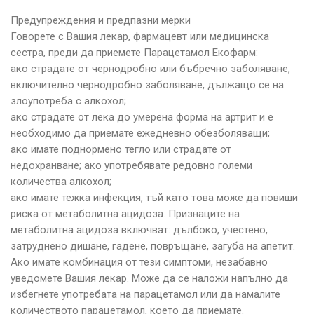
Предупреждения и предпазни мерки
Говорете с Вашия лекар, фармацевт или медицинска
сестра, преди да приемете Парацетамол Екофарм:
ако страдате от чернодробно или бъбречно заболяване,
включително чернодробно заболяване, дължащо се на
злоупотреба с алкохол;
ако страдате от лека до умерена форма на артрит и е
необходимо да приемате ежедневно обезболяващи;
ако имате поднормено тегло или страдате от
недохранване; ако употребявате редовно големи
количества алкохол;
ако имате тежка инфекция, тъй като това може да повиши
риска от метаболитна ацидоза. Признаците на
метаболитна ацидоза включват: дълбоко, учестено,
затруднено дишане, гадене, повръщане, загуба на апетит.
Ако имате комбинация от тези симптоми, незабавно
уведомете Вашия лекар. Може да се наложи напълно да
избегнете употребата на парацетамол или да намалите
количеството парацетамол, което да приемате.