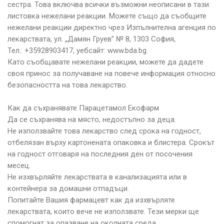
сестра. Това включва всички възможни неописани в тази
листовка нежелани реакции. Можете също да съобщите
нежелани реакции директно чрез Изпълнителна агенция по
лекарствата, ул. „Дамян Груев” № 8, 1303 София,
Тел.: +35928903417, уебсайт: www.bda.bg.
Като съобщавате нежелани реакции, можете да дадете
своя принос за получаване на повече информация относно
безопасността на това лекарство.
Как да съхранявате Парацетамол Екофарм
Да се съхранява на място, недостъпно за деца.
Не използвайте това лекарство след срока на годност,
отбелязан върху картонената опаковка и блистера. Срокът
на годност отговаря на последния ден от посочения
месец.
Не изхвърляйте лекарствата в канализацията или в
контейнера за домашни отпадъци.
Попитайте Вашия фармацевт как да изхвърляте
лекарствата, които вече не използвате. Тези мерки ще
спомогнат за опазване на околната среда.