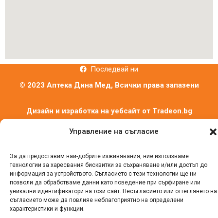
Последвай ни
© 2023 Аптека Дина Мед, Всички права запазени
Дизайн и изработка на уебсайт от
Tradeon.bg
Управление на съгласие
За да предоставим най-добрите изживявания, ние използваме
технологии за харесвания бисквитки за съхраняване и/или достъп до
информация за устройството. Съгласието с тези технологии ще ни
позволи да обработваме данни като поведение при сърфиране или
уникални идентификатори на този сайт. Несъгласието или оттеглянето на
съгласието може да повлияе неблагоприятно на определени
характеристики и функции.