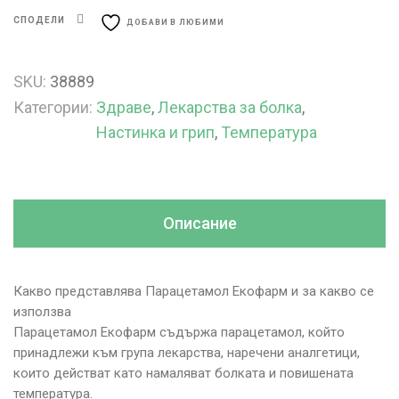
СПОДЕЛИ
ДОБАВИ В ЛЮБИМИ
SKU:
38889
Категории:
Здраве
,
Лекарства за болка
,
Настинка и грип
,
Температура
Описание
Какво представлява Парацетамол Екофарм и за какво се
използва
Парацетамол Екофарм съдържа парацетамол, който
принадлежи към група лекарства, наречени аналгетици,
които действат като намаляват болката и повишената
температура.