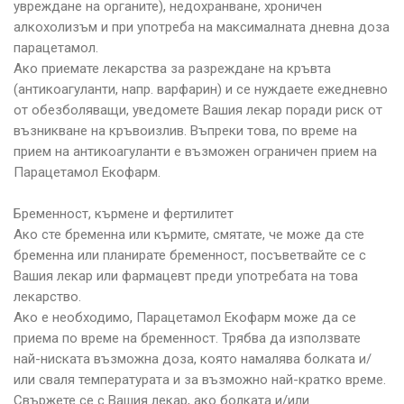
увреждане на органите), недохранване, хроничен
алкохолизъм и при употреба на максималната дневна доза
парацетамол.
Ако приемате лекарства за разреждане на кръвта
(антикоагуланти, напр. варфарин) и се нуждаете ежедневно
от обезболяващи, уведомете Вашия лекар поради риск от
възникване на кръвоизлив. Въпреки това, по време на
прием на антикоагуланти е възможен ограничен прием на
Парацетамол Екофарм.
Бременност, кърмене и фертилитет
Ако сте бременна или кърмите, смятате, че може да сте
бременна или планирате бременност, посъветвайте се с
Вашия лекар или фармацевт преди употребата на това
лекарство.
Ако е необходимо, Парацетамол Екофарм може да се
приема по време на бременност. Трябва да използвате
най-ниската възможна доза, която намалява болката и/
или сваля температурата и за възможно най-кратко време.
Свържете се с Вашия лекар, ако болката и/или