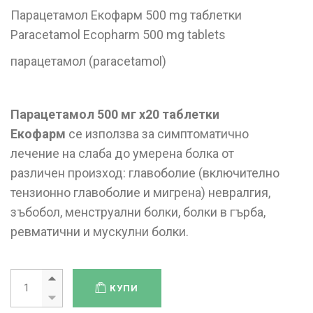
Парацетамол Екофарм 500 mg таблетки
Paracetamol Ecopharm 500 mg tablets
парацетамол (paracetamol)
Парацетамол 500
мг x20
таблетки
Екофарм
се използва за симптоматично
лечение на слаба до умерена болка от
различен произход: главоболие (включително
тензионно главоболие и мигрена) невралгия,
зъбобол, менструални болки, болки в гърба,
ревматични и мускулни болки.
КУПИ