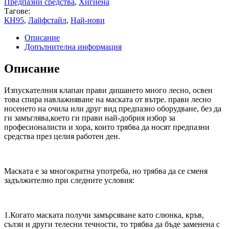
Предпазни средства
,
Хигиена
Тагове:
КН95
,
Лайфстайл
,
Най-нови
Описание
Допълнителна информация
Описание
Изпускателния клапан прави дишането много лесно, освен
това спира навлажняване на маската от вътре. прави лесно
носенето на очила или друг вид предпазно оборудване, без да
ги замъглява,което ги прави най-добрия избор за
професионалисти и хора, които трябва да носят предпазни
средства през целия работен ден.
Маската е за многократна употреба, но трябва да се сменя
задължително при следните условия:
1.Когато маската получи замърсяване като слюнка, кръв,
сълзи и други телесни течности, то трябва да бъде заменена с