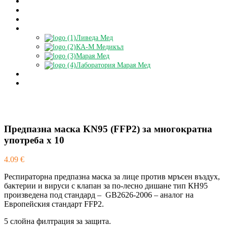
За нас
Контакти
Блог
Партньори
Ливеда Мед
КА-М Медикъл
Марая Мед
Лаборатория Марая Мед
Доставки
БЕЗПЛАТНА КОНСУЛТАЦИЯ
Предпазна маска KN95 (FFP2) за многократна
употреба x 10
4.09
€
Респираторна предпазна маска за лице против мръсен въздух,
бактерии и вируси с клапан за по-лесно дишане тип КН95
произведена под стандард –
GB2626-2006 – аналог на
Европейския стандарт FFP2.
5 слойна филтрация за защита.