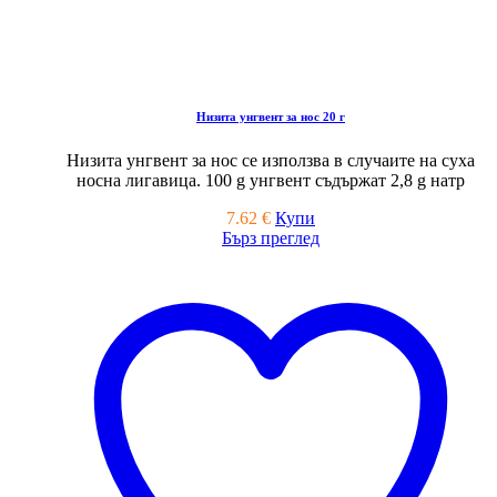
Низита унгвент за нос 20 г
Низита унгвент за нос се използва в случаите на суха
носна лигавица. 100 g унгвент съдържат 2,8 g натр
7.62
€
Купи
Бърз преглед