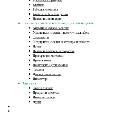
Бременност и раждане
Кърмене
Бебешка козметика
Хранене на бебето и детето
Пелени и мокри кърпи
Санитарни материали и медицински изделия
Апарати за кръвно налягане
Медицински изделия и продукти за диабета
Термометри
Медицински изделия за стомирани пациенти
Други
Пелени и памперси за възрастни
Превързочни материали
Презервативи
Почистване и дезинфекция
Фасовки
Диагностични тестове
Инхалатори
Хигиена
Орална хигиена
Предпазни средства
Интимна хигиена
Други
Начало
Онлайн аптека