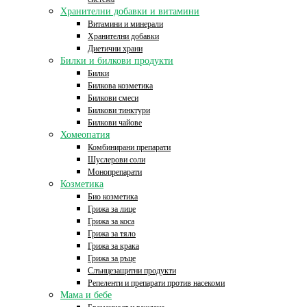
Хранителни добавки и витамини
Витамини и минерали
Хранителни добавки
Диетични храни
Билки и билкови продукти
Билки
Билкова козметика
Билкови смеси
Билкови тинктури
Билкови чайове
Хомеопатия
Комбинирани препарати
Шуслерови соли
Монопрепарати
Козметика
Био козметика
Грижа за лице
Грижа за коса
Грижа за тяло
Грижа за крака
Грижа за ръце
Слънцезащитни продукти
Репеленти и препарати против насекоми
Мама и бебе