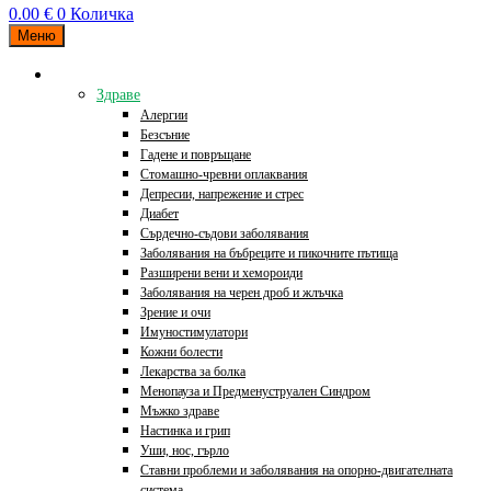
0.00
€
0
Количка
Меню
Категории
Здраве
Алергии
Безсъние
Гадене и повръщане
Стомашно-чревни оплаквания
Депресии, напрежение и стрес
Диабет
Сърдечно-съдови заболявания
Заболявания на бъбреците и пикочните пътища
Разширени вени и хемороиди
Заболявания на черен дроб и жлъчка
Зрение и очи
Имуностимулатори
Кожни болести
Лекарства за болка
Менопауза и Предменуструален Синдром
Мъжко здраве
Настинка и грип
Уши, нос, гърло
Ставни проблеми и заболявания на опорно-двигателната
система