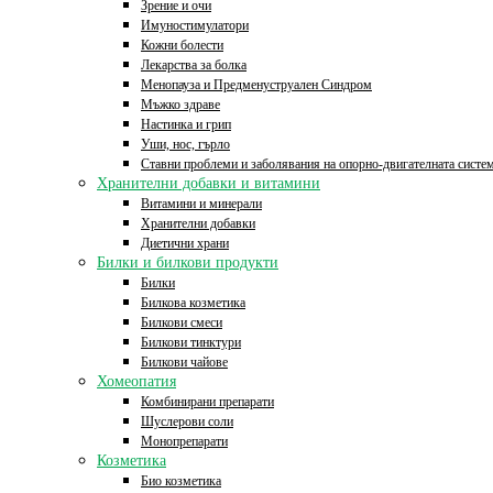
Зрение и очи
Имуностимулатори
Кожни болести
Лекарства за болка
Менопауза и Предменуструален Синдром
Мъжко здраве
Настинка и грип
Уши, нос, гърло
Ставни проблеми и заболявания на опорно-двигателната систе
Хранителни добавки и витамини
Витамини и минерали
Хранителни добавки
Диетични храни
Билки и билкови продукти
Билки
Билкова козметика
Билкови смеси
Билкови тинктури
Билкови чайове
Хомеопатия
Комбинирани препарати
Шуслерови соли
Монопрепарати
Козметика
Био козметика