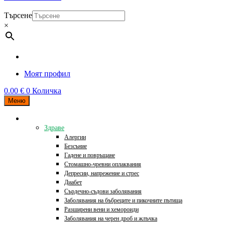
Търсене
×
Моят профил
0.00
€
0
Количка
Меню
Категории
Здраве
Алергии
Безсъние
Гадене и повръщане
Стомашно-чревни оплаквания
Депресии, напрежение и стрес
Диабет
Сърдечно-съдови заболявания
Заболявания на бъбреците и пикочните пътища
Разширени вени и хемороиди
Заболявания на черен дроб и жлъчка