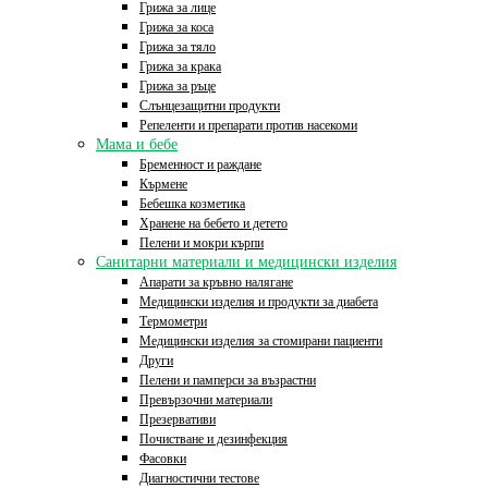
Грижа за лице
Грижа за коса
Грижа за тяло
Грижа за крака
Грижа за ръце
Слънцезащитни продукти
Репеленти и препарати против насекоми
Мама и бебе
Бременност и раждане
Кърмене
Бебешка козметика
Хранене на бебето и детето
Пелени и мокри кърпи
Санитарни материали и медицински изделия
Апарати за кръвно налягане
Медицински изделия и продукти за диабета
Термометри
Медицински изделия за стомирани пациенти
Други
Пелени и памперси за възрастни
Превързочни материали
Презервативи
Почистване и дезинфекция
Фасовки
Диагностични тестове