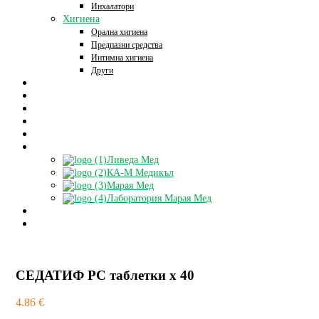
Инхалатори
Хигиена
Орална хигиена
Предпазни средства
Интимна хигиена
Други
Начало
Онлайн аптека
За нас
Контакти
Блог
Партньори
Ливеда Мед
КА-М Медикъл
Марая Мед
Лаборатория Марая Мед
Доставки
БЕЗПЛАТНА КОНСУЛТАЦИЯ
СЕДАТИФ PC таблетки x 40
4.86
€