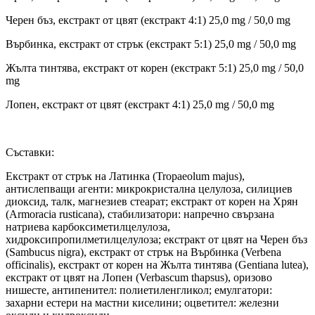
Черен бъз, екстракт от цвят (екстракт 4:1) 25,0 mg / 50,0 mg
Върбинка, екстракт от стрък (екстракт 5:1) 25,0 mg / 50,0 mg
Жълта тинтява, екстракт от корен (екстракт 5:1) 25,0 mg / 50,0
mg
Лопен, екстракт от цвят (екстракт 4:1) 25,0 mg / 50,0 mg
Съставки:
Екстракт от стрък на Латинка (Tropaeolum majus),
антислепващи агенти: микрокристална целулоза, силициев
диоксид, талк, магнезиев стеарат; екстракт от корен на Хрян
(Armoracia rusticana), стабилизатори: напречно свързана
натриева карбоксиметилцелулоза,
хидроксипропилметилцелулоза; екстракт от цвят на Черен бъз
(Sambucus nigra), екстракт от стрък на Върбинка (Verbena
officinalis), екстракт от корен на Жълта тинтява (Gentiana lutea),
екстракт от цвят на Лопен (Verbascum thapsus), оризово
нишесте, антипенител: полиетиленгликол; емулгатори:
захарни естери на мастни киселини; оцветител: железни