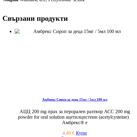
Свързани продукти
Амбрекс Сироп за деца 15мг / 5мл 100 мл
АЦЦ 200 mg прах за перорален разтвор АСС 200 mg
powder for oral solution ацетилцистеин (acetylcysteine)
Амбрекс® е
4.40
€
Купи