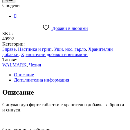
таблетки
Сподели
x
30
quantity
Добави в любими
SKU:
40992
Категории:
Здраве
,
Настинка и грип
,
Уши, нос, гърло
,
Хранителни
добавки
,
Хранителни добавки и витамини
Тагове:
WALMARK
,
Чехия
Описание
Допълнителна информация
Описание
Синулан дуо форте таблетки е хранителна добавка за бронхи
и синуси.
Съдържание и действие