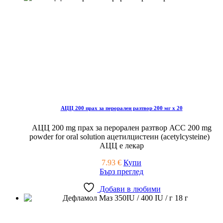
АЦЦ 200 прах за перорален разтвор 200 мг x 20
АЦЦ 200 mg прах за перорален разтвор АСС 200 mg
powder for oral solution ацетилцистеин (acetylcysteine)
АЦЦ е лекар
7.93
€
Купи
Бърз преглед
Добави в любими