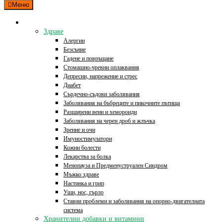
Меню
Категории
Здраве
Алергии
Безсъние
Гадене и повръщане
Стомашно-чревни оплаквания
Депресии, напрежение и стрес
Диабет
Сърдечно-съдови заболявания
Заболявания на бъбреците и пикочните пътища
Разширени вени и хемороиди
Заболявания на черен дроб и жлъчка
Зрение и очи
Имуностимулатори
Кожни болести
Лекарства за болка
Менопауза и Предменуструален Синдром
Мъжко здраве
Настинка и грип
Уши, нос, гърло
Ставни проблеми и заболявания на опорно-двигателната
система
Хранителни добавки и витамини