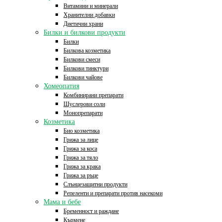
Витамини и минерали
Хранителни добавки
Диетични храни
Билки и билкови продукти
Билки
Билкова козметика
Билкови смеси
Билкови тинктури
Билкови чайове
Хомеопатия
Комбинирани препарати
Шуслерови соли
Монопрепарати
Козметика
Био козметика
Грижа за лице
Грижа за коса
Грижа за тяло
Грижа за крака
Грижа за ръце
Слънцезащитни продукти
Репеленти и препарати против насекоми
Мама и бебе
Бременност и раждане
Кърмене