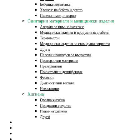
Бебешка козметика
Хранене на бебето и детето
Пелени и мокри кърпи
Санитарни материали и медицински изделия
Апарати за кръвно налягане
Медицински изделия и продукти за диабета
Термометри
Медицински изделия за стомирани пациенти
Други
Пелени и памперси за възрастни
Превързочни материали
Презервативи
Почистване и дезинфекция
Фасовки
Диагностични тестове
Инхалатори
Хигиена
Орална хигиена
Предпазни средства
Интимна хигиена
Други
Начало
Онлайн аптека
За нас
Контакти