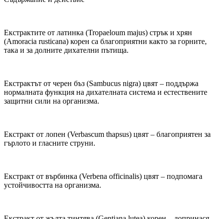
Екстрактите от латинка (Tropaeloum majus) стрък и хрян
(Amoracia rusticana) корен са благоприятни както за горните,
така и за долните дихателни пътища.
Екстрактът от черен бъз (Sambucus nigra) цвят – поддържа
нормалната функция на дихателната система и естествените
защитни сили на организма.
Екстракт от лопен (Verbascum thapsus) цвят – благоприятен за
гърлото и гласните струни.
Екстракт от върбинка (Verbena officinalis) цвят – подпомага
устойчивостта на организма.
Екстракт от жълта тинтява (Gentiana lutea) корен – допринася