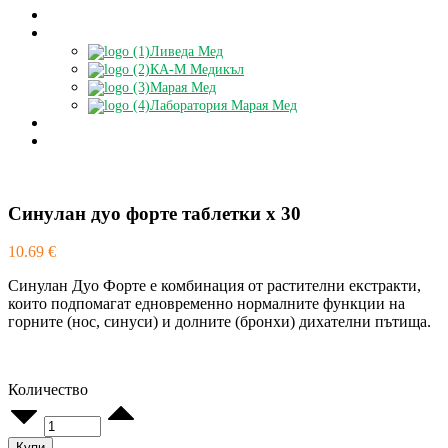
Блог
Партньори
Ливеда Мед
КА-М Медикъл
Марая Мед
Лаборатория Марая Мед
Доставки
БЕЗПЛАТНА КОНСУЛТАЦИЯ
Синулан дуо форте таблетки x 30
10.69
€
Синулан Дуо Форте е комбинация от растителни екстракти,
които подпомагат едновременно нормалните функции на
горните (нос, синуси) и долните (бронхи) дихателни пътища.
Количество
Синулан
дуо
форте
Купи