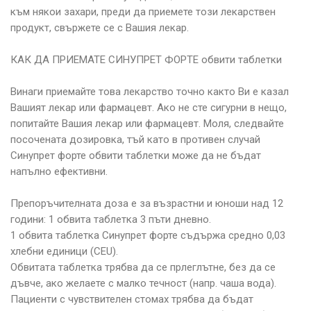
към някои захари, преди да приемете този лекарствен
продукт, свържете се с Вашия лекар.
КАК ДА ПРИЕМАТЕ СИНУПРЕТ ФОРТЕ обвити таблетки
Винаги приемайте това лекарство точно както Ви е казал
Вашият лекар или фармацевт. Ако не сте сигурни в нещо,
попитайте Вашия лекар или фармацевт. Моля, следвайте
посочената дозировка, тъй като в противен случай
Синупрет форте обвити таблетки може да не бъдат
напълно ефективни.
Препоръчителната доза е за възрастни и юноши над 12
години: 1 обвита таблетка 3 пъти дневно.
1 обвита таблетка Синупрет форте съдържа средно 0,03
хлебни единици (CEU).
Обвитата таблетка трябва да се прлеглътне, без да се
дъвче, ако желаете с малко течност (напр. чаша вода).
Пациенти с чувствителен стомах трябва да бъдат