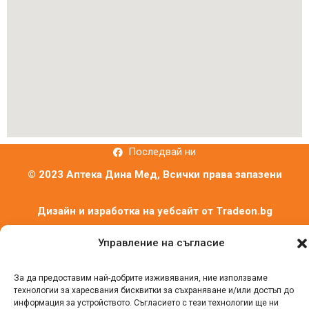
Последвай ни
© 2023 Аптека Дина Мед, Всички права запазени
Дизайн и изработка на уебсайт от
Tradeon.bg
Управление на съгласие
За да предоставим най-добрите изживявания, ние използваме
технологии за харесвания бисквитки за съхраняване и/или достъп до
информация за устройството. Съгласието с тези технологии ще ни