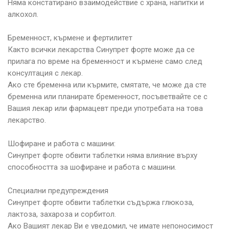
Няма констатирано взаимодействие с храна, напитки и
алкохол.
Бременност, кърмене и фертилитет
Както всички лекарства Синупрет форте може да се
прилага по време на бременност и кърмене само след
консултация с лекар.
Ако сте бременна или кърмите, смятате, че може да сте
бременна или планирате бременност, посъветвайте се с
Вашия лекар или фармацевт преди употребата на това
лекарство.
Шофиране и работа с машини:
Синупрет форте обвити таблетки няма влияние върху
способността за шофиране и работа с машини.
Специални предупреждения
Синупрет форте обвити таблетки съдържа глюкоза,
лактоза, захароза и сорбитол.
Ако Вашият лекар Ви е уведомил, че имате непоносимост