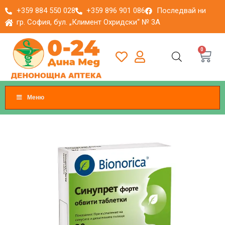
+359 884 550 028
+359 896 901 086
Последвай ни
гр. София, бул. „Климент Охридски“ № 3A
0
Меню