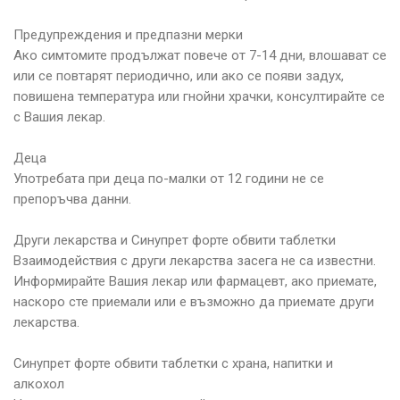
Предупреждения и предпазни мерки
Ако симтомите продължат повече от 7-14 дни, влошават се
или се повтарят периодично, или ако се появи задух,
повишена температура или гнойни храчки, консултирайте се
с Вашия лекар.
Деца
Употребата при деца по-малки от 12 години не се
препоръчва данни.
Други лекарства и Синупрет форте обвити таблетки
Взаимодействия с други лекарства засега не са известни.
Информирайте Вашия лекар или фармацевт, ако приемате,
наскоро сте приемали или е възможно да приемате други
лекарства.
Синупрет форте обвити таблетки с храна, напитки и
алкохол