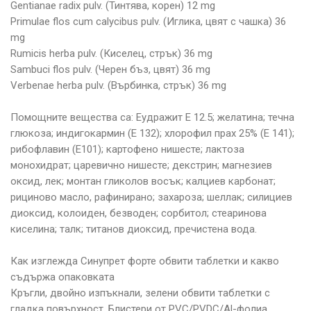
Gentianae radix pulv. (Тинтява, корен) 12 mg
Primulae flos cum calycibus pulv. (Иглика, цвят c чашка) 36
mg
Rumicis herba pulv. (Киселец, стрък) 36 mg
Sambuci flos pulv. (Черен бъз, цвят) 36 mg
Verbenae herba pulv. (Върбинка, стрък) 36 mg
Помощните вещества са: Еудражит Е 12.5; желатина; течна
глюкоза; индигокармин (Е 132); хлорофил прах 25% (Е 141);
рибофлавин (Е101); картофено нишесте; лактоза
монохидрат; царевично нишесте; декстрин; магнезиев
оксид, лек; монтан гликолов восък; калциев карбонат;
рициново масло, рафинирано; захароза; шеллак; силициев
диоксид, колоиден, безводен; сорбитол; стеаринова
киселина; талк; титанов диоксид, пречистена вода.
Как изглежда Синупрет форте обвити таблетки и какво
съдържа опаковката
Кръгли, двойно изпъкнали, зелени обвити таблетки с
гладка повърхност. Блистери от PVC/PVDC/Al-фолиа,