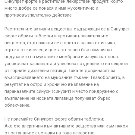
Синупрет форте е растителен лекарствен продукт, който
много добре се понася и има муколитично и
противовъзпалително действие.
Растителните активни вещества, съдържащи се в Синупрет
форте обвити таблетки и противовъзпалителните
вещества, съдържащи се в цвета с чашка от иглика,
стръка от киселец и цвета от черен бъз намаляват
подуването на мукозните мембрани и изсушават носа,
успокояват кашлицата и улесняват отделянето на секрети
от горните дихателни пътища. Така те допринасят за
възстановяването на мукозните тъкани. Главоболието, в
резултат на остро и хронично възпаление на
параназалните синуси (синузит) и често придружено с
възпаление на носната лигавица получават бързо
облекчение.
Не приемайте Синупрет форте обвити таблетки:
Ако сте алергични към активните вещества или към някоя
от останалите съставки на това лекарство.