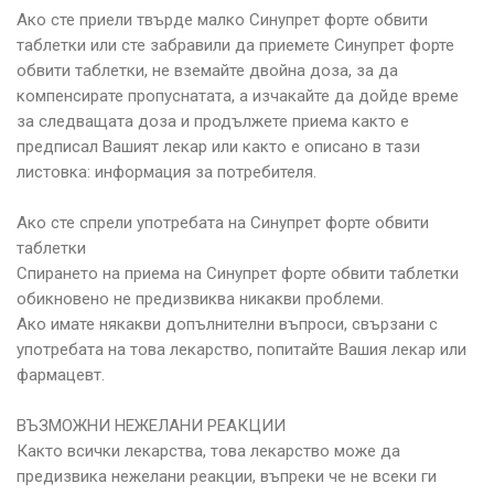
Ако сте приели твърде малко Синупрет форте обвити
таблетки или сте забравили да приемете Синупрет форте
обвити таблетки, не вземайте двойна доза, за да
компенсирате пропуснатата, а изчакайте да дойде време
за следващата доза и продължете приема както е
предписал Вашият лекар или както е описано в тази
листовка: информация за потребителя.
Ако сте спрели употребата на Синупрет форте обвити
таблетки
Спирането на приема на Синупрет форте обвити таблетки
обикновено не предизвиква никакви проблеми.
Ако имате някакви допълнителни въпроси, свързани с
употребата на това лекарство, попитайте Вашия лекар или
фармацевт.
ВЪЗМОЖНИ НЕЖЕЛАНИ РЕАКЦИИ
Както всички лекарства, това лекарство може да
предизвика нежелани реакции, въпреки че не всеки ги