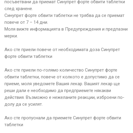
посъветвани да приемат Синупрет форте обвити таблетки
след хранене.
Синупрет форте обвити таблетки не трябва да се приемат
повече от 7 – 14 дни.
Моля вижте информацията в Предупреждения и предпазни
мерки.
Ако сте приели повече от необходимата доза Синупрет
форте обвити таблетки
Ако сте приели по-голямо количество Синупрет форте
обвити таблетки, повече от колкото е допустимо да се
приеме, моля уведомете Вашия лекар. Вашият лекар ще
реши дали е необходимо да предприемете някакви
действия. Възможно е нежеланите реакции, изброени по-
долу да се усилят.
Ако сте пропуснали да приемете Синупрет форте обвити
таблетки