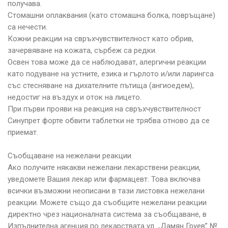
получава.
Стомашни оплаквания (като стомашна болка, повръщане)
са нечести.
Кожни реакции на свръхчувствителност като обрив,
зачервяване на кожата, сърбеж са редки.
Освен това може да се наблюдават, алергични реакции
като подуване на устните, езика и гърлото и/или ларингса
със стесняване на дихателните пътища (ангиоедем),
недостиг на въздух и оток на лицето.
При първи прояви на реакция на свръхчувствителност
Синупрет форте обвити таблетки не трябва отново да се
приемат.
Съобщаване на нежелани реакции
Ако получите някакви нежелани лекарствени реакции,
уведомете Вашия лекар или фармацевт. Това включва
всички възможни неописани в тази листовка нежелани
реакции. Можете също да съобщите нежелани реакции
директно чрез националната система за съобщаване, в
Изпълнителна агенция по лекарствата ул. „Дамян Груев” №