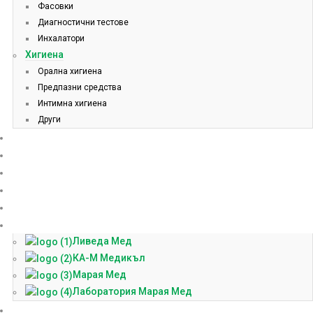
Фасовки
Диагностични тестове
Инхалатори
Хигиена
Орална хигиена
Предпазни средства
Интимна хигиена
Други
Начало
Онлайн аптека
За нас
Контакти
Блог
Партньори
Ливеда Мед
КА-М Медикъл
Марая Мед
Лаборатория Марая Мед
Доставки