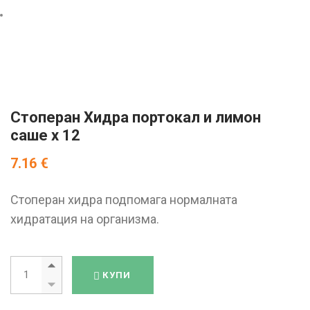
БЕЗПЛАТНА КОНСУЛТАЦИЯ
Стоперан Хидра портокал и лимон
саше x 12
7.16
€
Стоперан хидра подпомага нормалната
хидратация на организма.
Стоперан Хидра портокал и лимон саше x 12 quantity
КУПИ