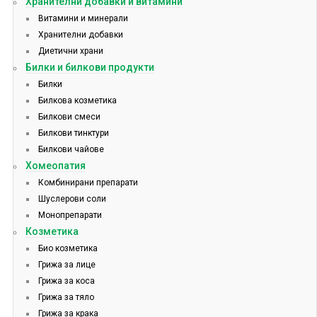
Хранителни добавки и витамини
Витамини и минерали
Хранителни добавки
Диетични храни
Билки и билкови продукти
Билки
Билкова козметика
Билкови смеси
Билкови тинктури
Билкови чайове
Хомеопатия
Комбинирани препарати
Шуслерови соли
Монопрепарати
Козметика
Био козметика
Грижа за лице
Грижа за коса
Грижа за тяло
Грижа за крака