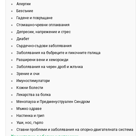
Алергии
Безсъние
Гадене и повръщане
Стомашно-чревни оплаквания
Депресии, напрежение и стрес
Диабет
Сърдечно-съдови заболявания
Заболявания на бъбреците и пикочните пътища
Разширени вени и хемороиди
Заболявания на черен дроб и жлъчка
Зрение и очи
Имуностимулатори
Кожни болести
Лекарства за болка
Менопауза и Предменуструален Синдром
Мъжко здраве
Настинка и грип
Уши, нос, гърло
Ставни проблеми и заболявания на опорно-двигателната система