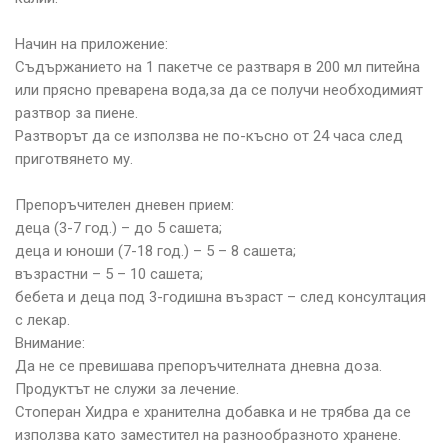
Начин на приложение:
Съдържанието на 1 пакетче се разтваря в 200 мл питейна
или прясно преварена вода,за да се получи необходимият
разтвор за пиене.
Разтворът да се използва не по-късно от 24 часа след
приготвянето му.
Препоръчителен дневен прием:
деца (3-7 год.) – до 5 сашета;
деца и юноши (7-18 год.) – 5 – 8 сашета;
възрастни – 5 – 10 сашета;
бебета и деца под 3-годишна възраст – след консултация
с лекар.
Внимание:
Да не се превишава препоръчителната дневна доза.
Продуктът не служи за лечение.
Стоперан Хидра е хранителна добавка и не трябва да се
използва като заместител на разнообразното хранене.