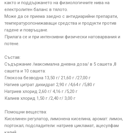
както и поддържането на физиологичните нива на
електролитен баланс в тялото.
Може да се приема заедно с антидиарийни препарати,
температуропонижаващи средства и продукти против
гадене и повръщане.
Прилага се и при интензивни физически натоварвания и
потене.
Състав:
Съдържание /максимална дневна доза/ в 5 сашета ,8
сашета и 10 сашета:
Глюкоза безводна 13,50 г/ 21,60 г /27,00 г
Натиев цитрат дихидрат 2,90 г /4,64 г /5,80 г
Натриев хлорид 2,60 г/ 4,16 г /5,20 г
Калиев хлорид 1,50 г /2,40 г/ 3,00 г
Помощни вещества:
Киселинен регулатор, лимонена киселина; аромат: лимон,
портокал; подсладители: натриев цикламат, ацесулфам
калий.