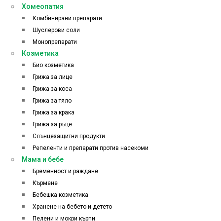
Хомеопатия
Комбинирани препарати
Шуслерови соли
Монопрепарати
Козметика
Био козметика
Грижа за лице
Грижа за коса
Грижа за тяло
Грижа за крака
Грижа за ръце
Слънцезащитни продукти
Репеленти и препарати против насекоми
Мама и бебе
Бременност и раждане
Кърмене
Бебешка козметика
Хранене на бебето и детето
Пелени и мокри кърпи