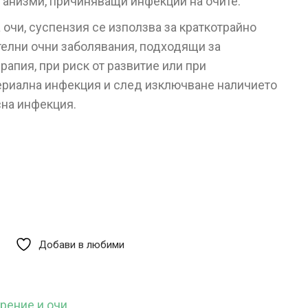
ганизми, причиняващи инфекции на очите.
 очи, суспензия се използва за краткотрайно
телни очни заболявания, подходящи за
рапия, при риск от развитие или при
риална инфекция и след изключване наличието
сна инфекция.
Добави в любими
рение и очи