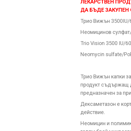
ЛЕКАРСТВЕН ПРОД
ДА БЪДЕ ЗАКУПЕН
Трио Вижън 3500IU/6
Неомицинов сулфат
Trio Vision 3500 IU/
Neomycin sulfate/Po
Трио Вижън капки за
продукт съдържащ д
предназначен за при
Дексаметазон е кор
действие.
Неомицин и полимикс