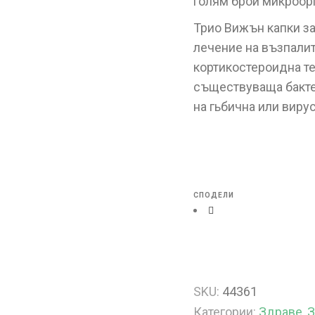
голям брой микроор
Трио Вижън капки за
лечение на възпали
кортикостероидна те
съществуваща бакте
на гьбична или виру
СПОДЕЛИ
SKU:
44361
Категории:
Здраве
,
З