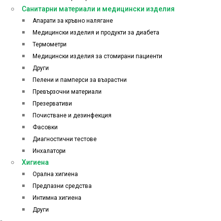
Санитарни материали и медицински изделия
Апарати за кръвно налягане
Медицински изделия и продукти за диабета
Термометри
Медицински изделия за стомирани пациенти
Други
Пелени и памперси за възрастни
Превързочни материали
Презервативи
Почистване и дезинфекция
Фасовки
Диагностични тестове
Инхалатори
Хигиена
Орална хигиена
Предпазни средства
Интимна хигиена
Други