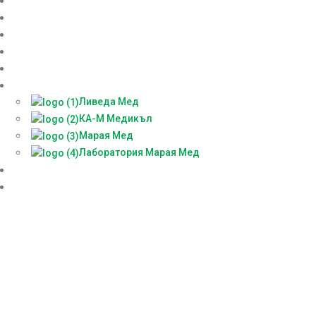
Начало
Онлайн аптека
За нас
Контакти
Блог
Партньори
Ливеда Мед
КА-М Медикъл
Марая Мед
Лаборатория Марая Мед
Доставки
БЕЗПЛАТНА КОНСУЛТАЦИЯ