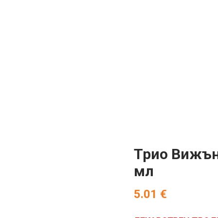
Трио Вижън 
мл
5.01
€