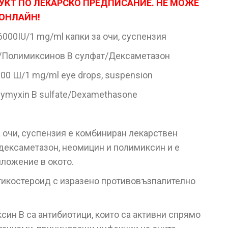
УКТ ПО ЛЕКАРСКО ПРЕДПИСАНИЕ. НЕ МОЖЕ
 ОНЛАЙН!
000IU/1 mg/ml капки за очи, суспензия
/Полимиксинов В сулфат/Дексаметазон
6000 Ш/1 mg/ml eye drops, suspension
lymyxin В sulfate/Dexamethasone
 очи, суспензия е комбиниран лекарствен
ексаметазон, неомицин и полимиксин и е
ложение в окото.
тикостероид с изразено противовъзпалително
ин В са антибиотици, които са активни спрямо