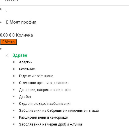
Моят профил
0.00
€
0
Количка
Меню
Категории
Здраве
Алергии
Безсъние
Гадене и повръщане
Стомашно-чревни оплаквания
Депресии, напрежение и стрес
Диабет
Сърдечно-съдови заболявания
Заболявания на бъбреците и пикочните пътища
Разширени вени и хемороиди
Заболявания на черен дроб и жлъчка