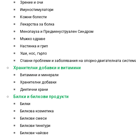
Зрение и очи
Имуностимулатори
Кожни болести
Лекарства за болка
Менопауза и Предменуструален Синдром
Мъжко здраве
Настинка и грип
Уши, нос, гърло
Ставни проблеми и заболявания на опорно-двигателната систем
Хранителни добавки и витамини
Витамини и минерали
Хранителни добавки
Диетични храни
Билки и билкови продукти
Билки
Билкова козметика
Билкови смеси
Билкови тинктури
Билкови чайове