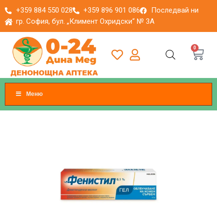
+359 884 550 028
+359 896 901 086
Последвай ни
гр. София, бул. „Климент Охридски“ № 3A
0
Меню