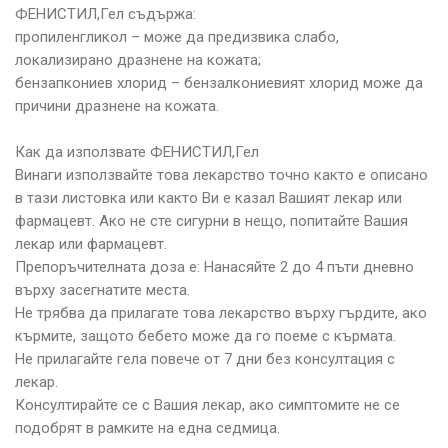
ФЕНИСТИЛ,Гел съдържа:
пропиленгликол – може да предизвика слабо,
локализирано дразнене на кожата;
бензапкониев хлорид – бензалкониевият хлорид може да
причини дразнене на кожата.
Как да използвате ФЕНИСТИЛ,Гел
Винаги използвайте това лекарство точно както е описано
в тази листовка или както Ви е казал Вашият лекар или
фармацевт. Ако не сте сигурни в нещо, попитайте Вашия
лекар или фармацевт.
Препоръчителната доза е: Нанасяйте 2 до 4 пъти дневно
върху засегнатите места.
Не трябва да прилагате това лекарство върху гърдите, ако
кърмите, защото бебето може да го поеме с кърмата.
Не прилагайте гела повече от 7 дни без консултация с
лекар.
Консултирайте се с Вашия лекар, ако симптомите не се
подобрят в рамките на една седмица.