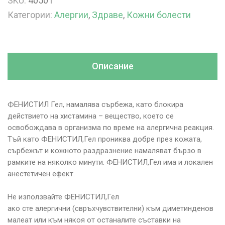
SKU:
40501
Категории:
Алергии
,
Здраве
,
Кожни болести
Описание
ФЕНИСТИЛ Гел, намалява сърбежа, като блокира
действието на хистамина – вещество, което се
освобождава в организма по време на алергична реакция.
Тъй като ФЕНИСТИЛ,Гел прониква добре през кожата,
сърбежът и кожното раздразнение намаляват бързо в
рамките на няколко минути. ФЕНИСТИЛ,Гел има и локален
анестетичен ефект.
Не използвайте ФЕНИСТИЛ,Гел
ако сте алергични (свръхчувствителни) към диметинденов
малеат или към някоя от останалите съставки на