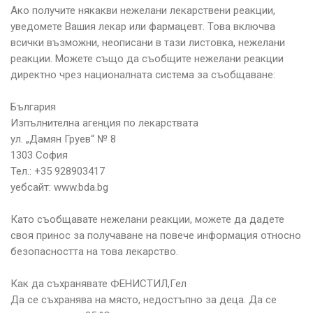
Ако получите някакви нежелани лекарствени реакции,
уведомете Вашия лекар или фармацевт. Това включва
всички възможни, неописани в тази листовка, нежелани
реакции. Можете също да съобщите нежелани реакции
директно чрез националната система за съобщаване:
България
Изпълнителна агенция по лекарствата
ул. „Дамян Груев“ № 8
1303 София
Тел.: +35 928903417
уебсайт: www.bda.bg
Като съобщавате нежелани реакции, можете да дадете
своя принос за получаване на повече информация относно
безопасността на това лекарство.
Как да съхранявате ФЕНИСТИЛ,Гел
Да се съхранява на място, недостъпно за деца. Да се