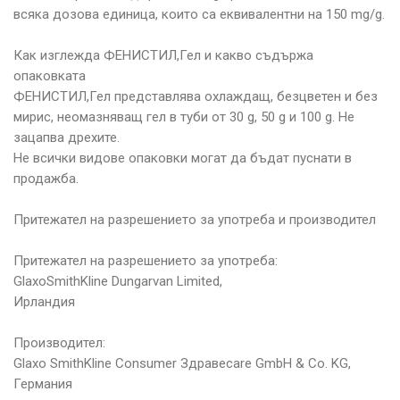
всяка дозова единица, които са еквивалентни на 150 mg/g.
Как изглежда ФЕНИСТИЛ,Гел и какво съдържа
опаковката
ФЕНИСТИЛ,Гел представлява охлаждащ, безцветен и без
мирис, неомазняващ гел в туби от 30 g, 50 g и 100 g. Не
зацапва дрехите.
Не всички видове опаковки могат да бъдат пуснати в
продажба.
Притежател на разрешението за употреба и производител
Притежател на разрешението за употреба:
GlaxoSmithKline Dungarvan Limited,
Ирландия
Производител:
Glaxo SmithKline Consumer Здравеcare GmbH & Co. KG,
Германия