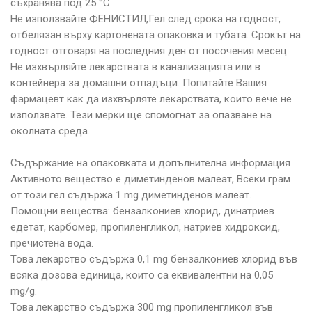
съхранява под 25 °С.
Не използвайте ФЕНИСТИЛ,Гел след срока на годност,
отбелязан върху картонената опаковка и тубата. Срокът на
годност отговаря на последния ден от посочения месец.
Не изхвърляйте лекарствата в канализацията или в
контейнера за домашни отпадъци. Попитайте Вашия
фармацевт как да изхвърляте лекарствата, които вече не
използвате. Тези мерки ще спомогнат за опазване на
околната среда.
Съдържание на опаковката и допълнителна информация
Активното вещество е диметинденов малеат, Всеки грам
от този гел съдържа 1 mg диметинденов малеат.
Помощни вещества: бензалкониев хлорид, динатриев
едетат, карбомер, пропиленгликол, натриев хидроксид,
пречистена вода.
Това лекарство съдържа 0,1 mg бензалкониев хлорид във
всяка дозова единица, които са еквивалентни на 0,05
mg/g.
Това лекарство съдържа 300 mg пропиленгликол във