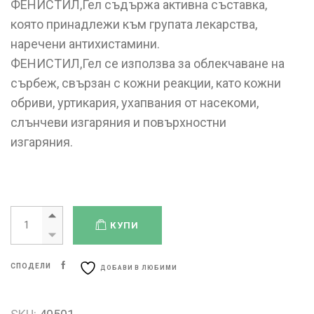
ФЕНИСТИЛ,Гел съдържа активна съставка,
която принадлежи към групата лекарства,
наречени антихистамини.
ФЕНИСТИЛ,Гел се използва за облекчаване на
сърбеж, свързан с кожни реакции, като кожни
обриви, уртикария, ухапвания от насекоми,
слънчеви изгаряния и повърхностни
изгаряния.
КУПИ
СПОДЕЛИ
ДОБАВИ В ЛЮБИМИ