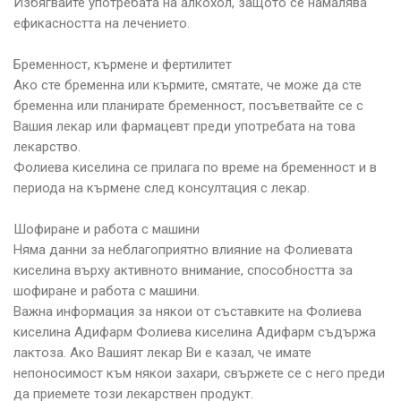
Избягвайте употребата на алкохол, защото се намалява
ефикасността на лечението.
Бременност, кърмене и фертилитет
Ако сте бременна или кърмите, смятате, че може да сте
бременна или планирате бременност, посъветвайте се с
Вашия лекар или фармацевт преди употребата на това
лекарство.
Фолиева киселина се прилага по време на бременност и в
периода на кърмене след консултация с лекар.
Шофиране и работа с машини
Няма данни за неблагоприятно влияние на Фолиевата
киселина върху активното внимание, способността за
шофиране и работа с машини.
Важна информация за някои от съставките на Фолиева
киселина Адифарм Фолиева киселина Адифарм съдържа
лактоза. Ако Вашият лекар Ви е казал, че имате
непоносимост към някои захари, свържете се с него преди
да приемете този лекарствен продукт.