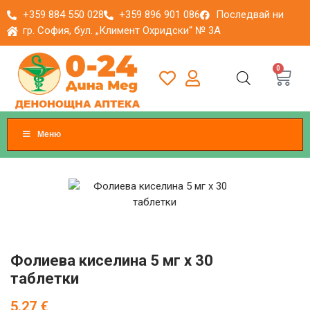
+359 884 550 028
+359 896 901 086
Последвай ни
гр. София, бул. „Климент Охридски“ № 3A
0
Меню
Фолиева киселина 5 мг x 30
таблетки
5.27
€