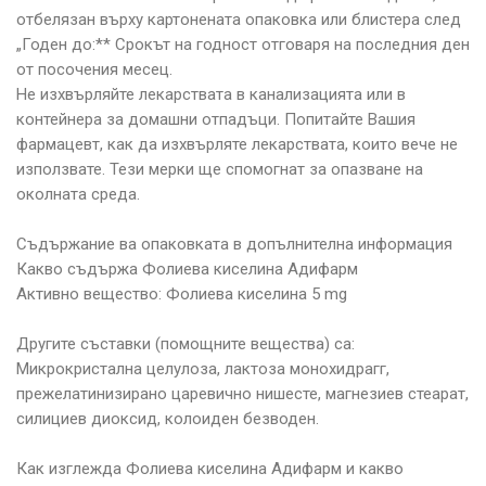
отбелязан върху картонената опаковка или блистера след
„Годен до:** Срокът на годност отговаря на последния ден
от посочения месец.
Не изхвърляйте лекарствата в канализацията или в
контейнера за домашни отпадъци. Попитайте Вашия
фармацевт, как да изхвърляте лекарствата, които вече не
използвате. Тези мерки ще спомогнат за опазване на
околната среда.
Съдържание ва опаковката в допълнителна информация
Какво съдържа Фолиева киселина Адифарм
Активно вещество: Фолиева киселина 5 mg
Другите съставки (помощните вещества) са:
Микрокристална целулоза, лактоза монохидрагг,
прежелатинизирано царевично нишесте, магнезиев стеарат,
силициев диоксид, колоиден безводен.
Как изглежда Фолиева киселина Адифарм и какво