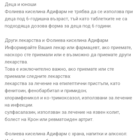
Деца и юноши
Фолиева киселина Адифарм не трябва да се използва при
деца под 6-годишна възраст, тъй като таблетките не са
подходяща дозова форма за деца под 6 години.
Други лекарства и Фолиева киселина Адифарм
Информирайте Вашия лекар или фармацевт, ако приемате,
наскоро сте приемали или е възможно да приемате други
лекарства.
Това е изключително важно, ако приемате или сте
приемали следните лекарства:
лекарства за лечение на епилептични пристъпи, като
фенитоин, фенобарбитал и примидон;
хлорамфеникол и ко-тримоксазол, използвани за лечение
на инфекции.
сулфасалазин, използван за лечение на язвен колит,
болест на Крон или ревматоиден артрит.
Фолиева киселина Адифарм с храна, напитки и алкохол: