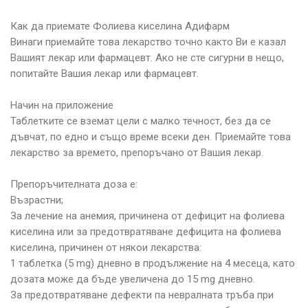
Как да приемате Фолиева киселина Адифарм
Винаги приемайте това лекарство точно както Ви е казал
Вашият лекар или фармацевт. Ако не сте сигурни в нещо,
попитайте Вашия лекар или фармацевт.
Начин на приложение
Таблетките се вземат цели с малко течност, без да се
дъвчат, по едно и също време всеки ден. Приемайте това
лекарство за времето, препоръчано от Вашия лекар.
Препоръчителната доза е:
Възрастни;
За лечение на анемия, причинена от дефицит на фолиева
киселина или за предотвратяване дефицита на фолиева
киселина, причинен от някои лекарства:
1 таблетка (5 mg) дневно в продължение на 4 месеца, като
дозата може да бъде увеличена до 15 mg дневно.
За предотвратяване дефекти па невралната тръба при