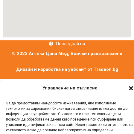
Последвай ни
© 2023 Аптека Дина Мед, Всички права запазени
Дизайн и изработка на уебсайт от
Tradeon.bg
Управление на съгласие
За да предоставим най-добрите изживявания, ние използваме
технологии за харесвания бисквитки за съхраняване и/или достъп до
информация за устройството. Съгласието с тези технологии ще ни
позволи да обработваме данни като поведение при сърфиране или
уникални идентификатори на този сайт. Несъгласието или оттеглянето на
съгласието може да повлияе неблагоприятно на определени