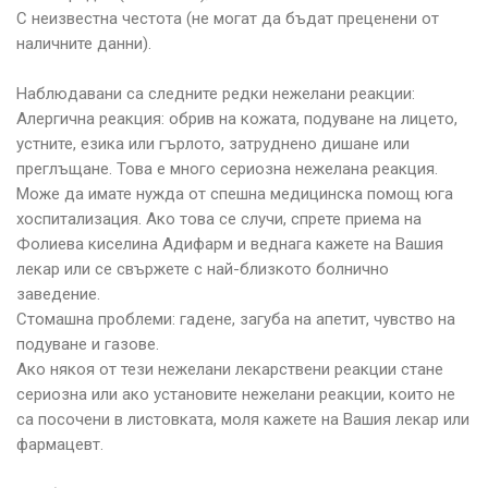
С неизвестна честота (не могат да бъдат преценени от
наличните данни).
Наблюдавани са следните редки нежелани реакции:
Алергична реакция: обрив на кожата, подуване на лицето,
устните, езика или гърлото, затруднено дишане или
преглъщане. Това е много сериозна нежелана реакция.
Може да имате нужда от спешна медицинска помощ юга
хоспитализация. Ако това се случи, спрете приема на
Фолиева киселина Адифарм и веднага кажете на Вашия
лекар или се свържете с най-близкото болнично
заведение.
Стомашна проблеми: гадене, загуба на апетит, чувство на
подуване и газове.
Ако някоя от тези нежелани лекарствени реакции стане
сериозна или ако установите нежелани реакции, които не
са посочени в листовката, моля кажете на Вашия лекар или
фармацевт.