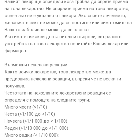
Вашият лекар ще определи кога трябва да спрете приема
на това лекарство. Не спирайте приема на това лекарство,
освен ако не е указано от лекаря. Ако спрете лечението,
желаният ефект не може да се постигне или симптомите на
Вашето заболяване може да се влошат.
Ако имате някакви допълнителни въпроси, свързани с
употребата на това лекарство попитайте Вашия лекар или
фармацевт.
Възможни нежелани реакции
Както всички лекарства, това лекарство може да
предизвика нежелани реакции, въпреки че не всеки ги
получава.
Честотата на нежеланите лекарствени реакции се
определя с помощта на следните групи:
Много чести (>1/10)
Честа (>1/100 до <1/10)
Нечесга (>1/1 000 до < 1/100)
Редки (>1/10 000 до <1/1 000)
Много редки (< 1/10 000);