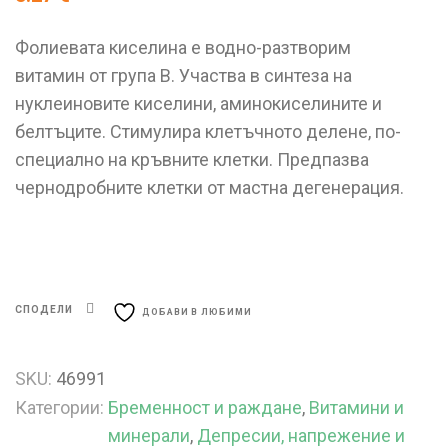
Фолиевата киселина е водно-разтворим
витамин от група В. Участва в синтеза на
нуклеиновите киселини, аминокиселините и
белтъците. Стимулира клетъчното делене, по-
специално на кръвните клетки. Предпазва
чернодробните клетки от мастна дегенерация.
СПОДЕЛИ
ДОБАВИ В ЛЮБИМИ
SKU:
46991
Категории:
Бременност и раждане
,
Витамини и
минерали
,
Депресии, напрежение и