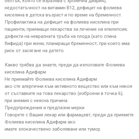
белтък, която се изразява с хронична диария),
недостатъчност на витамин В12, дефицит на фолиева
киселина в детска възраст и по време на бременност.
Профилактика на дефицит на фолиева киселина при
пациенти, приемащи лекарства за лечение на епилепсия;
дефекти на невралната тръба на плода (като спина
бифида) при жени, планиращи бременност; при които има
риск от засягане на детето.
Какво трябва да знаете, преди да използвате Фолиева
киселина Адифарм
Не приемайте Фолиева киселина Адифарм:
ако сте алергични към активното вещество или към някоя
от съставките на това лекарство (изброени в точка 6);
при анемия с неясна причина.
Предупреждения и предпазни мерки
Говорете с Вашия лекар или фармацевт, преди да приемете
Фолиева киселина Адифарм ако:
имате злокачествено заболяване или тумор.