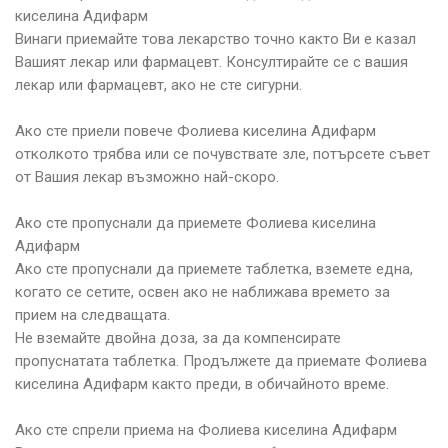
киселина Адифарм
Винаги приемайте това лекарство точно както Ви е казал
Вашият лекар или фармацевт. Консултирайте се с вашия
лекар или фармацевт, ако не сте сигурни.
Ако сте приели повече Фолиева киселина Адифарм
отколкото трябва или се почувствате зле, потърсете съвет
от Вашия лекар възможно най-скоро.
Ако сте пропуснали да приемете Фолиева киселина
Адифарм
Ако сте пропуснали да приемете таблетка, вземете една,
когато се сетите, освен ако не наближава времето за
прием на следващата.
Не вземайте двойна доза, за да компенсирате
пропуснатата таблетка. Продължете да приемате Фолиева
киселина Адифарм както преди, в обичайното време.
Ако сте спрели приема на Фолиева киселина Адифарм