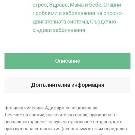
стрес
,
Здраве
,
Мама и бебе
,
Ставни
проблеми и заболявания на опорно-
двигателната система
,
Сърдечно-
съдови заболявания
Описание
Допълнителна информация
Фолиева киселина Адифарм се използва за:
Лечение на анемии, включително онези, причинени от
неправилно хранене, нарушено усвояване на храна, като
при глутенова ентеропатия (непоносимост към определен