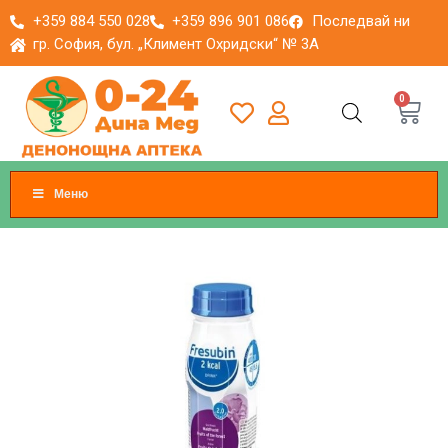
+359 884 550 028
+359 896 901 086
Последвай ни
гр. София, бул. „Климент Охридски“ № 3A
0
Меню