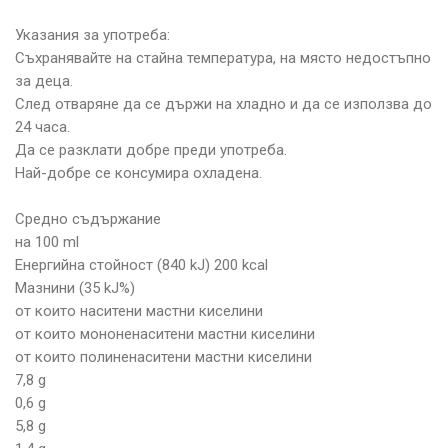
Указания за употреба:
Съхранявайте на стайна температура, на място недостъпно
за деца.
След отваряне да се държи на хладно и да се използва до
24 часа.
Да се разклати добре преди употреба.
Най-добре се консумира охладена.
Средно съдържание
на 100 ml
Енергийна стойност (840 kJ) 200 kcal
Мазнини (35 kJ%)
от които наситени мастни киселини
от които мононенаситени мастни киселини
от които полиненаситени мастни киселини
7,8 g
0,6 g
5,8 g