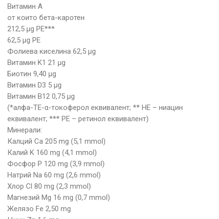
Витамин A
от които бета-каротен
212,5 µg РЕ***
62,5 µg РЕ
Фолиева киселина 62,5 µg
Витамин K1 21 µg
Биотин 9,40 µg
Витамин D3 5 µg
Витамин B12 0,75 µg
(*алфа-ТЕ-α-токоферол еквивалент; ** НЕ – ниацин
еквивалент; *** РЕ – ретинол еквивалент)
Минерали:
Калций Ca 205 mg (5,1 mmol)
Калий K 160 mg (4,1 mmol)
Фосфор P 120 mg (3,9 mmol)
Натрий Na 60 mg (2,6 mmol)
Хлор Cl 80 mg (2,3 mmol)
Магнезий Mg 16 mg (0,7 mmol)
Желязо Fe 2,50 mg