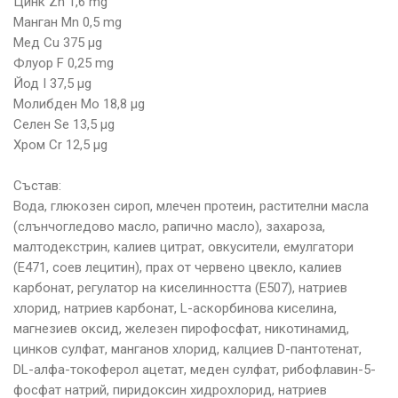
Цинк Zn 1,6 mg
Манган Mn 0,5 mg
Мед Cu 375 µg
Флуор F 0,25 mg
Йод I 37,5 µg
Молибден Mo 18,8 µg
Селен Se 13,5 µg
Хром Cr 12,5 µg
Състав:
Вода, глюкозен сироп, млечен протеин, растителни масла
(слънчогледово масло, рапично масло), захароза,
малтодекстрин, калиев цитрат, овкусители, емулгатори
(E471, соев лецитин), прах от червено цвекло, калиев
карбонат, регулатор на киселинността (E507), натриев
хлорид, натриев карбонат, L-аскорбинова киселина,
магнезиев оксид, железен пирофосфат, никотинамид,
цинков сулфат, манганов хлорид, калциев D-пантотенат,
DL-алфа-токоферол ацетат, меден сулфат, рибофлавин-5-
фосфат натрий, пиридоксин хидрохлорид, натриев