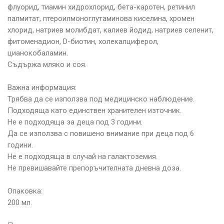
флуорид, тиамин хидрохлорид, бета-каротен, ретинил
палмитат, птероилмоноглутаминова киселина, хромен
хлорид, натриев молибдат, калиев йодид, натриев селенит,
фитоменадион, D-биотин, холекалциферол,
цианокобаламин.
Съдържа мляко и соя.
Важна информация:
Трябва да се използва под медицинско наблюдение.
Подходяща като единствен хранителен източник.
Не е подходяща за деца под 3 години.
Да се използва с повишено внимание при деца под 6
години.
Не е подходяща в случай на галактоземия.
Не превишавайте препоръчителната дневна доза.
Опаковка:
200 мл.