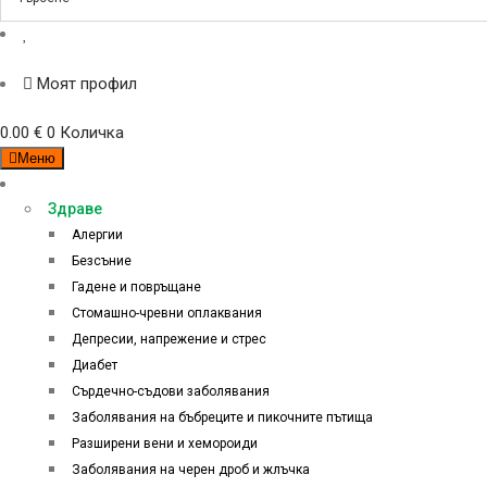
Моят профил
0.00
€
0
Количка
Меню
Категории
Здраве
Алергии
Безсъние
Гадене и повръщане
Стомашно-чревни оплаквания
Депресии, напрежение и стрес
Диабет
Сърдечно-съдови заболявания
Заболявания на бъбреците и пикочните пътища
Разширени вени и хемороиди
Заболявания на черен дроб и жлъчка