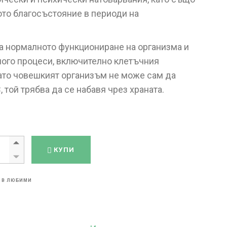
то благосъстояние в периоди на
а нормалното функциониране на организма и
ного процеси, включително клетъчния
ато човешкият организъм не може сам да
 той трябва да се набавя чрез храната.
ровит Витамин Ц 500 мг х 20 броя quantity
КУПИ
 В ЛЮБИМИ