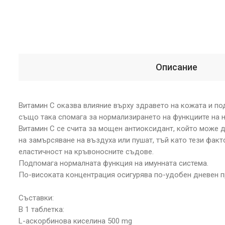
Описание
Витамин C оказва влияние върху здравето на кожата и по
също така спомага за нормализирането на функциите на н
Витамин C се счита за мощен антиоксидант, който може д
на замърсяване на въздуха или пушат, тъй като тези фак
еластичност на кръвоносните съдове.
Подпомага нормалната функция на имунната система.
По-високата концентрация осигурява по-удобен дневен п
Съставки:
В 1 таблетка:
L-аскорбинова киселина 500 mg