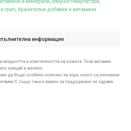
итамини и минерали
,
Имуностимулатори
,
и грип
,
Хранителни добавки и витамини
пълнителна информация
а младостта и еластичността на кожата. Този витамин
ато калций и желязо.
оже да бъде особено полезно за хора, които са изложени
 Витамин C също така е важен за поддържане на здрава