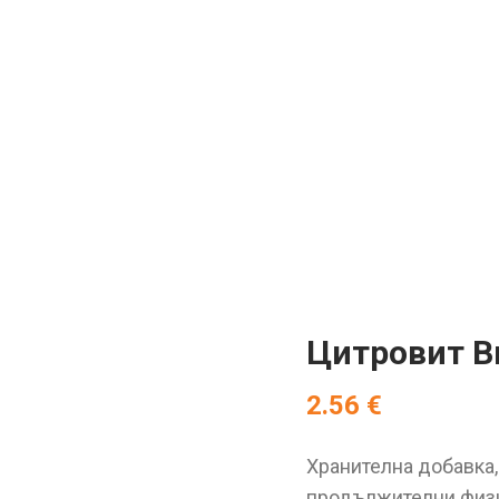
Цитровит Ви
2.56
€
Хранителна добавка
продължителни физи