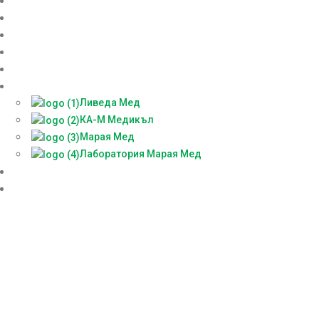
Начало
Онлайн аптека
За нас
Контакти
Блог
Партньори
Ливеда Мед
КА-М Медикъл
Марая Мед
Лаборатория Марая Мед
Доставки
БЕЗПЛАТНА КОНСУЛТАЦИЯ