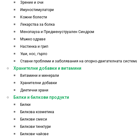
Зрение и очи
Имуностимулатори
Кожни болести
Лекарства за болка
Менопауза и Предменуструален Синдром
Мъжко здраве
Настинка и грип
Уши, нос, гърло
Ставни проблеми и заболявания на опорно-двигателната систем
Хранителни добавки и витамини
Витамини и минерали
Хранителни добавки
Диетични храни
Билки и билкови продукти
Билки
Билкова козметика
Билкови смеси
Билкови тинктури
Билкови чайове