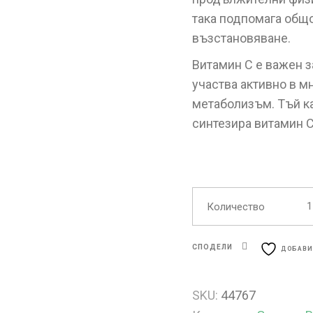
така подпомага общо
възстановяване.
Витамин C е важен з
участва активно в м
метаболизъм. Тъй к
синтезира витамин C,
Цит
Количество
СПОДЕЛИ
ДОБАВИ
SKU:
44767