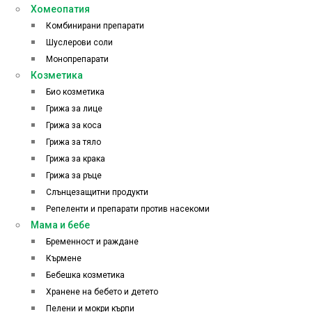
Хомеопатия
Комбинирани препарати
Шуслерови соли
Монопрепарати
Козметика
Био козметика
Грижа за лице
Грижа за коса
Грижа за тяло
Грижа за крака
Грижа за ръце
Слънцезащитни продукти
Репеленти и препарати против насекоми
Мама и бебе
Бременност и раждане
Кърмене
Бебешка козметика
Хранене на бебето и детето
Пелени и мокри кърпи