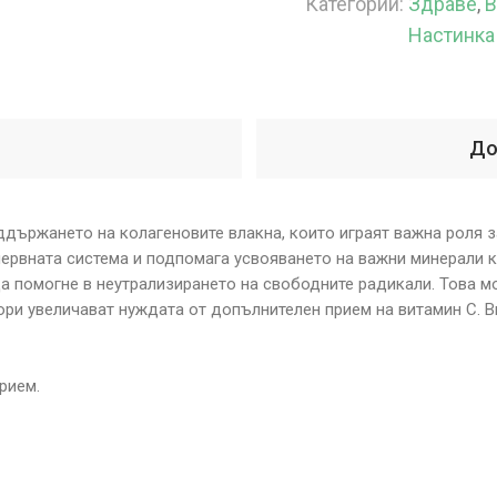
Категории:
Здраве
,
В
Настинка 
До
ддържането на колагеновите влакна, които играят важна роля з
ервната система и подпомага усвояването на важни минерали к
а помогне в неутрализирането на свободните радикали. Това м
тори увеличават нуждата от допълнителен прием на витамин C.
рием.