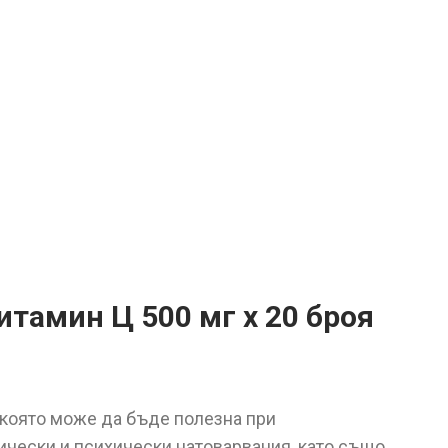
тамин Ц 500 мг х 20 броя
,която може да бъде полезна при
чески и психически натоварвания, като също