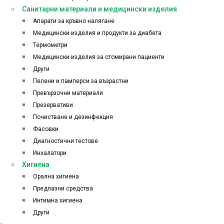
Санитарни материали и медицински изделия
Апарати за кръвно налягане
Медицински изделия и продукти за диабета
Термометри
Медицински изделия за стомирани пациенти
Други
Пелени и памперси за възрастни
Превързочни материали
Презервативи
Почистване и дезинфекция
Фасовки
Диагностични тестове
Инхалатори
Хигиена
Орална хигиена
Предпазни средства
Интимна хигиена
Други