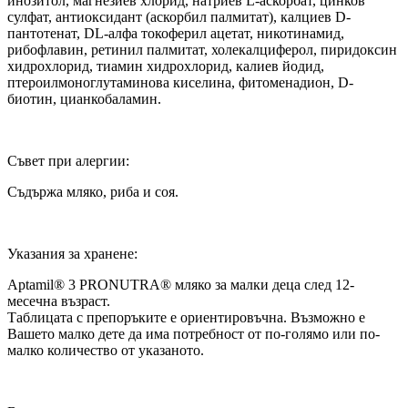
инозитол, магнезиев хлорид, натриев L-аскорбат, цинков
сулфат, антиоксидант (аскорбил палмитат), калциев D-
пантотенат, DL-алфа токоферил ацетат, никотинамид,
рибофлавин, ретинил палмитат, холекалциферол, пиридоксин
хидрохлорид, тиамин хидрохлорид, калиев йодид,
птероилмоноглутаминова киселина, фитоменадион, D-
биотин, цианкобаламин.
Съвет при алергии:
Съдържа мляко, риба и соя.
Указания за хранене:
Aptamil® 3 PRONUTRA® мляко за малки деца след 12-
месечна възраст.
Таблицата с препоръките е ориентировъчна. Възможно е
Вашето малко дете да има потребност от по-голямо или по-
малко количество от указаното.