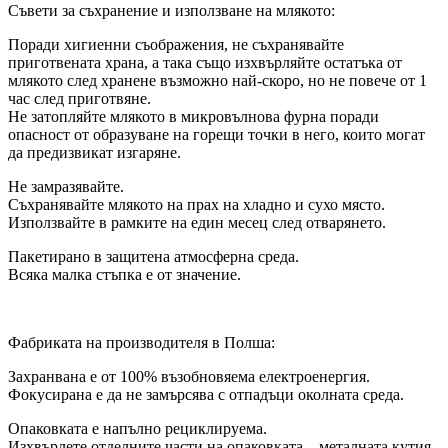
Съвети за съхранение и използване на млякото:
Поради хигиенни съображения, не съхранявайте
приготвената храна, а така също изхвърляйте остатъка от
млякото след хранене възможно най-скоро, но не повече от 1
час след приготвяне.
Не затопляйте млякото в микровълнова фурна поради
опасност от образуване на горещи точки в него, които могат
да предизвикат изгаряне.
Не замразявайте.
Съхранявайте млякото на прах на хладно и сухо място.
Използвайте в рамките на един месец след отварянето.
Пакетирано в защитена атмосферна среда.
Всяка малка стъпка е от значение.
Фабриката на производителя в Полша:
Захранвана е от 100% възобновяема електроенергия.
Фокусирана е да не замърсява с отпадъци околната среда.
Опаковката е напълно рециклируема.
Изхвърлете отделните части на опаковката – металната кутия