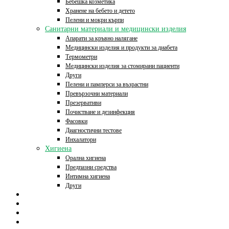
Бебешка козметика
Хранене на бебето и детето
Пелени и мокри кърпи
Санитарни материали и медицински изделия
Апарати за кръвно налягане
Медицински изделия и продукти за диабета
Термометри
Медицински изделия за стомирани пациенти
Други
Пелени и памперси за възрастни
Превързочни материали
Презервативи
Почистване и дезинфекция
Фасовки
Диагностични тестове
Инхалатори
Хигиена
Орална хигиена
Предпазни средства
Интимна хигиена
Други
Начало
Онлайн аптека
За нас
Контакти