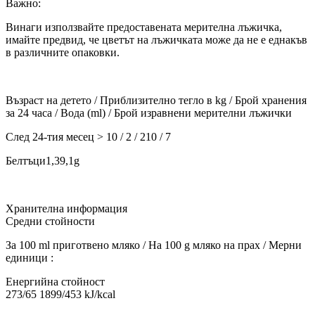
Важно:
Винаги използвайте предоставената мерителна лъжичка,
имайте предвид, че цветът на лъжичката може да не е еднакъв
в различните опаковки.
Възраст на детето / Приблизително тегло в kg / Брой хранения
за 24 часа / Вода (ml) / Брой изравнени мерителни лъжички
След 24-тия месец > 10 / 2 / 210 / 7
Белтъци1,39,1g
Хранителна информация
Средни стойности
За 100 ml приготвено мляко / На 100 g мляко на прах / Мерни
единици :
Енергийна стойност
273/65 1899/453 kJ/kcal