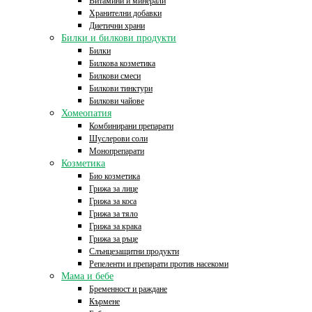
Витамини и минерали
Хранителни добавки
Диетични храни
Билки и билкови продукти
Билки
Билкова козметика
Билкови смеси
Билкови тинктури
Билкови чайове
Хомеопатия
Комбинирани препарати
Шуслерови соли
Монопрепарати
Козметика
Био козметика
Грижа за лице
Грижа за коса
Грижа за тяло
Грижа за крака
Грижа за ръце
Слънцезащитни продукти
Репеленти и препарати против насекоми
Мама и бебе
Бременност и раждане
Кърмене