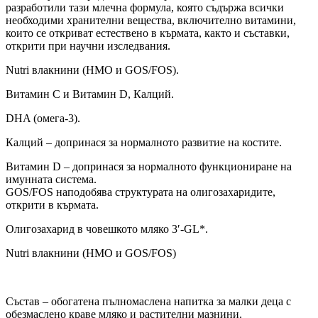
разработили тази млечна формула, която съдържа всички
необходими хранителни вещества, включително витамини,
които се откриват естествено в кърмата, както и съставки,
открити при научни изследвания.
Nutri влакнини (HMO и GOS/FOS).
Витамин C и Витамин D, Калций.
DHA (омега-3).
Калций – допринася за нормалното развитие на костите.
Витамин D – допринася за нормалното функциониране на
имунната система.
GOS/FOS наподобява структурата на олигозахаридите,
открити в кърмата.
Олигозахарид в човешкото мляко 3′-GL*.
Nutri влакнини (HMO и GOS/FOS)
Състав – обогатена пълномаслена напитка за малки деца с
обезмаслено краве мляко и растителни мазнини.