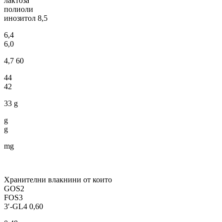
лактоза
полиоли
инозитол 8,5
6,4
6,0
4,7 60
44
42
33 g
g
g
mg
Хранителни влакнини от които
GOS2
FOS3
3′-GL4 0,60