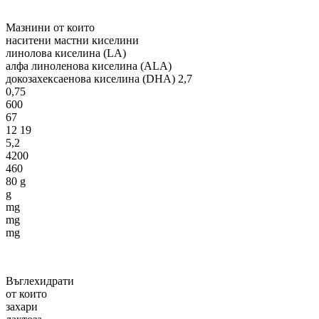
Мазнини от които
наситени мастни киселини
линолова киселина (LA)
алфа линоленова киселина (ALA)
докозахексаенова киселина (DHA) 2,7
0,75
600
67
12 19
5,2
4200
460
80 g
g
mg
mg
mg
Въглехидрати
от които
захари