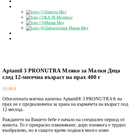
Блог
Партньори
Ливеда Мед
КА-М Медикъл
Марая Мед
Лаборатория Марая Мед
Доставки
БЕЗПЛАТНА КОНСУЛТАЦИЯ
Aptamil 3 PRONUTRA Мляко за Малки Деца
след 12-месечна възраст на прах 400 г
10.86
€
Обогатената млечна напитка Aptamil® 3 PRONUTRA® на
прах не е предназначена за храна на кърмачета на възраст под
12 месеца.
Раждането на Вашето бебе е начало на специален период от
живота. То е прекрасно изживяване, дори понякога е трудно
въобразимо, но в същото време поднася много нови