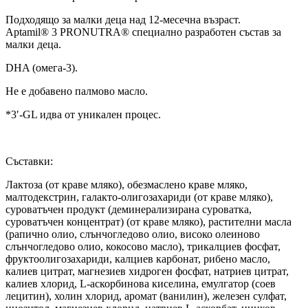
Подходящо за малки деца над 12-месечна възраст.
Aptamil® 3 PRONUTRA® специално разработен състав за
малки деца.
DHA (омега-3).
Не е добавено палмово масло.
*3′-GL идва от уникален процес.
Съставки:
Лактоза (от краве мляко), обезмаслено краве мляко,
малтодекстрин, галакто-олигозахариди (от краве мляко),
суроватъчен продукт (деминерализирана суроватка,
суроватъчен концентрат) (от краве мляко), растителни масла
(рапично олио, слънчогледово олио, високо олеиново
слънчогледово олио, кокосово масло), трикалциев фосфат,
фруктоолигозахариди, калциев карбонат, рибено масло,
калиев цитрат, магнезиев хидроген фосфат, натриев цитрат,
калиев хлорид, L-аскорбинова киселина, емулгатор (соев
лецитин), холин хлорид, аромат (ванилин), железен сулфат,