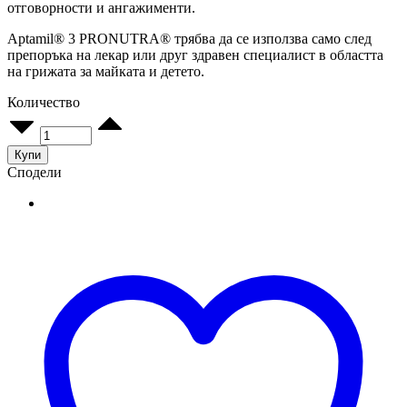
отговорности и ангажименти.
Aptamil® 3 PRONUTRA® трябва да се използва само след
препоръка на лекар или друг здравен специалист в областта
на грижата за майката и детето.
Количество
Aptamil
3
PRONUTRA
Купи
Мляко
Сподели
за
Малки
Деца
след
12-
месечна
възраст
на
прах
400
г
quantity