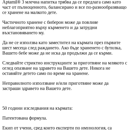
Aptamil® 3 млечна напитка трябва да се предлага само като
част от пълноценното, балансирано и все по-разнообразяващо
се хранене на малкото дете.
Частичното хранене с биберон може да повлияе
неблагоприятно върху кърменето и да затрудни
възстановяването му.
Да не се използва като заместител на кърмата през първите
шест месеца след раждането. Ако бъде храненето с бутилка,
Вашето бебе може да не иска да продължи да се кърми.
Следвайте стриктно инструкциите за приготвяне на млякото с
оглед опазване на здравето на Вашето дете. Никога не
оставяйте детето само по време на хранене.
Неправилното използване и/или приготвяне може да
застраши здравето на Вашето дете.
50 години изследвания на кърмата:
Патентована формула.
Екип от учени, сред които експерти по имунология, са