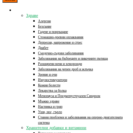
Категории
Здраве
Алергии
Безсъние
Гадене и повръщане
Стомашно-чревни оплаквания
Депресии, напрежение и стрес
Диабет
Сърдечно-съдови заболявания
Заболявания на бъбреците и пикочните пътища
Разширени вени и хемороиди
Заболявания на черен дроб и жлъчка
Зрение и очи
Имуностимулатори
Кожни болести
Лекарства за болка
Менопауза и Предменуструален Синдром
Мъжко здраве
Настинка и грип
Уши, нос, гърло
Ставни проблеми и заболявания на опорно-двигателната
система
Хранителни добавки и витамини