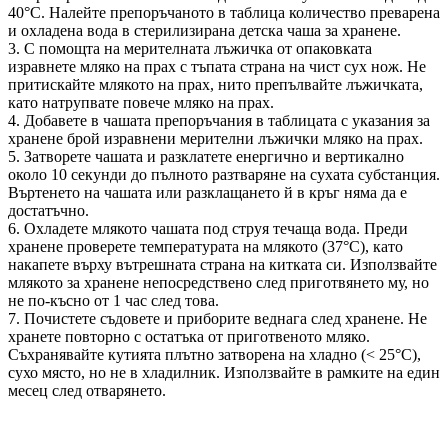
40°C. Налейте препоръчаното в таблица количество преварена
и охладена вода в стерилизирана детска чаша за хранене.
3. С помощта на мерителната лъжичка от опаковката
изравнете мляко на прах с тъпата страна на чист сух нож. Не
притискайте млякото на прах, нито препълвайте лъжичката,
като натрупвате повече мляко на прах.
4. Добавете в чашата препоръчания в таблицата с указания за
хранене брой изравнени мерителни лъжички мляко на прах.
5. Затворете чашата и разклатете енергично и вертикално
около 10 секунди до пълното разтваряне на сухата субстанция.
Въртенето на чашата или разклащането й в кръг няма да е
достатъчно.
6. Охладете млякото чашата под струя течаща вода. Преди
хранене проверете температурата на млякото (37°C), като
накапете върху вътрешната страна на китката си. Използвайте
млякото за хранене непосредствено след приготвянето му, но
не по-късно от 1 час след това.
7. Почистете съдовете и приборите веднага след хранене. Не
хранете повторно с остатъка от приготвеното мляко.
Съхранявайте кутията плътно затворена на хладно (< 25°C),
сухо място, но не в хладилник. Използвайте в рамките на един
месец след отварянето.