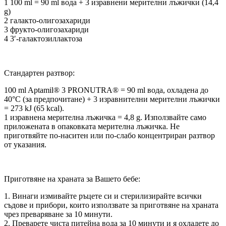
1 100 ml = 90 ml вода + 3 изравнени мерителни лъжички (14,4
g)
2 галакто-олигозахариди
3 фрукто-олигозахариди
4 3′-галактозиллактоза
Стандартен разтвор:
100 ml Aptamil® 3 PRONUTRA® = 90 ml вода, охладена до
40°C (за предпочитане) + 3 изравнителни мерителни лъжички
= 273 kJ (65 kcal).
1 изравнена мерителна лъжичка = 4,8 g. Използвайте само
приложената в опаковката мерителна лъжичка. Не
приготвяйте по-наситен или по-слабо концентриран разтвор
от указания.
Приготвяне на храната за Вашето бебе:
1. Винаги измивайте ръцете си и стерилизирайте всички
съдове и прибори, които използвате за приготвяне на храната
чрез преваряване за 10 минути.
2. Преварете чиста питейна вода за 10 минути и я охладете до