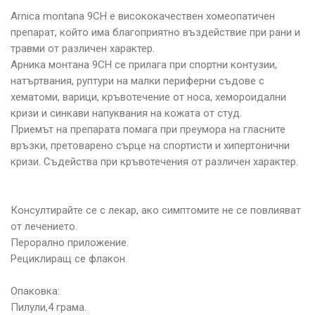
Arnica montana 9CH е висококачествен хомеопатичен
препарат, който има благоприятно въздействие при рани и
травми от различен характер.
Арника монтана 9СН се прилага при спортни контузии,
натъртвания, руптури на малки периферни съдове с
хематоми, варици, кръвотечение от носа, хемороидални
кризи и синкави напуквания на кожата от студ.
Приемът на препарата помага при преумора на гласните
връзки, претоварено сърце на спортисти и хипертонични
кризи. Съдейства при кръвотечения от различен характер.
Консултирайте се с лекар, ако симптомите не се повлияват
от лечението.
Перорално приложение.
Рециклиращ се флакон.
Опаковка:
Пилули,4 грама.