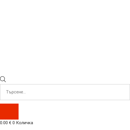
Products
search
0.00
€
0
Количка