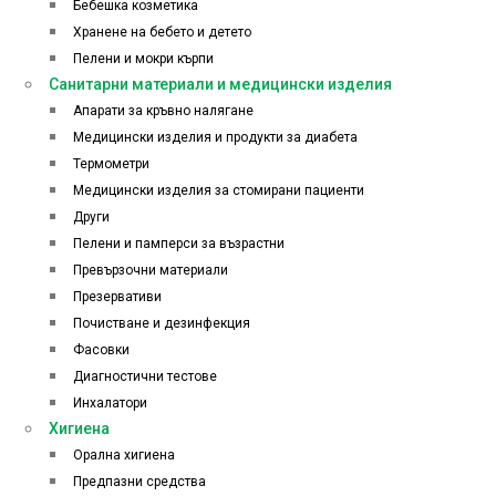
Бебешка козметика
Хранене на бебето и детето
Пелени и мокри кърпи
Санитарни материали и медицински изделия
Апарати за кръвно налягане
Медицински изделия и продукти за диабета
Термометри
Медицински изделия за стомирани пациенти
Други
Пелени и памперси за възрастни
Превързочни материали
Презервативи
Почистване и дезинфекция
Фасовки
Диагностични тестове
Инхалатори
Хигиена
Орална хигиена
Предпазни средства