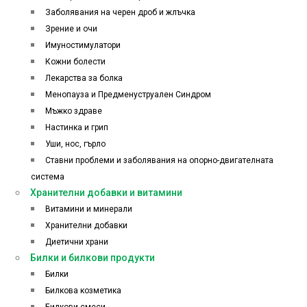
Заболявания на черен дроб и жлъчка
Зрение и очи
Имуностимулатори
Кожни болести
Лекарства за болка
Менопауза и Предменуструален Синдром
Мъжко здраве
Настинка и грип
Уши, нос, гърло
Ставни проблеми и заболявания на опорно-двигателната
система
Хранителни добавки и витамини
Витамини и минерали
Хранителни добавки
Диетични храни
Билки и билкови продукти
Билки
Билкова козметика
Билкови смеси