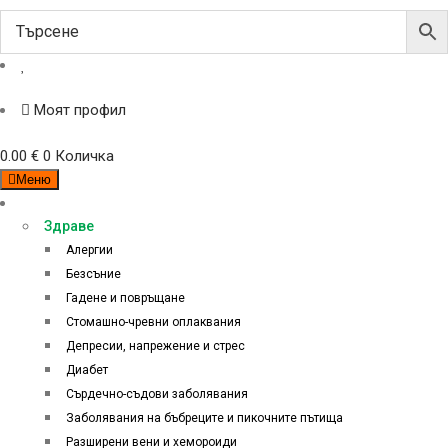
Моят профил
0.00
€
0
Количка
Меню
Категории
Здраве
Алергии
Безсъние
Гадене и повръщане
Стомашно-чревни оплаквания
Депресии, напрежение и стрес
Диабет
Сърдечно-съдови заболявания
Заболявания на бъбреците и пикочните пътища
Разширени вени и хемороиди