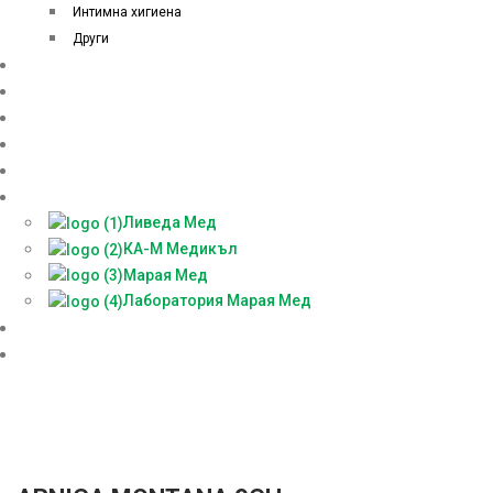
Интимна хигиена
Други
Начало
Онлайн аптека
За нас
Контакти
Блог
Партньори
Ливеда Мед
КА-М Медикъл
Марая Мед
Лаборатория Марая Мед
Доставки
БЕЗПЛАТНА КОНСУЛТАЦИЯ