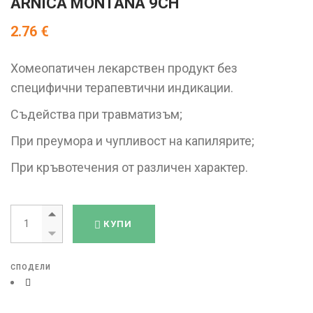
ARNICA MONTANA 9CH
2.76
€
Хомеопатичен лекарствен продукт без
специфични терапевтични индикации.
Съдейства при травматизъм;
При преумора и чупливост на капилярите;
При кръвотечения от различен характер.
ARNICA MONTANA 9CH quantity
КУПИ
СПОДЕЛИ