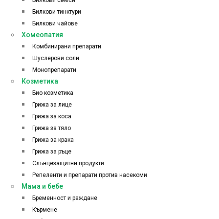
Билкови тинктури
Билкови чайове
Хомеопатия
Комбинирани препарати
Шуслерови соли
Монопрепарати
Козметика
Био козметика
Грижа за лице
Грижа за коса
Грижа за тяло
Грижа за крака
Грижа за ръце
Слънцезащитни продукти
Репеленти и препарати против насекоми
Мама и бебе
Бременност и раждане
Кърмене