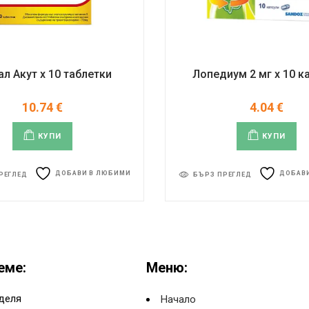
ал Акут x 10 таблетки
Лопедиум 2 мг x 10 к
10.74
€
4.04
€
КУПИ
КУПИ
ДОБАВИ В ЛЮБИМИ
ДОБАВ
РЕГЛЕД
БЪРЗ ПРЕГЛЕД
еме:
Меню:
деля
Начало