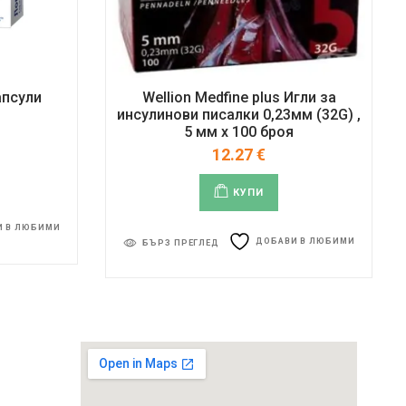
апсули
Wellion Medfine plus Игли за
инсулинови писалки 0,23мм (32G) ,
5 мм x 100 броя
12.27
€
КУПИ
И В ЛЮБИМИ
ДОБАВИ В ЛЮБИМИ
БЪРЗ ПРЕГЛЕД