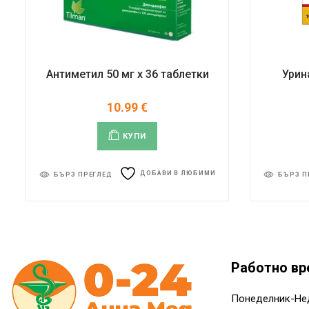
Антиметил 50 мг x 36 таблетки
Урин
10.99
€
КУПИ
ДОБАВИ В ЛЮБИМИ
БЪРЗ ПРЕГЛЕД
БЪРЗ П
Работно вр
Понеделник-Не