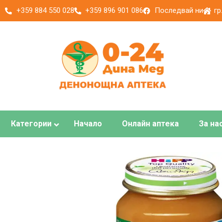
+359 884 550 028
+359 896 901 086
Последвай ни
гр
Категории
Начало
Онлайн аптека
За на