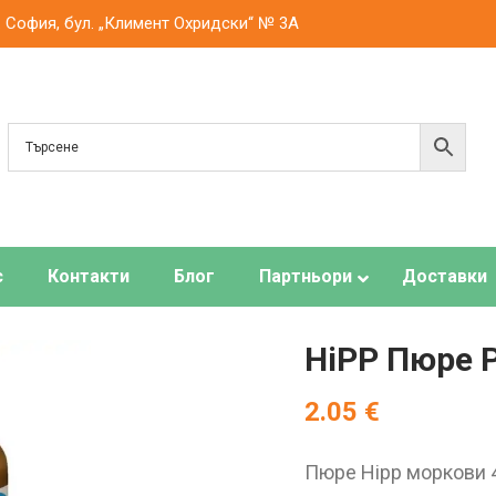
. София, бул. „Климент Охридски“ № 3A
с
Контакти
Блог
Партньори
Доставки
HiPP Пюре 
2.05
€
Пюре Hipp моркови 4