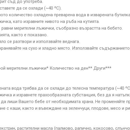
крит съд до употреба.
ставете да се охлади (~40 ºС).
чното количество охладена преварена вода в изварената бутилка
ичка, като изравните нивото на ръба на кутията.
й равни мерителни лъжички, съобразно възрастта на бебето.
ията, както е показано.
яло се разтвори и използвайте веднага.
ъхранявайте на сухо и хладно място. Използвайте съдържанието
рой мерителни лъжички* Количество на ден** Други***
рената вода трябва да се охлади до телесна температура (~40 º
ичка и изравнете прахообразната субстанция, без да я натъпк
 да лиши Вашето бебе от необходимата храна. Не променяйте п
не с каши, както и въвеждане на зеленчуци, плодове, месо и р
трин, растителни масла (палмово, рапично, кокосово, слънчогле