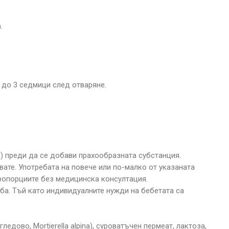
.
 до 3 седмици след отваряне.
С) преди да се добави прахообразната субстанция.
вате. Употребата на повече или по-малко от указаната
ропорциите без медицинска консултация.
иба. Тъй като индивидуалните нужди на бебетата са
дово, Mortierella alpina), суроватъчен пермеат, лактоза,