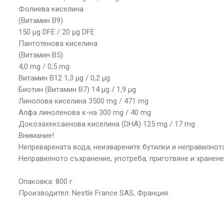
Фолиева киселина
(Витамин В9)
150 μg DFE / 20 μg DFE
Пантотенова киселина
(Витамин В5)
4,0 mg / 0,5 mg
Витамин В12 1,3 μg / 0,2 μg
Биотин (Витамин В7) 14 μg / 1,9 μg
Линолова киселина 3500 mg / 471 mg
Алфа линоленова к-на 300 mg / 40 mg
Докозахексаенова киселина (DHA) 125 mg / 17 mg
Внимание!
Непреварената вода, неизварените бутилки и неправилнот
Неправилното съхранение, употреба, приготвяне и хранен
Опаковка: 800 г
Производител: Nestle France SAS, Франция.