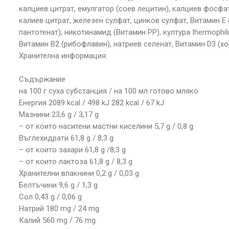
калциев цитрат, емулгатор (соев лецитин), калциев фосфат
калиев цитрат, железен сулфат, цинков сулфат, Витамин Е 
пантотенат), никотинамид (Витамин РР), култура Ihermophi
Витамин В2 (рибофлавин), натриев селенат, Витамин D3 (х
Хранителна информация:
Съдържание
на 100 г суха субстанция / на 100 мл готово мляко
Енергия 2089 kcal / 498 kJ 282 kcal / 67 kJ
Мазнини 23,6 g / 3,17 g
– от които наситени мастни киселини 5,7 g / 0,8 g
Въглехидрати 61,8 g / 8,3 g
– от които захари 61,8 g /8,3 g
– от които лактоза 61,8 g / 8,3 g
Хранителни влакнини 0,2 g / 0,03 g
Белтъчини 9,6 g / 1,3 g
Сол 0,43 g / 0,06 g
Натрий 180 mg / 24 mg
Калий 560 mg / 76 mg