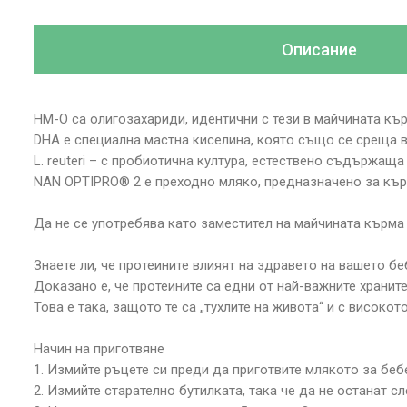
Описание
HM-O са олигозахариди, идентични с тези в майчината кър
DHA е специална мастна киселина, която също се среща в
L. reuteri – с пробиотична култура, естествено съдържаща
NAN OPTIPRO® 2 е преходно мляко, предназначено за кърм
Да не се употребява като заместител на майчината кърма 
Знаете ли, че протеините влияят на здравето на вашето бе
Доказано е, че протеините са едни от най-важните хранит
Това е така, защото те са „тухлите на живота“ и с високо
Начин на приготвяне
1. Измийте ръцете си преди да приготвите млякото за беб
2. Измийте старателно бутилката, така че да не останат с