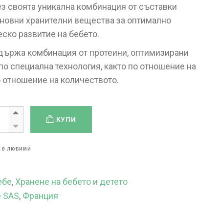
з своята уникална комбинация от съставки
сновни хранителни вещества за оптимално
ско развитие на бебето.
ържа комбинация от протеини, оптимизирани
о специална технология, както по отношение на
о отношение на количеството.
КУПИ
 В ЛЮБИМИ
ебе
,
Хранене на бебето и детето
e SAS
,
Франция