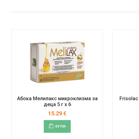
Абока Мелилакс микроклизма за
Frisolac
деца 5 г x 6
15.29
€
КУПИ