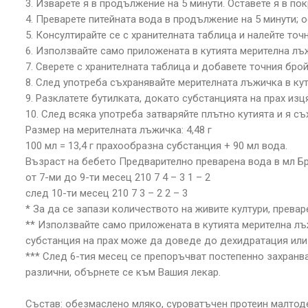
3. Изварете я в продължение на 5 минути. Оставете я в по
4. Преварете питейната вода в продължение на 5 минути; о
5. Консултирайте се с хранителната таблица и налейте то
6. Използвайте само приложената в кутията мерителна лъж
7. Сверете с хранителната таблица и добавете точния бро
8. След употреба съхранявайте мерителната лъжичка в кут
9. Разклатете бутилката, докато субстанцията на прах изц
10. След всяка употреба затваряйте плътно кутията и я с
Размер на мерителната лъжичка: 4,48 г
100 мл = 13,4 г прахообразна субстанция + 90 мл вода.
Възраст на бебето Предварително преварена вода в мл Б
от 7-ми до 9-ти месец 210 7 4 – 3 1 – 2
след 10-ти месец 210 7 3 – 2 2 – 3
* За да се запази количеството на живите култури, прева
** Използвайте само приложената в кутията мерителна лъж
субстанция на прах може да доведе до дехидратация или
*** След 6-тия месец се препоръчват постепенно захранва
различни, обърнете се към Вашия лекар.
Състав: обезмаслено мляко, суроватъчен протеин малтодекс