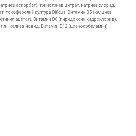
атриев аскорбат), тринотриев цитрат, натриев хлорид,
, токофероли], култура Bifidus, Витамин В5 (калциев
ретинил ацетат), Витамин В6 (пиридоксин хидрохлорид),
отин, калиев йодид, Витамин В12 (цианокобаламин).