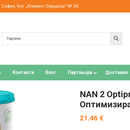
. София, бул. „Климент Охридски“ № 3A
с
Контакти
Блог
Партньори
Доставки
NAN 2 Optip
Оптимизира
21.46
€