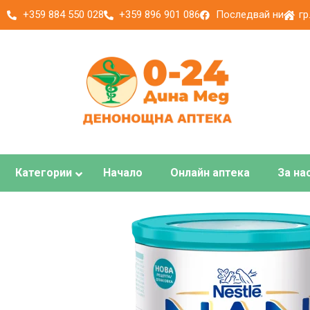
+359 884 550 028
+359 896 901 086
Последвай ни
гр
Категории
Начало
Онлайн аптека
За на