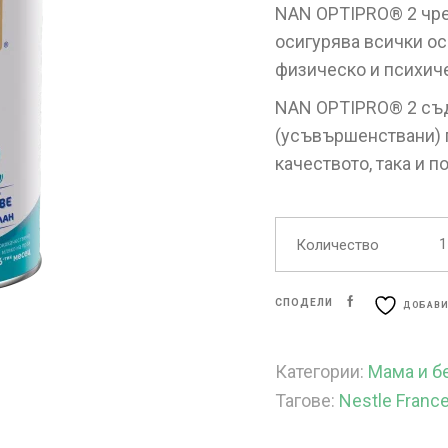
NAN OPTIPRO® 2 чре
осигурява всички о
физическо и психиче
NAN OPTIPRO® 2 съд
(усъвършенствани) п
качеството, така и п
Количество
СПОДЕЛИ
ДОБАВИ
Категории:
Мама и б
Тагове:
Nestle Franc