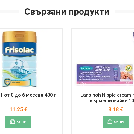
Свързани продукти
 1 от 0 до 6 месеца 400 г
Lansinoh Nipple cream 
кърмещи майки 10
11.25
€
8.18
€
КУПИ
КУПИ