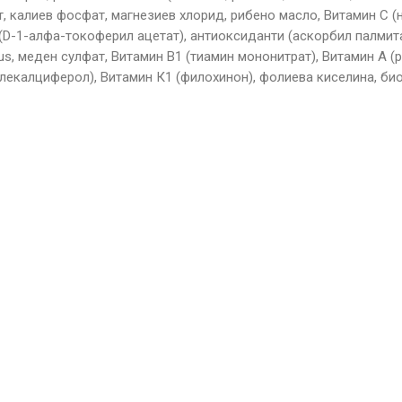
, калиев фосфат, магнезиев хлорид, рибено масло, Витамин С (н
(D-1-алфа-токоферил ацетат), антиоксиданти (аскорбил палмитат
lus, меден сулфат, Витамин В1 (тиамин мононитрат), Витамин А (
олекалциферол), Витамин К1 (филохинон), фолиева киселина, би