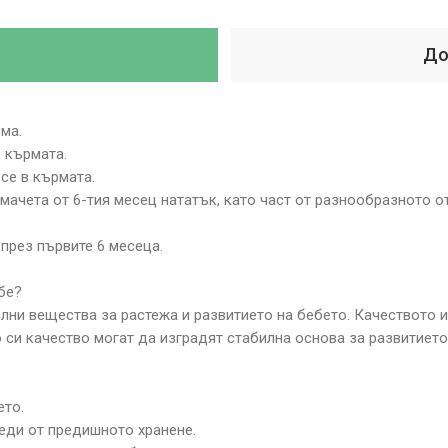
До
ма.
 кърмата.
 се в кърмата.
ачета от 6-тия месец нататък, като част от разнообразното о
през първите 6 месеца.
бе?
елни вещества за растежа и развитието на бебето. Качеството 
то си качество могат да изградят стабилна основа за развитието
ето.
леди от предишното хранене.