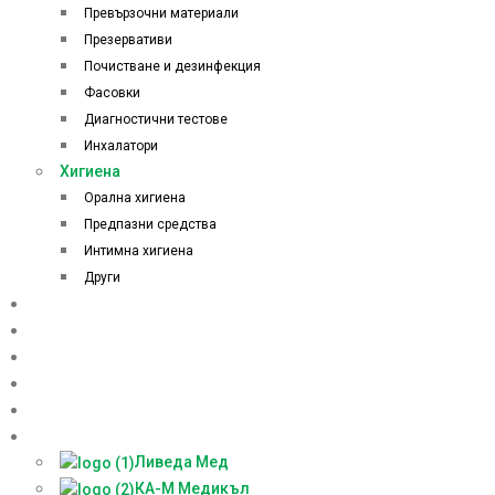
Превързочни материали
Презервативи
Почистване и дезинфекция
Фасовки
Диагностични тестове
Инхалатори
Хигиена
Орална хигиена
Предпазни средства
Интимна хигиена
Други
Начало
Онлайн аптека
За нас
Контакти
Блог
Партньори
Ливеда Мед
КА-М Медикъл