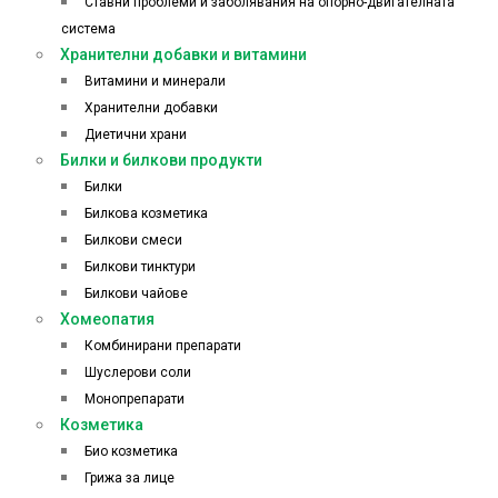
Ставни проблеми и заболявания на опорно-двигателната
система
Хранителни добавки и витамини
Витамини и минерали
Хранителни добавки
Диетични храни
Билки и билкови продукти
Билки
Билкова козметика
Билкови смеси
Билкови тинктури
Билкови чайове
Хомеопатия
Комбинирани препарати
Шуслерови соли
Монопрепарати
Козметика
Био козметика
Грижа за лице