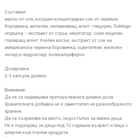
Съставки:
масло от соя, изсушен концентриран сок от червена
боровинка, желатин, овлажняващ агент: глицерин, Solidago
virgaurea – екстракт от стрък, емулгатор: соев лецитин;
глазиращ агент: пчелен восък; екстракт от сок на
американска червена боровинка, оцветители: железен
оксид и хидроксид; холекалциферол.
Дозировка:
2-3 капсули дневно.
Внимание:
Да не се надвишава препоръчваната дневна доза.
Хранителната добавка не е заместител на разнообразното
хранене.
Да се съхранява на място, недостъпно за малки деца.
Не е подходящ за деца под 12 годишна възраст и лица с
алергия към пчелни продукти.