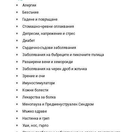
Алергии
Безсъние
Гадене и повръщане
Стомашно-чревни оплаквания
Депресии, напрежение и стрес
Диабет
Сърдечно-съдови заболявания
Заболявания на бъбреците и пикочните пътища
Разширени вени и хемороиди
Заболявания на черен дроб и жлъчка
Зрение и очи
Имуностимулатори
Кожни болести
Лекарства за болка
Менопауза и Предменуструален Синдром
Мъжко здраве
Настинка и грип
Уши, нос, гърло