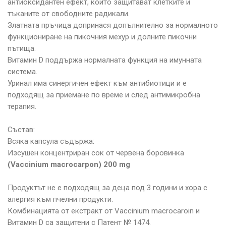
антиоксидантен ефект, които защитават клетките и
тъканите от свободните радикали.
Златната пръчица допринася допълнително за нормалното
функциониране на пикочния мехур и долните пикочни
пътища.
Витамин D поддържа нормалната функция на имунната
система.
Уринал има синергичен ефект към антибиотици и е
подходящ за приемане по време и след антимикробна
терапия.
Състав:
Всяка капсула съдържа:
Изсушен концентриран сок от червена боровинка
(Vaccinium macrocarpon) 200 mg
Продуктът не е подходящ за деца под 3 години и хора с
алергия към пчелни продукти.
Комбинацията от екстракт от Vaccinium macrocaroin и
Витамин D са защитени с Патент № 1474.