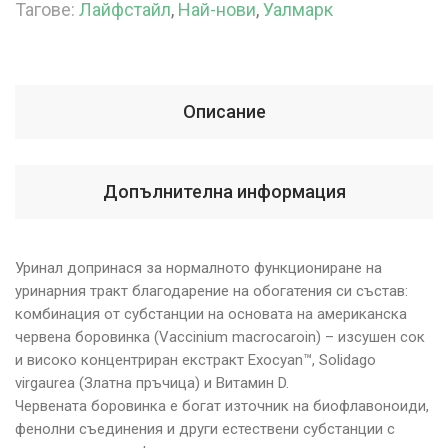
Тагове:
Лайфстайл
,
Най-нови
,
Уалмарк
Описание
Допълнителна информация
Уринал допринася за нормалното функциониране на
уринарния тракт благодарение на обогатения си състав:
комбинация от субстанции на основата на американска
червена боровинка (Vaccinium macrocaroin) – изсушен сок
и високо концентриран екстракт Exocyan™, Solidago
virgaurea (Златна пръчица) и Витамин D.
Червената боровинка е богат източник на биофлавоноиди,
фенолни съединения и други естествени субстанции с