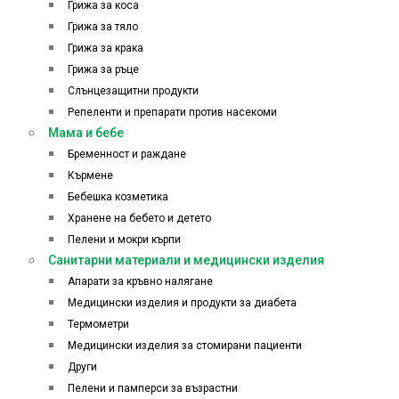
Грижа за коса
Грижа за тяло
Грижа за крака
Грижа за ръце
Слънцезащитни продукти
Репеленти и препарати против насекоми
Мама и бебе
Бременност и раждане
Кърмене
Бебешка козметика
Хранене на бебето и детето
Пелени и мокри кърпи
Санитарни материали и медицински изделия
Апарати за кръвно налягане
Медицински изделия и продукти за диабета
Термометри
Медицински изделия за стомирани пациенти
Други
Пелени и памперси за възрастни