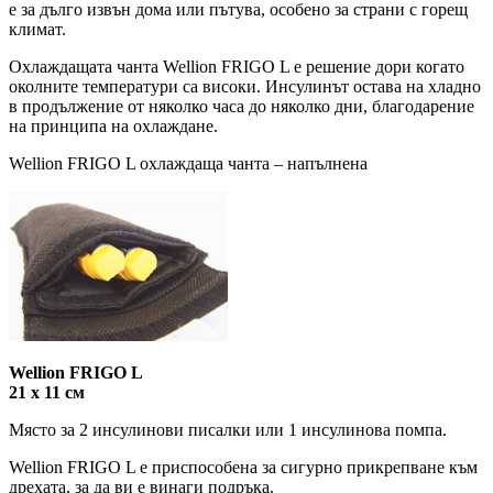
е за дълго извън дома или пътува, особено за страни с горещ
климат.
Охлаждащата чанта Wellion FRIGO L е решение дори когато
околните температури са високи. Инсулинът остава на хладно
в продължение от няколко часа до няколко дни, благодарение
на принципа на охлаждане.
Wellion FRIGO L охлаждаща чанта – напълнена
Wellion FRIGO L
21 x 11 см
Място за 2 инсулинови писалки или 1 инсулинова помпа.
Wellion FRIGO L е приспособена за сигурно прикрепване към
дрехата, за да ви е винаги подръка.