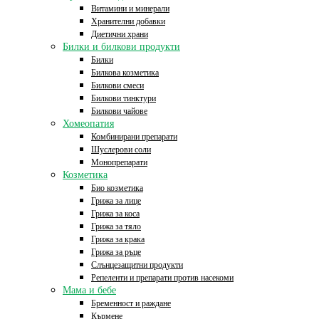
Витамини и минерали
Хранителни добавки
Диетични храни
Билки и билкови продукти
Билки
Билкова козметика
Билкови смеси
Билкови тинктури
Билкови чайове
Хомеопатия
Комбинирани препарати
Шуслерови соли
Монопрепарати
Козметика
Био козметика
Грижа за лице
Грижа за коса
Грижа за тяло
Грижа за крака
Грижа за ръце
Слънцезащитни продукти
Репеленти и препарати против насекоми
Мама и бебе
Бременност и раждане
Кърмене