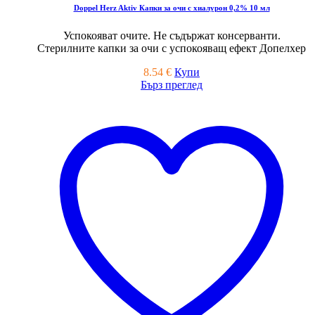
Doppel Herz Aktiv Капки за очи с хиалурон 0,2% 10 мл
Успокояват очите. Не съдържат консерванти.
Стерилните капки за очи с успокояващ ефект Допелхер
8.54
€
Купи
Бърз преглед