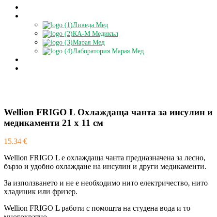
Блог
Партньори
Ливеда Мед
КА-М Медикъл
Марая Мед
Лаборатория Марая Мед
Доставки
БЕЗПЛАТНА КОНСУЛТАЦИЯ
Wellion FRIGO L Oхлаждащa чантa за инсулин и
медикаменти 21 х 11 см
15.34
€
Wellion FRIGO L e охлаждаща чанта предназначена за лесно,
бързо и удобно охлаждане на инсулин и други медикаменти.
За използването и не е необходимо нито електричество, нито
хладиник или фризер.
Wellion FRIGO L работи с помощта на студена вода и то
многократно.