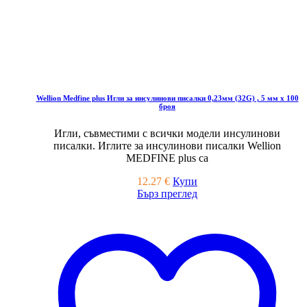
Wellion Medfine plus Игли за инсулинови писалки 0,23мм (32G) , 5 мм x 100
броя
Игли, съвместими с всички модели инсулинови
писалки. Иглите за инсулинови писалки Wellion
MEDFINE plus са
12.27
€
Купи
Бърз преглед