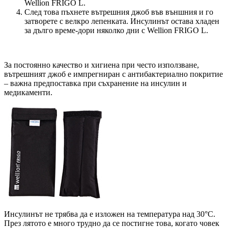
Wellion FRIGO L.
След това пъхнете вътрешния джоб във външния и го
затворете с велкро лепенката. Инсулинът остава хладен
за дълго време-дори няколко дни с Wellion FRIGO L.
За постоянно качество и хигиена при често използване,
вътрешният джоб е импрегниран с антибактериално покритие
– важна предпоставка при съхранение на инсулин и
медикаменти.
Инсулинът не трябва да е изложен на температура над 30°C.
През лятото е много трудно да се постигне това, когато човек