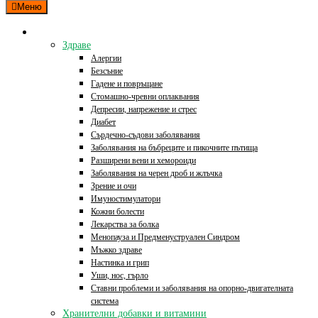
Меню
Категории
Здраве
Алергии
Безсъние
Гадене и повръщане
Стомашно-чревни оплаквания
Депресии, напрежение и стрес
Диабет
Сърдечно-съдови заболявания
Заболявания на бъбреците и пикочните пътища
Разширени вени и хемороиди
Заболявания на черен дроб и жлъчка
Зрение и очи
Имуностимулатори
Кожни болести
Лекарства за болка
Менопауза и Предменуструален Синдром
Мъжко здраве
Настинка и грип
Уши, нос, гърло
Ставни проблеми и заболявания на опорно-двигателната
система
Хранителни добавки и витамини