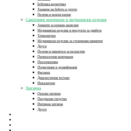
Бебешка козметика
Хранене на бебето и детето
Пелени и мокри кърпи
Санитарни материали и медицински изделия
Апарати за кръвно налягане
Медицински изделия и продукти за диабета
Термометри
Медицински изделия за стомирани пациенти
Други
Пелени и памперси за възрастни
Превързочни материали
Презервативи
Почистване и дезинфекция
Фасовки
Диагностични тестове
Инхалатори
Хигиена
Орална хигиена
Предпазни средства
Интимна хигиена
Други
Начало
Онлайн аптека
За нас
Контакти