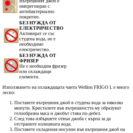
Вътрешният джоб е
импрегниран с
антибактериално
покритие.
БЕЗ НУЖДА ОТ
ЕЛЕКТРИЧЕСТВО
Активират се със
студена вода, не е
необходимо
електричество.
БЕЗ НУЖДА ОТ
ФРИЗЕР
Не е необходим фризер
или охлаждащи
елементи.
Използването на охлаждащата чанта Wellion FRIGO L е много
лесно:
Поставете вътрешния джоб в студена вода за няколко
минути. Кристалите във вътрешността му образуват
гелообразна маса и джобът става по-дебел.
След това избършете отвън джоба с кърпа за да
отстраните излишната вода.
Поставете охладения инсулин във вътрешния джоб на